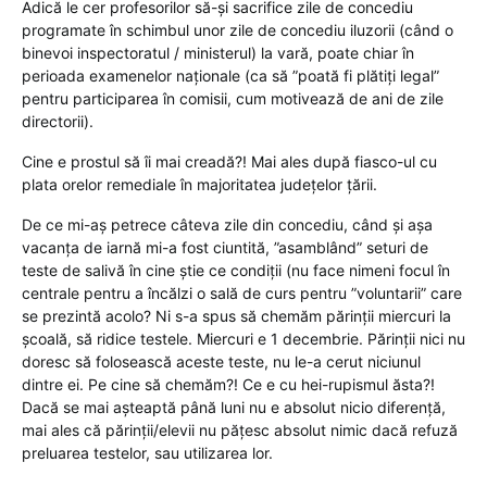
Adică le cer profesorilor să-și sacrifice zile de concediu
programate în schimbul unor zile de concediu iluzorii (când o
binevoi inspectoratul / ministerul) la vară, poate chiar în
perioada examenelor naționale (ca să ”poată fi plătiți legal”
pentru participarea în comisii, cum motivează de ani de zile
directorii).
Cine e prostul să îi mai creadă?! Mai ales după fiasco-ul cu
plata orelor remediale în majoritatea județelor țării.
De ce mi-aș petrece câteva zile din concediu, când și așa
vacanța de iarnă mi-a fost ciuntită, ”asamblând” seturi de
teste de salivă în cine știe ce condiții (nu face nimeni focul în
centrale pentru a încălzi o sală de curs pentru ”voluntarii” care
se prezintă acolo? Ni s-a spus să chemăm părinții miercuri la
școală, să ridice testele. Miercuri e 1 decembrie. Părinții nici nu
doresc să folosească aceste teste, nu le-a cerut niciunul
dintre ei. Pe cine să chemăm?! Ce e cu hei-rupismul ăsta?!
Dacă se mai așteaptă până luni nu e absolut nicio diferență,
mai ales că părinții/elevii nu pățesc absolut nimic dacă refuză
preluarea testelor, sau utilizarea lor.