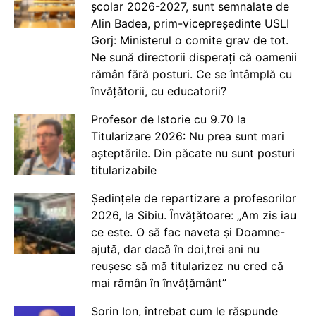
școlar 2026-2027, sunt semnalate de
Alin Badea, prim-vicepreședinte USLI
Gorj: Ministerul o comite grav de tot.
Ne sună directorii disperați că oamenii
rămân fără posturi. Ce se întâmplă cu
învățătorii, cu educatorii?
Profesor de Istorie cu 9.70 la
Titularizare 2026: Nu prea sunt mari
așteptările. Din păcate nu sunt posturi
titularizabile
Ședințele de repartizare a profesorilor
2026, la Sibiu. Învățătoare: „Am zis iau
ce este. O să fac naveta și Doamne-
ajută, dar dacă în doi,trei ani nu
reușesc să mă titularizez nu cred că
mai rămân în învățământ”
Sorin Ion, întrebat cum le răspunde