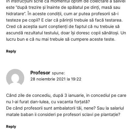
In instrucțiuni scrie că momentul optim de colectare a salivei
este ”după trezire și înainte de spălatul pe dinți, masă sau
hidratare”. În aceste condiții, cum ar putea profesorii să-i
testeze pe copii? E clar că părinții trebuie să facă testarea.
Cred că aceștia sunt conștienți de faptul că nu trebuie să
ascundă rezultatul testului, doar își doresc copii sănătoși. Un
lucru bun e că nu mai trebuie să cumpere aceste teste.
Reply
Profesor
spune:
28 noiembrie 2021 la 19:22
Când zile de concediu, după 3 ianuarie, in concediul pe care
nu l-ai furat dan-lulea, cu vacanta forțată?
De când profesorii sunt ambalatorii tăi, nene? Sau la salariul
matale baban ii consideri pe profesori sclavi pe plantație?
Reply