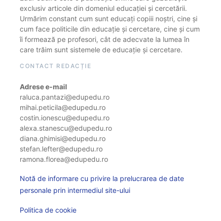
exclusiv articole din domeniul educației și cercetării.
Urmărim constant cum sunt educați copiii noștri, cine și
cum face politicile din educație și cercetare, cine și cum
îi formează pe profesori, cât de adecvate la lumea în
care trăim sunt sistemele de educație și cercetare.
CONTACT REDACȚIE
Adrese e-mail
raluca.pantazi@edupedu.ro
mihai.peticila@edupedu.ro
costin.ionescu@edupedu.ro
alexa.stanescu@edupedu.ro
diana.ghimisi@edupedu.ro
stefan.lefter@edupedu.ro
ramona.florea@edupedu.ro
Notă de informare cu privire la prelucrarea de date
personale prin intermediul site-ului
Politica de cookie