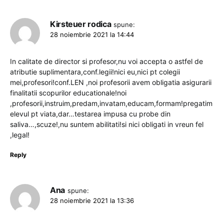
Kirsteuer rodica
spune:
28 noiembrie 2021 la 14:44
In calitate de director si profesor,nu voi accepta o astfel de
atributie suplimentara,conf.legii!nici eu,nici pt colegii
mei,profesori!conf.LEN ,noi profesorii avem obligatia asigurarii
finalitatii scopurilor educationale!noi
,profesorii,instruim,predam,invatam,educam,formam!pregatim
elevul pt viata,dar…testarea impusa cu probe din
saliva…,scuze!,nu suntem abilitati!si nici obligati in vreun fel
,legal!
Reply
Ana
spune:
28 noiembrie 2021 la 13:36