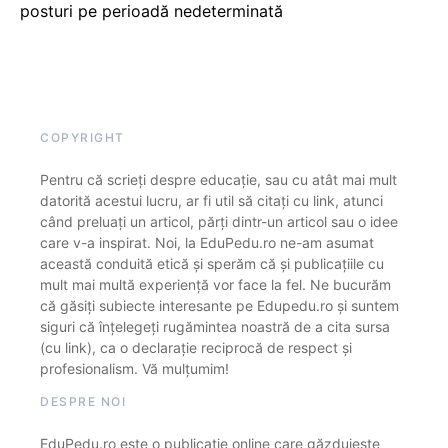
posturi pe perioadă nedeterminată
COPYRIGHT
Pentru că scrieți despre educație, sau cu atât mai mult
datorită acestui lucru, ar fi util să citați cu link, atunci
când preluați un articol, părți dintr-un articol sau o idee
care v-a inspirat. Noi, la EduPedu.ro ne-am asumat
această conduită etică și sperăm că și publicațiile cu
mult mai multă experiență vor face la fel. Ne bucurăm
că găsiți subiecte interesante pe Edupedu.ro și suntem
siguri că înțelegeți rugămintea noastră de a cita sursa
(cu link), ca o declarație reciprocă de respect și
profesionalism. Vă mulțumim!
DESPRE NOI
EduPedu.ro este o publicație online care găzduiește