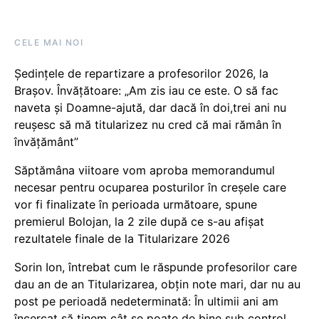
CELE MAI NOI
Ședințele de repartizare a profesorilor 2026, la
Brașov. Învățătoare: „Am zis iau ce este. O să fac
naveta și Doamne-ajută, dar dacă în doi,trei ani nu
reușesc să mă titularizez nu cred că mai rămân în
învățământ”
Săptămâna viitoare vom aproba memorandumul
necesar pentru ocuparea posturilor în creșele care
vor fi finalizate în perioada următoare, spune
premierul Bolojan, la 2 zile după ce s-au afișat
rezultatele finale de la Titularizare 2026
Sorin Ion, întrebat cum le răspunde profesorilor care
dau an de an Titularizarea, obțin note mari, dar nu au
post pe perioadă nedeterminată: În ultimii ani am
încercat să ținem cât se poate de bine sub control