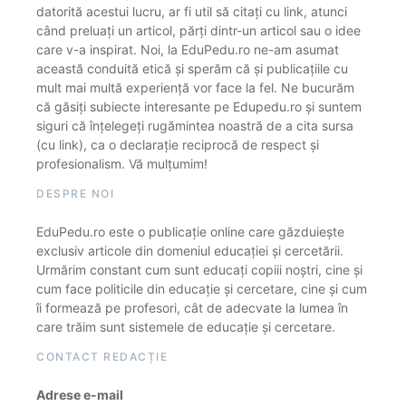
datorită acestui lucru, ar fi util să citați cu link, atunci
când preluați un articol, părți dintr-un articol sau o idee
care v-a inspirat. Noi, la EduPedu.ro ne-am asumat
această conduită etică și sperăm că și publicațiile cu
mult mai multă experiență vor face la fel. Ne bucurăm
că găsiți subiecte interesante pe Edupedu.ro și suntem
siguri că înțelegeți rugămintea noastră de a cita sursa
(cu link), ca o declarație reciprocă de respect și
profesionalism. Vă mulțumim!
DESPRE NOI
EduPedu.ro este o publicație online care găzduiește
exclusiv articole din domeniul educației și cercetării.
Urmărim constant cum sunt educați copiii noștri, cine și
cum face politicile din educație și cercetare, cine și cum
îi formează pe profesori, cât de adecvate la lumea în
care trăim sunt sistemele de educație și cercetare.
CONTACT REDACȚIE
Adrese e-mail