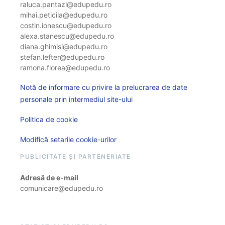
raluca.pantazi@edupedu.ro
mihai.peticila@edupedu.ro
costin.ionescu@edupedu.ro
alexa.stanescu@edupedu.ro
diana.ghimisi@edupedu.ro
stefan.lefter@edupedu.ro
ramona.florea@edupedu.ro
Notă de informare cu privire la prelucrarea de date
personale prin intermediul site-ului
Politica de cookie
Modifică setarile cookie-urilor
PUBLICITATE ȘI PARTENERIATE
Adresă de e-mail
comunicare@edupedu.ro