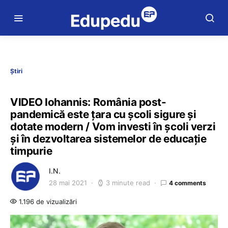
Știri
VIDEO Iohannis: România post-
pandemică este țara cu școli sigure și
dotate modern / Vom investi în școli verzi
și în dezvoltarea sistemelor de educație
timpurie
I.N.
28 mai 2021
3 minute read
4 comments
1.196 de vizualizări