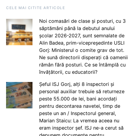
CELE MAI CITITE ARTICOLE
Noi comasări de clase și posturi, cu 3
săptămâni până la debutul anului
școlar 2026-2027, sunt semnalate de
Alin Badea, prim-vicepreședinte USLI
Gorj: Ministerul o comite grav de tot.
Ne sună directorii disperați că oamenii
rămân fără posturi. Ce se întâmplă cu
învățătorii, cu educatorii?
Șeful ISJ Gorj, alți 8 inspectori și
personal auxiliar trebuie să returneze
peste 55.000 de lei, bani acordați
pentru decontarea navetei, timp de
peste un an / Inspectorul general,
Marian Staicu: La vremea aceea nu
eram inspector șef. ISJ ne-a cerut să
depunem documente pentru