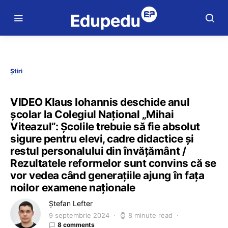
Știri
VIDEO Klaus Iohannis deschide anul
școlar la Colegiul Național „Mihai
Viteazul”: Școlile trebuie să fie absolut
sigure pentru elevi, cadre didactice și
restul personalului din învățământ /
Rezultatele reformelor sunt convins că se
vor vedea când generațiile ajung în fața
noilor examene naționale
Ștefan Lefter
9 septembrie 2024
8 minute read
8 comments