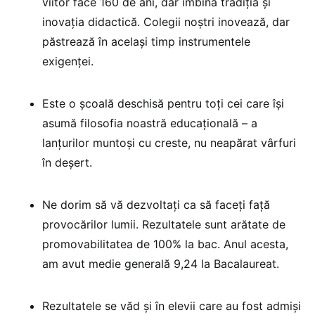
viitor face 160 de ani, dar îmbină tradiția și
inovația didactică. Colegii noștri inovează, dar
păstrează în același timp instrumentele
exigenței.
Este o școală deschisă pentru toți cei care își
asumă filosofia noastră educațională – a
lanțurilor muntoși cu creste, nu neapărat vârfuri
în deșert.
Ne dorim să vă dezvoltați ca să faceți față
provocărilor lumii. Rezultatele sunt arătate de
promovabilitatea de 100% la bac. Anul acesta,
am avut medie generală 9,24 la Bacalaureat.
Rezultatele se văd și în elevii care au fost admiși