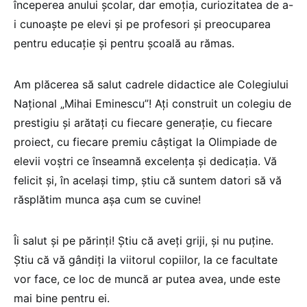
începerea anului școlar, dar emoția, curiozitatea de a-
i cunoaște pe elevi și pe profesori şi preocuparea
pentru educație și pentru școală au rămas.
Am plăcerea să salut cadrele didactice ale Colegiului
Național „Mihai Eminescu”! Ați construit un colegiu de
prestigiu și arătați cu fiecare generație, cu fiecare
proiect, cu fiecare premiu câștigat la Olimpiade de
elevii voștri ce înseamnă excelența și dedicația. Vă
felicit și, în același timp, știu că suntem datori să vă
răsplătim munca aşa cum se cuvine!
Îi salut și pe părinți! Știu că aveți griji, și nu puține.
Știu că vă gândiți la viitorul copiilor, la ce facultate
vor face, ce loc de muncă ar putea avea, unde este
mai bine pentru ei.