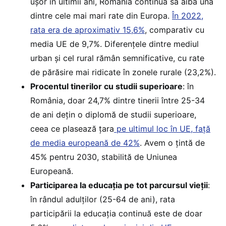
ușor în ultimii ani, România continuă să aibă una
dintre cele mai mari rate din Europa.
În 2022,
rata era de aproximativ 15,6%
, comparativ cu
media UE de 9,7%. Diferențele dintre mediul
urban și cel rural rămân semnificative, cu rate
de părăsire mai ridicate în zonele rurale (23,2%).
Procentul tinerilor cu studii superioare
: în
România, doar 24,7% dintre tinerii între 25-34
de ani dețin o diplomă de studii superioare,
ceea ce plasează țara
pe ultimul loc în UE, față
de media europeană de 42%
. Avem o țintă de
45% pentru 2030, stabilită de Uniunea
Europeană.
Participarea la educația pe tot parcursul vieții
:
în rândul adulților (25-64 de ani), rata
participării la educația continuă este de doar