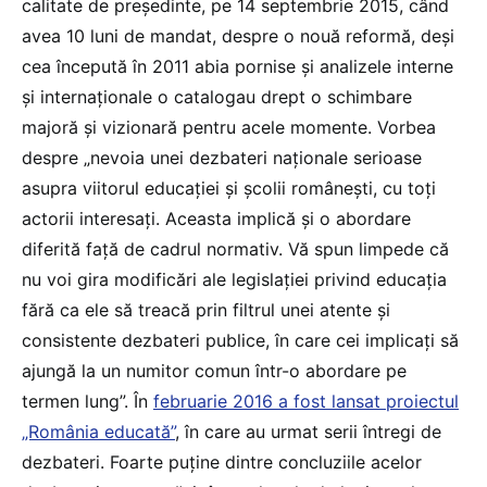
calitate de președinte, pe 14 septembrie 2015, când
avea 10 luni de mandat, despre o nouă reformă, deși
cea începută în 2011 abia pornise și analizele interne
și internaționale o catalogau drept o schimbare
majoră și vizionară pentru acele momente. Vorbea
despre „nevoia unei dezbateri naționale serioase
asupra viitorul educației și școlii românești, cu toți
actorii interesați. Aceasta implică și o abordare
diferită față de cadrul normativ. Vă spun limpede că
nu voi gira modificări ale legislației privind educația
fără ca ele să treacă prin filtrul unei atente și
consistente dezbateri publice, în care cei implicați să
ajungă la un numitor comun într-o abordare pe
termen lung”. În
februarie 2016 a fost lansat proiectul
„România educată”
, în care au urmat serii întregi de
dezbateri. Foarte puține dintre concluziile acelor