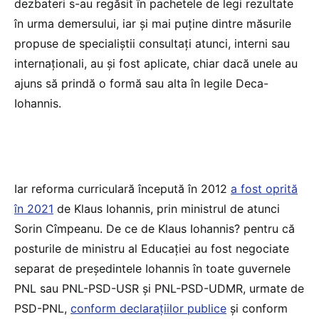
dezbateri s-au regăsit în pachetele de legi rezultate
în urma demersului, iar și mai puține dintre măsurile
propuse de specialiștii consultați atunci, interni sau
internaționali, au și fost aplicate, chiar dacă unele au
ajuns să prindă o formă sau alta în legile Deca-
Iohannis.
Iar reforma curriculară începută în 2012
a fost oprită
în 2021
de Klaus Iohannis, prin ministrul de atunci
Sorin Cîmpeanu. De ce de Klaus Iohannis? pentru că
posturile de ministru al Educației au fost negociate
separat de președintele Iohannis în toate guvernele
PNL sau PNL-PSD-USR și PNL-PSD-UDMR, urmate de
PSD-PNL,
conform declarațiilor publice
și conform