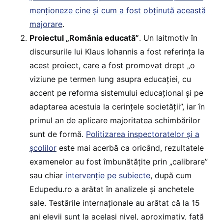
menționeze cine și cum a fost obținută această
majorare
.
Proiectul „România educată”
. Un laitmotiv în
discursurile lui Klaus Iohannis a fost referința la
acest proiect, care a fost promovat drept „o
viziune pe termen lung asupra educației, cu
accent pe reforma sistemului educațional și pe
adaptarea acestuia la cerințele societății”, iar în
primul an de aplicare majoritatea schimbărilor
sunt de formă.
Politizarea inspectoratelor și a
școlilor
este mai acerbă ca oricând, rezultatele
examenelor au fost îmbunătățite prin „calibrare”
sau chiar
intervenție pe subiecte
, după cum
Edupedu.ro a arătat în analizele și anchetele
sale. Testările internaționale au arătat că la 15
ani elevii sunt la același nivel, aproximativ, față