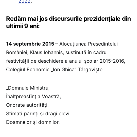
2022
.
Redăm mai jos discursurile prezidențiale din
ultimii 9 ani:
14 septembrie 2015
– Alocuţiunea Preşedintelui
României, Klaus Iohannis, susţinută în cadrul
festivităţii de deschidere a anului școlar 2015-2016,
Colegiul Economic „Ion Ghica” Târgoviște:
„Domnule Ministru,
Înaltpreasfinția Voastră,
Onorate autorități,
Stimați părinți și dragi elevi,
Doamnelor și domnilor,