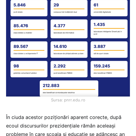
Sursa: pnrr.edu.ro
În ciuda acestor poziționări aparent corecte, după
ecoul discursurilor prezidențiale rămân aceleași
probleme în care școala și educație se adâncesc an