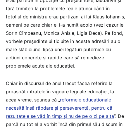
erau partide în opoziție cu președintele, laudative și
fără trimiteri la problemele reale atunci când în
fotoliul de ministru erau partizani ai lui Klaus Iohannis,
oameni pe care chiar el i-a numit acolo (vezi cazurile
Sorin Cîmpeanu, Monica Anisie, Ligia Deca). Pe fond,
vorbele președintelui ticluite în aceste adresări au o
mare slăbiciune: lipsa unei legături puternice cu
acțiuni concrete și rapide care să remedieze
problemele acute ale educației.
Chiar în discursul de anul trecut făcea referire la
proaspăt intratele în vigoare legi ale educației, la
acea vreme, spunea că „
reformele educaționale
necesită însă răbdare și perseverență, pentru că
rezultatele se văd în timp și nu de pe o zi pe alta
”. De
parcă nu tot el a vorbit încă din primul său discurs în