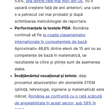
5,6%,
una dintre cele mai mici din UE,
cu o
ușoară creștere față de anii anteriori, una care
s-a petrecut cel mai probabil și după
schimbarea metodologiei de raportare.
Performanțele la testele PISA
: România
continuă să fie
la coada clasamentelor
internaționale în competențele de bază
.
Aproximativ 46,6% dintre elevii de 15 ani nu au
competențe de bază în matematică, iar
rezultatele la citire și științe sunt de asemenea
slabe.
Învățământul vocațional și tehnic
: deși
procentul absolvenților din domeniile STEM
(știință, tehnologie, inginerie și matematică) este
ridicat,
România se confruntă cu o rată scăzută
de angajabilitate în acest sector, sub 58% în