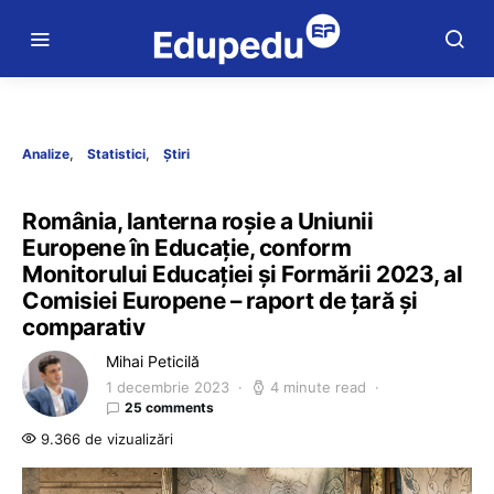
Analize
Statistici
Știri
România, lanterna roșie a Uniunii
Europene în Educație, conform
Monitorului Educației și Formării 2023, al
Comisiei Europene – raport de țară și
comparativ
Mihai Peticilă
1 decembrie 2023
4 minute read
25 comments
9.366 de vizualizări