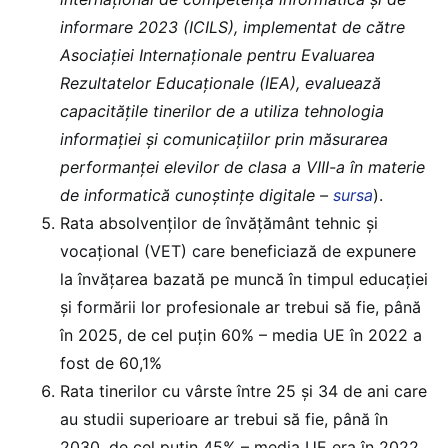
informare 2023 (ICILS), implementat de către
Asociației Internaționale pentru Evaluarea
Rezultatelor Educaționale (IEA), evaluează
capacitățile tinerilor de a utiliza tehnologia
informației și comunicațiilor prin măsurarea
performanței elevilor de clasa a VIII-a în materie
de informatică cunoștințe digitale –
sursa
).
Rata absolvenților de învățământ tehnic și
vocațional (VET) care beneficiază de expunere
la învățarea bazată pe muncă în timpul educației
și formării lor profesionale ar trebui să fie, până
în 2025, de cel puțin 60% – media UE în 2022 a
fost de 60,1%
Rata tinerilor cu vârste între 25 și 34 de ani care
au studii superioare ar trebui să fie, până în
2030, de cel puțin 45% – media UE era în 2022