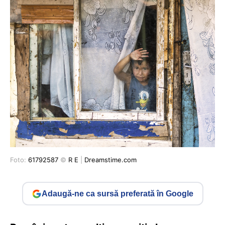
Foto:
61792587
©
R E
|
Dreamstime.com
Adaugă-ne ca sursă preferată în Google