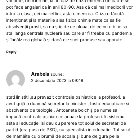
vacante, deci ieftine, iar in caz de criza extrema de cadre se
pot face angajari ca în anii 80-90. Așa că cei mai mediocrii vor
intra la clasa, cei mai ieftini, asta e menirea. Criza e făcută
intenționat și la materiile alea fizica chimie mate ca sa fie
absolvenții prosti, sa nu știe de ce ploua, de ce nu e bine sa
stai langa centrala nucleară sau care ar fi treaba cu pandemia
și încălzirea globală și dacă ele sunt produse sau aparute.
Reply
Arabela
spune:
2 decembrie 2023 la 09:48
stati linistiti ,au prevazit controale psihiatrice la profesori. a
avut grijă o duamnă secretar la minister , fosta educatoare și
absolventa de teologie , Antoaneta bolchiș pe nume sa
impună controale psihiatrice anuale la profesori. în sistemul
asta al educației isi dau cu parerea tot soiul de secretari de
partid (era pusa de PSD), nu specialista in educatie. Tot soiul
de mămăițe cu o brumă de scoala și bune de gură pe la