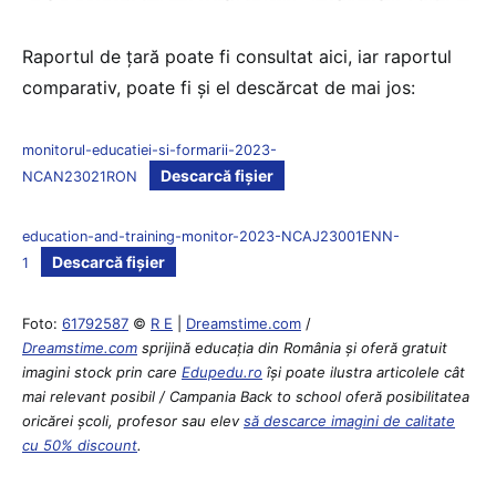
Raportul de țară poate fi consultat aici, iar raportul
comparativ, poate fi și el descărcat de mai jos:
monitorul-educatiei-si-formarii-2023-
Descarcă fișier
NCAN23021RON
education-and-training-monitor-2023-NCAJ23001ENN-
Descarcă fișier
1
Foto:
61792587
©
R E
|
Dreamstime.com
/
Dreamstime.com
sprijină educaţia din România şi oferă gratuit
imagini stock prin care
Edupedu.ro
îşi poate ilustra articolele cât
mai relevant posibil / Campania Back to school oferă posibilitatea
oricărei școli, profesor sau elev
să descarce imagini de calitate
cu 50% discount
.