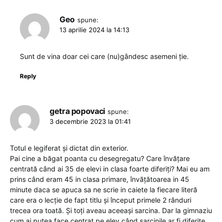
Geo
spune:
13 aprilie 2024 la 14:13
Sunt de vina doar cei care (nu)gândesc asemeni ție.
Reply
getra popovaci
spune:
3 decembrie 2023 la 01:41
Totul e legiferat și dictat din exterior.
Pai cine a băgat poanta cu desegregatu? Care învățare
centrată când ai 35 de elevi in clasa foarte diferiți? Mai eu am
prins când eram 45 in clasa primare, învățătoarea in 45
minute daca se apuca sa ne scrie in caiete la fiecare literă
care era o lecție de fapt titlu și început primele 2 rânduri
trecea ora toată. Și toți aveau aceeași sarcina. Dar la gimnaziu
cum ai putea face centrat pe elev când sarcinile ar fi diferite