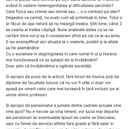
având în vedere heterogenitatea și dificultatea sarcinilor?
Care fizica sau chimie sau istorie sau … s-o centrezi pe elev?
Degeaba va certați, nu aveți cum să schimbați in bine. Totul s-
ar făcut de așa natură să nu meargă treaba. Știti bine, când 2
se cearta al treilea câștigă. Bune analizele astea ca sa ne
certăm între noi și sa ii consideram sfinți pe cei ce le-au emis.
S-au exemplificat aici situația la o materie, posibil și la altele
sa fie asemănător.
Cu o societate in degringolada in care numai it-ul și Horeca
mai funcționează ce sa aștepți de la învățământ?
Doar știm că învățământul e oglinda societății.
Si apropo de poza de la articol, fara locuri de munca poți da
diplome de facultate tuturor că nu vor fi utile ci doar vor
apasă pe umerii celor care mai lucrează în țară inclusiv pe al
unora dintre profesori.
Și apropo de pensionatul a jumate dintre cadrele actuale cine
vine apoi? Nu e nevoie sa vina nimeni, vor lucra mai departe
aia pensionari iar eventualele lipsuri de cadre se înlocuiesc
ușor cu femei de serviciu ieftine fara grade și fără salar in