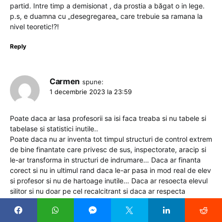
partid. Intre timp a demisionat , da prostia a băgat o in lege.
p.s, e duamna cu „desegregarea„ care trebuie sa ramana la
nivel teoretic!?!
Reply
Carmen
spune:
1 decembrie 2023 la 23:59
Poate daca ar lasa profesorii sa isi faca treaba si nu tabele si
tabelase si statistici inutile..
Poate daca nu ar inventa tot timpul structuri de control extrem
de bine finantate care privesc de sus, inspectorate, aracip si
le-ar transforma in structuri de indrumare… Daca ar finanta
corect si nu in ultimul rand daca le-ar pasa in mod real de elev
si profesor si nu de hartoage inutile… Daca ar resoecta elevul
silitor si nu doar pe cel recalcitrant si daca ar respecta
profesorul… Din pacate nu cred ca mai exista optimism in
ceea ce priveste invatamantul din Romania, nu se vrea si mai