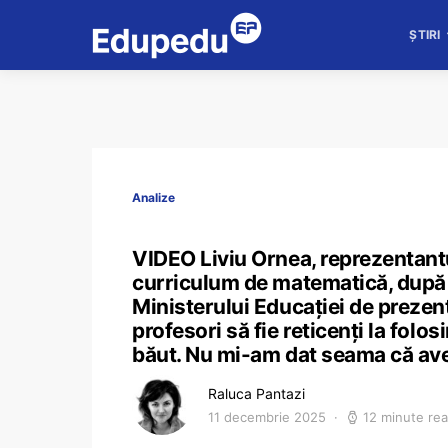
ȘTIRI
Analize
VIDEO Liviu Ornea, reprezentant
curriculum de matematică, după c
Ministerului Educației de prezen
profesori să fie reticenți la folo
băut. Nu mi-am dat seama că a
Raluca Pantazi
11 decembrie 2025
12 minute re