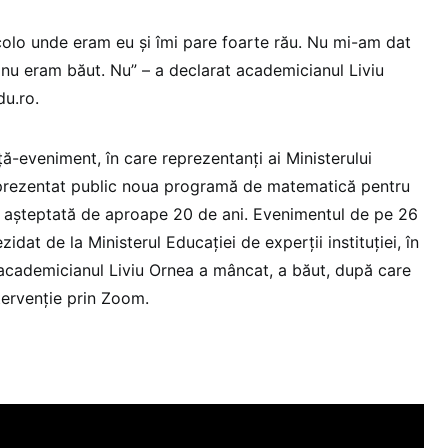
colo unde eram eu și îmi pare foarte rău. Nu mi-am dat
 nu eram băut. Nu” – a declarat academicianul Liviu
u.ro.
ă-eveniment, în care reprezentanți ai Ministerului
u prezentat public noua programă de matematică pentru
ară așteptată de aproape 20 de ani. Evenimentul de pe 26
dat de la Ministerul Educației de experții instituției, în
 academicianul Liviu Ornea a mâncat, a băut, după care
ntervenție prin Zoom.