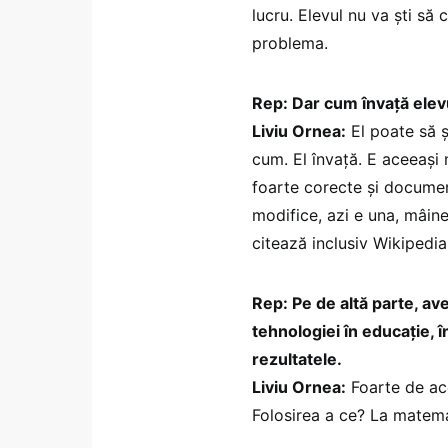
lucru. Elevul nu va ști să
problema.
Rep: Dar cum învață elevu
Liviu Ornea:
El poate să șt
cum. El învață. E aceeași m
foarte corecte și document
modifice, azi e una, mâine 
citează inclusiv Wikipedia,
Rep: Pe de altă parte, av
tehnologiei în educație, 
rezultatele.
Liviu Ornea:
Foarte de aco
Folosirea a ce? La matema