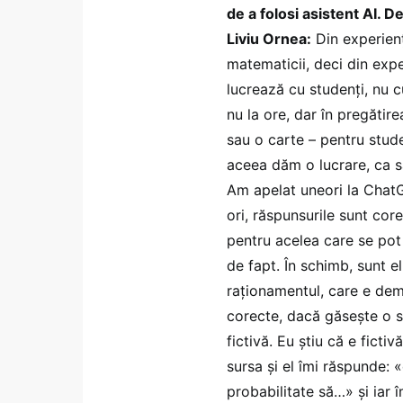
de a folosi asistent AI. D
Liviu Ornea:
Din experienț
matematicii, deci din ex
lucrează cu studenți, nu cu
nu la ore, dar în pregătire
sau o carte – pentru stude
aceea dăm o lucrare, ca s
Am apelat uneori la ChatG
ori, răspunsurile sunt cor
pentru acelea care se pot 
de fapt. În schimb, sunt el
raționamentul, care e demo
corecte, dacă găsește o s
fictivă. Eu știu că e fict
sursa și el îmi răspunde: 
probabilitate să…» și iar 