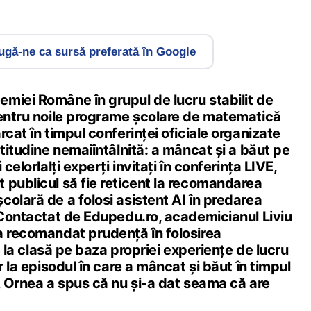
gă-ne ca sursă preferată în Google
miei Române în grupul de lucru stabilit de
pentru noile programe școlare de matematică
rcat în timpul conferinței oficiale organizate
atitudine nemaiîntâlnită: a mâncat și a băut pe
celorlalți experți invitați în conferința LIVE,
 publicul să fie reticent la recomandarea
olară de a folosi asistent AI în predarea
. Contactat de Edupedu.ro, academicianul Liviu
a recomandat prudență în folosirea
le la clasă pe baza propriei experiențe de lucru
r la episodul în care a mâncat și băut în timpul
, Ornea a spus că nu și-a dat seama că are