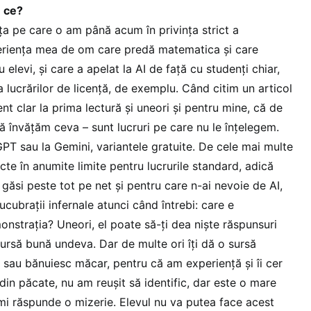
e ce?
a pe care o am până acum în privința strict a
periența mea de om care predă matematica și care
 elevi, și care a apelat la AI de față cu studenți chiar,
a lucrărilor de licență, de exemplu. Când citim un articol
nt clar la prima lectură și uneori și pentru mine, că de
ă învățăm ceva – sunt lucruri pe care nu le înțelegem.
PT sau la Gemini, variantele gratuite. De cele mai multe
ecte în anumite limite pentru lucrurile standard, adică
găsi peste tot pe net și pentru care n-ai nevoie de AI,
ucubrații infernale atunci când întrebi: care e
nstrația? Uneori, el poate să-ți dea niște răspunsuri
ursă bună undeva. Dar de multe ori îți dă o sursă
ivă sau bănuiesc măcar, pentru că am experiență și îi cer
«din păcate, nu am reușit să identific, dar este o mare
îmi răspunde o mizerie. Elevul nu va putea face acest