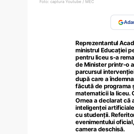
Foto: captura Youtube / MEC
Adau
Reprezentantul Acade
ministrul Educației 
pentru liceu s-a rema
de Minister printr-o 
parcursul intervenției 
după care a îndemnat
făcută de programa șc
matematicii la liceu
Ornea a declarat că 
inteligenței artificia
cu studenții. Referito
evenimentului oficial
camera deschisă.