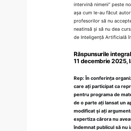
intervină nimeni” peste n
așa cum le-au făcut autor
profesorilor să nu accep
neatinsă și să nu dea curs
de Inteligență Artificială î
Răspunsurile integra
11 decembrie 2025, l
Rep: În conferința organi
care ați participat ca re
pentru programa de matem
de o parte ați lansat un 
modificat și ați argument
expertiza cărora nu aveau
îndemnat publicul să nu 