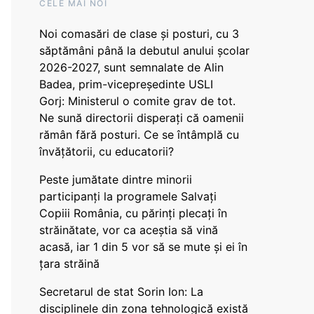
CELE MAI NOI
Noi comasări de clase și posturi, cu 3
săptămâni până la debutul anului școlar
2026-2027, sunt semnalate de Alin
Badea, prim-vicepreședinte USLI
Gorj: Ministerul o comite grav de tot.
Ne sună directorii disperați că oamenii
rămân fără posturi. Ce se întâmplă cu
învățătorii, cu educatorii?
Peste jumătate dintre minorii
participanți la programele Salvați
Copiii România, cu părinți plecați în
străinătate, vor ca aceștia să vină
acasă, iar 1 din 5 vor să se mute și ei în
țara străină
Secretarul de stat Sorin Ion: La
disciplinele din zona tehnologică există