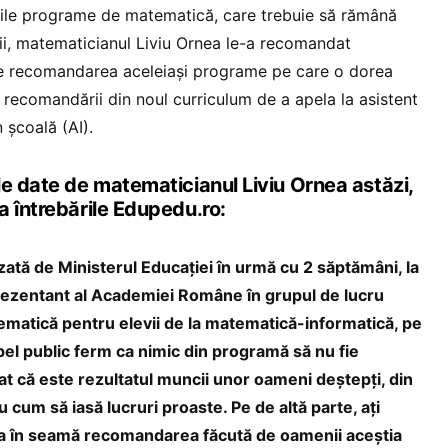
oile programe de matematică, care trebuie să rămână
ii, matematicianul Liviu Ornea le-a recomandat
te recomandarea aceleiași programe pe care o dorea
 recomandării din noul curriculum de a apela la asistent
n școală (AI).
le date de matematicianul Liviu Ornea astăzi,
a întrebările Edupedu.ro:
zată de Ministerul Educației în urmă cu 2 săptămâni, la
prezentant al Academiei Române în grupul de lucru
atică pentru elevii de la matematică-informatică, pe
apel public ferm ca nimic din programă să nu fie
at că este rezultatul muncii unor oameni deștepți, din
 cum să iasă lucruri proaste. Pe de altă parte, ați
ia în seamă recomandarea făcută de oamenii aceștia