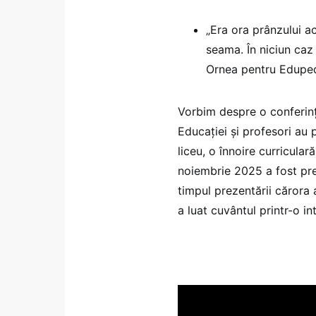
„Era ora prânzului a
seama. În niciun caz
Ornea pentru Eduped
Vorbim despre o conferinț
Educației și profesori a
liceu, o înnoire curricul
noiembrie 2025 a fost prezi
timpul prezentării cărora
a luat cuvântul printr-o i