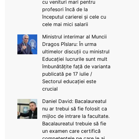
cu venituri mari pentru
profesori încă de la
începutul carierei și cele cu
cele mai mici salarii
Ministrul interimar al Muncii
Dragos Pîslaru: În urma
ultimelor discuții cu ministrul
Educației lucrurile sunt mult
îmbunătățite față de varianta
publicată pe 17 iulie /
Sectorul educației este
crucial
Daniel David: Bacalaureatul
nu ar trebui să fie folosit ca
mijloc de intrare la facultate.
Bacalaureatul trebuie să fie
un examen care certifică
competențele pe care le ai