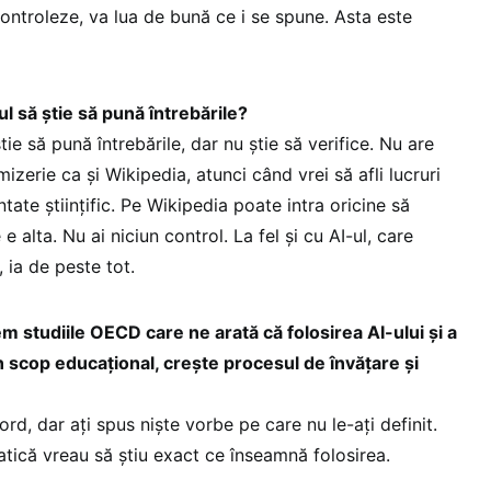
 controleze, va lua de bună ce i se spune. Asta este
l să știe să pună întrebările?
ie să pună întrebările, dar nu știe să verifice. Nu are
izerie ca și Wikipedia, atunci când vrei să afli lucruri
ate științific. Pe Wikipedia poate intra oricine să
e alta. Nu ai niciun control. La fel și cu AI-ul, care
 ia de peste tot.
em studiile OECD care ne arată că folosirea AI-ului și a
în scop educațional, crește procesul de învățare și
rd, dar ați spus niște vorbe pe care nu le-ați definit.
tică vreau să știu exact ce înseamnă folosirea.