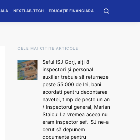
OALĂ
NEXTLAB.TECH
EDUCAȚIE FINANCIARĂ
CELE MAI CITITE ARTICOLE
Șeful ISJ Gorj, alți 8
inspectori și personal
auxiliar trebuie să returneze
peste 55.000 de lei, bani
acordați pentru decontarea
navetei, timp de peste un an
/ Inspectorul general, Marian
Staicu: La vremea aceea nu
eram inspector șef. ISJ ne-a
cerut să depunem
documente pentru