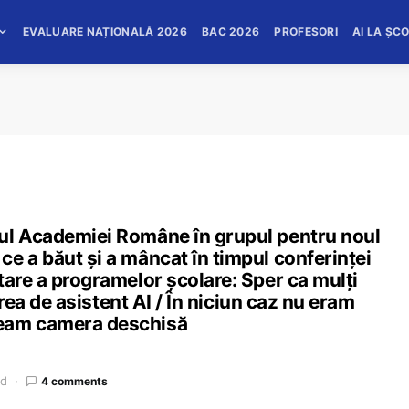
EVALUARE NAȚIONALĂ 2026
BAC 2026
PROFESORI
AI LA ȘC
ul Academiei Române în grupul pentru noul
e a băut și a mâncat în timpul conferinței
tare a programelor școlare: Sper ca mulți
sirea de asistent AI / În niciun caz nu eram
veam camera deschisă
ad
4 comments