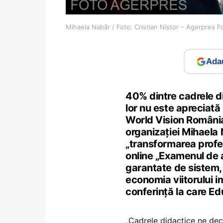
Mihaela Nabăr / Foto: Cristian Nistor – Agerpres F
Adau
40% dintre cadrele d
lor nu este apreciată 
World Vision România
organizației Mihaela
„transformarea profes
online „Examenul de a
garantate de sistem, p
economia viitorului i
conferință la care E
„Cadrele didactice ne dec