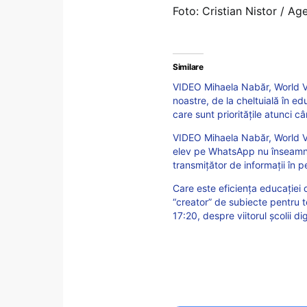
Foto: Cristian Nistor / Ag
Similare
VIDEO Mihaela Nabăr, World V
noastre, de la cheltuială în ed
care sunt prioritățile atunci 
VIDEO Mihaela Nabăr, World Vi
elev pe WhatsApp nu înseamnă
transmițător de informații în p
Care este eficiența educației d
“creator” de subiecte pentru t
17:20, despre viitorul școlii dig