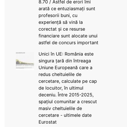
8.70 / Astfel de erori îmi
arată ce entuziasmați sunt
profesorii buni, cu
experiență să vină la
corectat și ce resurse
financiare sunt alocate unui
astfel de concurs important
Unici în UE: România este
singura țară din întreaga
Uniune Europeană care a
redus cheltuielile de
cercetare, calculate pe cap
de locuitor, în ultimul
deceniu. Între 2015-2025,
spațiul comunitar a crescut
masiv cheltuielile de
cercetare - ultimele date
Eurostat