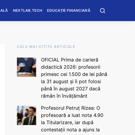
OALĂ
NEXTLAB.TECH
EDUCAȚIE FINANCIARĂ
CELE MAI CITITE ARTICOLE
OFICIAL Prima de carieră
didactică 2026: profesorii
primesc cei 1.500 de lei până
la 31 august și îi pot folosi
până în august 2027 dacă
rămân în învățământ
Profesorul Petruț Rizea: O
profesoară a luat nota 4.90
la Titularizare, iar după
contestații nota a ajuns la