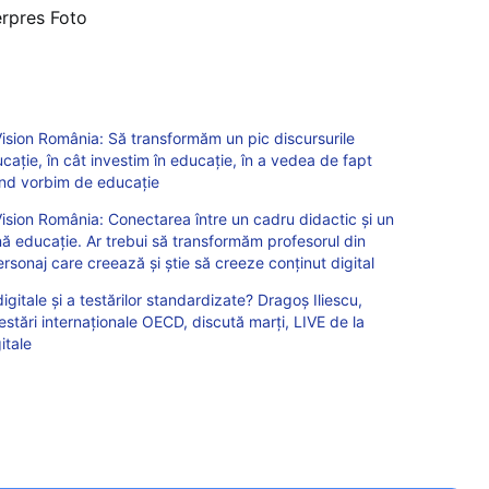
erpres Foto
ision România: Să transformăm un pic discursurile
ucație, în cât investim în educație, în a vedea de fapt
când vorbim de educație
sion România: Conectarea între un cadru didactic și un
 educație. Ar trebui să transformăm profesorul din
ersonaj care creează și știe să creeze conținut digital
igitale și a testărilor standardizate? Dragoș Iliescu,
estări internaționale OECD, discută marți, LIVE de la
itale