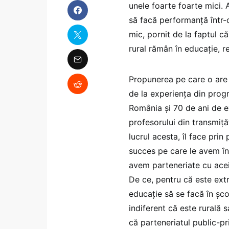
unele foarte foarte mici.
să facă performanță într-o
mic, pornit de la faptul c
rural rămân în educație, r
Propunerea pe care o are
de la experiența din progr
România și 70 de ani de ex
profesorului din transmiță
lucrul acesta, îl face pri
succes pe care le avem în 
avem parteneriate cu acei
De ce, pentru că este ext
educație să se facă în șco
indiferent că este rurală
că parteneriatul public-p