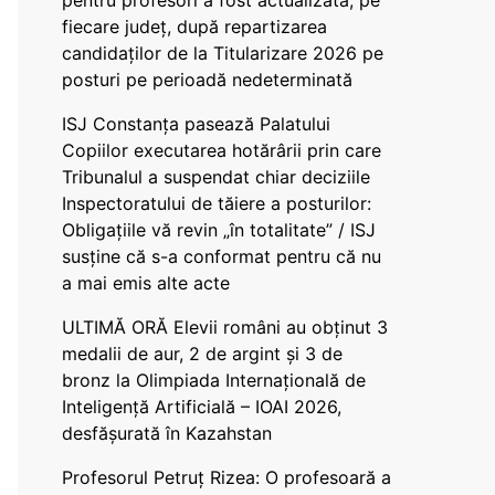
pentru profesori a fost actualizată, pe
fiecare județ, după repartizarea
candidaților de la Titularizare 2026 pe
posturi pe perioadă nedeterminată
ISJ Constanța pasează Palatului
Copiilor executarea hotărârii prin care
Tribunalul a suspendat chiar deciziile
Inspectoratului de tăiere a posturilor:
Obligațiile vă revin „în totalitate” / ISJ
susține că s-a conformat pentru că nu
a mai emis alte acte
ULTIMĂ ORĂ Elevii români au obținut 3
medalii de aur, 2 de argint și 3 de
bronz la Olimpiada Internațională de
Inteligență Artificială – IOAI 2026,
desfășurată în Kazahstan
Profesorul Petruț Rizea: O profesoară a