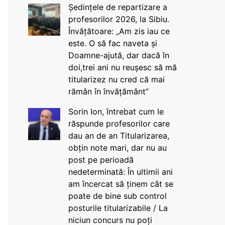
Ședințele de repartizare a
profesorilor 2026, la Sibiu.
Învățătoare: „Am zis iau ce
este. O să fac naveta și
Doamne-ajută, dar dacă în
doi,trei ani nu reușesc să mă
titularizez nu cred că mai
rămân în învățământ”
Sorin Ion, întrebat cum le
răspunde profesorilor care
dau an de an Titularizarea,
obțin note mari, dar nu au
post pe perioadă
nedeterminată: În ultimii ani
am încercat să ținem cât se
poate de bine sub control
posturile titularizabile / La
niciun concurs nu poți