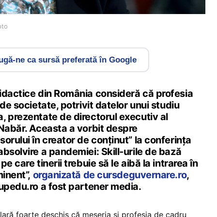
oto
gă-ne ca sursă preferată în Google
idactice din România consideră că profesia
de societate, potrivit datelor unui studiu
, prezentate de directorul executiv al
 Nabăr. Aceasta a vorbit despre
orului în creator de conținut” la conferința
bsolvire a pandemiei: Skill-urile de bază
e care tinerii trebuie să le aibă la intrarea în
minent”,
organizată de cursdeguvernare.ro
,
dupedu.ro a fost partener media.
lară foarte deschis că meseria și profesia de cadru