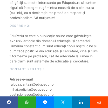
că găsiți subiecte interesante pe Edupedu.ro și suntem
siguri că înțelegeți rugămintea noastră de a cita sursa
(cu link), ca o declarație reciprocă de respect și
profesionalism. Vă mulțumim!
DESPRE NOI
EduPedu.ro este o publicație online care găzduiește
exclusiv articole din domeniul educației și cercetării.
Urmărim constant cum sunt educați copiii noștri, cine și
cum face politicile din educație și cercetare, cine și cum
îi formează pe profesori, cât de adecvate la lumea în
care trăim sunt sistemele de educație și cercetare.
CONTACT REDACȚIE
Adrese e-mail
raluca.pantazi@edupedu.ro
mihai.peticila@edupedu.ro
costin.ionescu@edupedu.ro
alexa.stanescu@edupedu.ro
diana.ghimisi@edupedu.ro