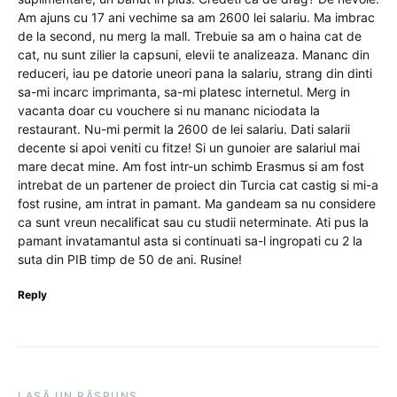
Am ajuns cu 17 ani vechime sa am 2600 lei salariu. Ma imbrac
de la second, nu merg la mall. Trebuie sa am o haina cat de
cat, nu sunt zilier la capsuni, elevii te analizeaza. Mananc din
reduceri, iau pe datorie uneori pana la salariu, strang din dinti
sa-mi incarc imprimanta, sa-mi platesc internetul. Merg in
vacanta doar cu vouchere si nu mananc niciodata la
restaurant. Nu-mi permit la 2600 de lei salariu. Dati salarii
decente si apoi veniti cu fitze! Si un gunoier are salariul mai
mare decat mine. Am fost intr-un schimb Erasmus si am fost
intrebat de un partener de proiect din Turcia cat castig si mi-a
fost rusine, am intrat in pamant. Ma gandeam sa nu considere
ca sunt vreun necalificat sau cu studii neterminate. Ati pus la
pamant invatamantul asta si continuati sa-l ingropati cu 2 la
suta din PIB timp de 50 de ani. Rusine!
Reply
LASĂ UN RĂSPUNS