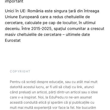
important
Unici în UE: România este singura țară din întreaga
Uniune Europeană care a redus cheltuielile de
cercetare, calculate pe cap de locuitor, în ultimul
deceniu. Între 2015-2025, spațiul comunitar a crescut
masiv cheltuielile de cercetare – ultimele date
Eurostat
COPYRIGHT
Pentru că scrieți despre educație, sau cu atât mai mult
datorită acestui lucru, ar fi util să citați cu link, atunci
când preluați un articol, părți dintr-un articol sau o idee
care v-a inspirat. Noi, la EduPedu.ro ne-am asumat
această conduită etică și sperăm că și publicațiile cu
mult mai multă experiență vor face la fel. Ne bucurăm