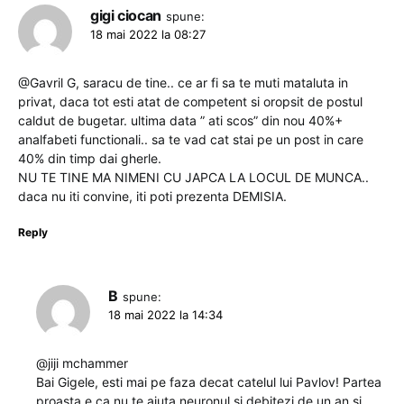
gigi ciocan
spune:
18 mai 2022 la 08:27
@Gavril G, saracu de tine.. ce ar fi sa te muti mataluta in
privat, daca tot esti atat de competent si oropsit de postul
caldut de bugetar. ultima data ” ati scos” din nou 40%+
analfabeti functionali.. sa te vad cat stai pe un post in care
40% din timp dai gherle.
NU TE TINE MA NIMENI CU JAPCA LA LOCUL DE MUNCA..
daca nu iti convine, iti poti prezenta DEMISIA.
Reply
B
spune:
18 mai 2022 la 14:34
@jiji mchammer
Bai Gigele, esti mai pe faza decat catelul lui Pavlov! Partea
proasta e ca nu te ajuta neuronul si debitezi de un an si