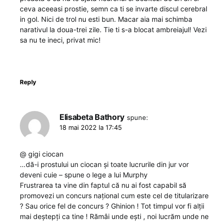
ceva aceeasi prostie, semn ca ti se invarte discul cerebral
in gol. Nici de trol nu esti bun. Macar aia mai schimba
narativul la doua-trei zile. Tie ti s-a blocat ambreiajul! Vezi
sa nu te ineci, privat mic!
Reply
Elisabeta Bathory
spune:
18 mai 2022 la 17:45
@ gigi ciocan
…dă-i prostului un ciocan și toate lucrurile din jur vor
deveni cuie – spune o lege a lui Murphy
Frustrarea ta vine din faptul că nu ai fost capabil să
promovezi un concurs național cum este cel de titularizare
? Sau orice fel de concurs ? Ghinion ! Tot timpul vor fi alții
mai deștepți ca tine ! Rămâi unde ești , noi lucrăm unde ne