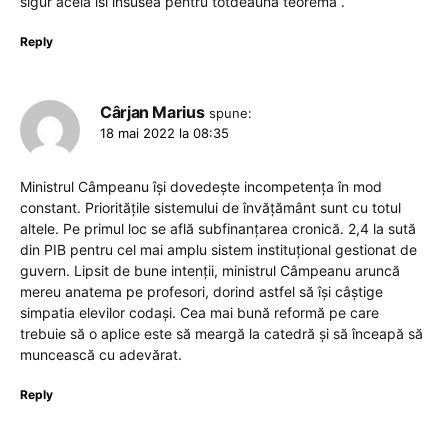
sigur acela isi insusea pentru totdeauna teorema .
Reply
Cârjan Marius
spune:
18 mai 2022 la 08:35
Ministrul Câmpeanu își dovedește incompetența în mod
constant. Prioritățile sistemului de învățământ sunt cu totul
altele. Pe primul loc se află subfinanțarea cronică. 2,4 la sută
din PIB pentru cel mai amplu sistem instituțional gestionat de
guvern. Lipsit de bune intenții, ministrul Câmpeanu aruncă
mereu anatema pe profesori, dorind astfel să își câștige
simpatia elevilor codași. Cea mai bună reformă pe care
trebuie să o aplice este să meargă la catedră și să înceapă să
muncească cu adevărat.
Reply