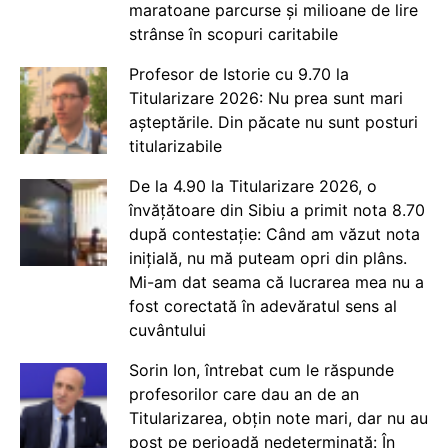
maratoane parcurse și milioane de lire
strânse în scopuri caritabile
Profesor de Istorie cu 9.70 la
Titularizare 2026: Nu prea sunt mari
așteptările. Din păcate nu sunt posturi
titularizabile
De la 4.90 la Titularizare 2026, o
învățătoare din Sibiu a primit nota 8.70
după contestație: Când am văzut nota
inițială, nu mă puteam opri din plâns.
Mi-am dat seama că lucrarea mea nu a
fost corectată în adevăratul sens al
cuvântului
Sorin Ion, întrebat cum le răspunde
profesorilor care dau an de an
Titularizarea, obțin note mari, dar nu au
post pe perioadă nedeterminată: În