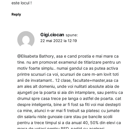
este locul !
Reply
Gigi.ciocan
spune:
22 mai 2022 la 12:19
@Elisabeta Bathory, asa e cand prostia e mai mare ca
tine. nu am promovat examenul de titlarizare pentru un
motiv foarte simplu.. numai gandul ca as putea activa
printre scursuri ca voi, scursuri de care m-am lovit toti
anii de invatamant.. 12 clase, facultate+master,asa ca
am ales alt domeniu, unde voi nulitati absolute abia de
ajungeti pe la poarta si aia din intamplare, sau pentru ca
drumul spre casa trece pe langa o astfel de poarta. cat
despre inteligenta, bine ar fi fost sa fiti voi mai destepti
ca mine, atunci n-ar mai fi trebuit sa platesc cu jumate
din salariu niste gunoaie care stau pe bancile scolii
pentru a trece timpul si a da anual 40, 50% din elevi ca
masa de votaci pentru PSD, partid cu aceleasi