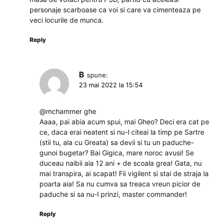
personaje scarboase ca voi si care va cimenteaza pe
veci locurile de munca.
Reply
B
spune:
23 mai 2022 la 15:54
@mchammer ghe
Aaaa, pai abia acum spui, mai Gheo? Deci era cat pe
ce, daca erai neatent si nu-l citeai la timp pe Sartre
(stii tu, ala cu Greata) sa devii si tu un paduche-
gunoi bugetar? Bai Gigica, mare noroc avusi! Se
duceau naibii aia 12 ani + de scoala grea! Gata, nu
mai transpira, ai scapat! Fii vigilent si stai de straja la
poarta aia! Sa nu cumva sa treaca vreun picior de
paduche si sa nu-l prinzi, master commander!
Reply