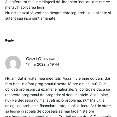
A legifera tot felul de idioțenii dă liber altor încuiați la minte ce
merg „în aplicarea legii’.
Nu este cazul să vorbesc despre câte legi trebuiau aplicate și
suferit sau încă sunt amânate
Reply
Gavril G.
spune:
17 mai 2022 la 19:44
Nu am dat in viata mea meditatii. Aaaa, nu e bine cu bani, dar
fara bani in afara programului peste 18 ore e bine, nu? Cum
obligati profesorii cu examene nationale. Si controale daca se
respecta programul de pregatire si documentele. Asa e bine,
nu? Pe degeaba nu mai aveti nicio problema, nu? Ma uit la
colegii cu probleme financiare, rate, copii la liceu. Ar fi in stare
sa lesine in scoala de oboseala sa mai faca niste ore
suplimentare, un banut in plus. Credeti ca de drag? De nevoie.