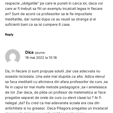
respecte „obligatiile” pe care le puneti in carca lor, daca voi
care ar fi trebuit sa fiti un exemplu incalcati legea in fiecare
an? Sunt de acord ca profesorilor sa le fie impozitate
meditatiile, dar numai dupa ce au reusit sa stranga si ei
suficienti bani ca sa isi cumpere 6 case.
Reply
Dica
spune:
18 mai 2022 la 10:18
Da, In fiecare zi sunt propuse solutii ,dar cea adecvata nu
soseste niciodata .Una este mai stupida ca alta .Adica elevul
sa faca meditatii cu altcineva din afara profesorilor de curs ,sa
fie in capul lor mai multe metode pedagogice ,sa-i ameteasca
de tot .Dar daca, de pilda un profesor de matematica ar face
pregatire separat de orele de curs cu elevii clasei lui ? Ar fi
nelegal ,da? Eu cred ca mai adevarata scoala era cea din
antichitate si nu gresesc .Daca Pitagora pregatea un invatacel