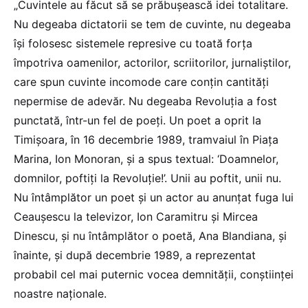
„Cuvintele au făcut să se prăbuşească idei totalitare.
Nu degeaba dictatorii se tem de cuvinte, nu degeaba
îşi folosesc sistemele represive cu toată forţa
împotriva oamenilor, actorilor, scriitorilor, jurnaliştilor,
care spun cuvinte incomode care conţin cantităţi
nepermise de adevăr. Nu degeaba Revoluţia a fost
punctată, într-un fel de poeţi. Un poet a oprit la
Timişoara, în 16 decembrie 1989, tramvaiul în Piaţa
Marina, Ion Monoran, şi a spus textual: ‘Doamnelor,
domnilor, poftiţi la Revoluţie!’. Unii au poftit, unii nu.
Nu întâmplător un poet şi un actor au anunţat fuga lui
Ceauşescu la televizor, Ion Caramitru şi Mircea
Dinescu, şi nu întâmplător o poetă, Ana Blandiana, şi
înainte, şi după decembrie 1989, a reprezentat
probabil cel mai puternic vocea demnităţii, conştiinţei
noastre naţionale.