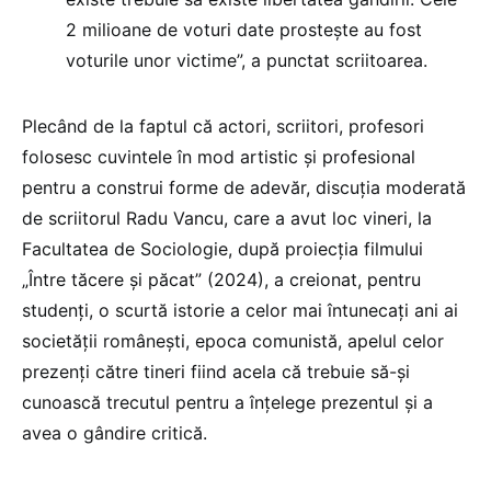
2 milioane de voturi date prosteşte au fost
voturile unor victime”, a punctat scriitoarea.
Plecând de la faptul că actori, scriitori, profesori
folosesc cuvintele în mod artistic şi profesional
pentru a construi forme de adevăr, discuţia moderată
de scriitorul Radu Vancu, care a avut loc vineri, la
Facultatea de Sociologie, după proiecţia filmului
„Între tăcere şi păcat” (2024), a creionat, pentru
studenţi, o scurtă istorie a celor mai întunecaţi ani ai
societăţii româneşti, epoca comunistă, apelul celor
prezenţi către tineri fiind acela că trebuie să-şi
cunoască trecutul pentru a înţelege prezentul şi a
avea o gândire critică.