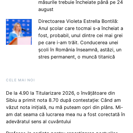
măsurile trebuie încheiate până pe 24
august
Directoarea Violeta Estrella Bontilă:
Anul școlar care tocmai s-a încheiat a
fost, probabil, unul dintre cei mai grei
pe care i-am trăit. Conducerea unei
școli în România înseamnă, astăzi, un
stres permanent, o muncă titanică
CELE MAI NOI
De la 4.90 la Titularizare 2026, o învățătoare din
Sibiu a primit nota 8.70 după contestație: Când am
văzut nota inițială, nu mă puteam opri din plâns. Mi-
am dat seama că lucrarea mea nu a fost corectată în
adevăratul sens al cuvântului