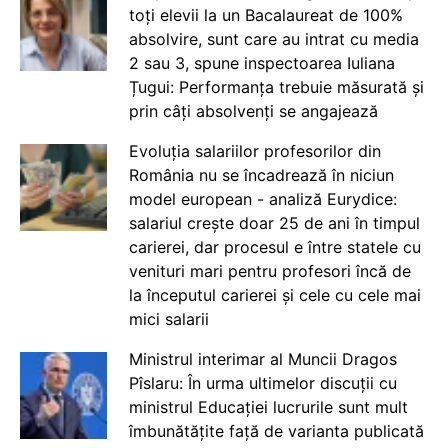
toți elevii la un Bacalaureat de 100%
absolvire, sunt care au intrat cu media
2 sau 3, spune inspectoarea Iuliana
Țugui: Performanța trebuie măsurată și
prin câți absolvenți se angajează
Evoluția salariilor profesorilor din
România nu se încadrează în niciun
model european - analiză Eurydice:
salariul crește doar 25 de ani în timpul
carierei, dar procesul e între statele cu
venituri mari pentru profesori încă de
la începutul carierei și cele cu cele mai
mici salarii
Ministrul interimar al Muncii Dragos
Pîslaru: În urma ultimelor discuții cu
ministrul Educației lucrurile sunt mult
îmbunătățite față de varianta publicată