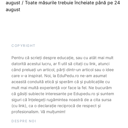
august / Toate măsurile trebuie încheiate până pe 24
august
COPYRIGHT
Pentru că scrieți despre educație, sau cu atât mai mult
datorită acestui lucru, ar fi util să citați cu link, atunci
când preluați un articol, părți dintr-un articol sau o idee
care v-a inspirat. Noi, la EduPedu.ro ne-am asumat
această conduită etică și sperăm că și publicațiile cu
mult mai multă experiență vor face la fel. Ne bucurăm
că găsiți subiecte interesante pe Edupedu.ro și suntem
siguri că înțelegeți rugămintea noastră de a cita sursa
(cu link), ca o declarație reciprocă de respect și
profesionalism. Vă mulțumim!
DESPRE NOI