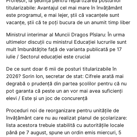
Profesor, la ședința pentru repartizarea posturilor
titularizabile: Avantajul cel mai mare în învățământ
este programul, e mai lejer, știi că vacanțele sunt
vacanţe, știi că te poți bucura de un anumit timp liber
Ministrul interimar al Muncii Dragos Pîslaru: În urma
ultimelor discuții cu ministrul Educației lucrurile sunt
mult îmbunătățite față de varianta publicată pe 17
iulie / Sectorul educației este crucial
De ce sunt doar 6 mii de posturi titularizabile în
2026? Sorin Ion, secretar de stat: Cifrele arată mai
degrabă o prudență din partea școlilor pentru că nu
pot garanta că peste un an vor mai avea suficienți
elevi / Este și un joc de concurență
Proceduri noi de reorganizare pentru unitățile de
învățământ care nu au realizat planul de școlarizare:
lista acestora trebuie stabilită cu autoritățile locale
până pe 7 august, spune un ordin emis miercuri, 5