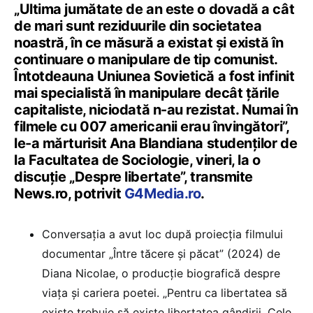
„Ultima jumătate de an este o dovadă a cât
de mari sunt reziduurile din societatea
noastră, în ce măsură a existat şi există în
continuare o manipulare de tip comunist.
Întotdeauna Uniunea Sovietică a fost infinit
mai specialistă în manipulare decât ţările
capitaliste, niciodată n-au rezistat. Numai în
filmele cu 007 americanii erau învingători”,
le-a mărturisit Ana Blandiana studenţilor de
la Facultatea de Sociologie, vineri, la o
discuţie „Despre libertate”, transmite
News.ro, potrivit
G4Media.ro
.
Conversaţia a avut loc după proiecţia filmului
documentar „Între tăcere şi păcat” (2024) de
Diana Nicolae, o producţie biografică despre
viaţa şi cariera poetei. „Pentru ca libertatea să
existe trebuie să existe libertatea gândirii. Cele