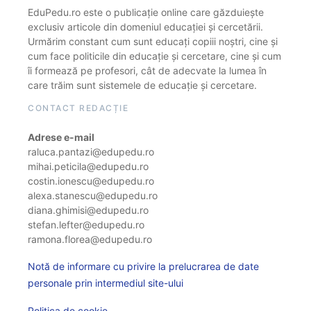
EduPedu.ro este o publicație online care găzduiește
exclusiv articole din domeniul educației și cercetării.
Urmărim constant cum sunt educați copiii noștri, cine și
cum face politicile din educație și cercetare, cine și cum
îi formează pe profesori, cât de adecvate la lumea în
care trăim sunt sistemele de educație și cercetare.
CONTACT REDACȚIE
Adrese e-mail
raluca.pantazi@edupedu.ro
mihai.peticila@edupedu.ro
costin.ionescu@edupedu.ro
alexa.stanescu@edupedu.ro
diana.ghimisi@edupedu.ro
stefan.lefter@edupedu.ro
ramona.florea@edupedu.ro
Notă de informare cu privire la prelucrarea de date
personale prin intermediul site-ului
Politica de cookie