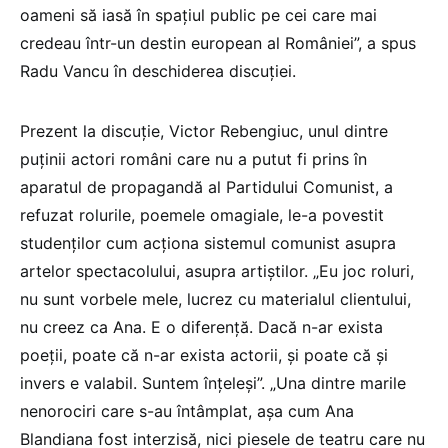
oameni să iasă în spaţiul public pe cei care mai
credeau într-un destin european al României”, a spus
Radu Vancu în deschiderea discuţiei.
Prezent la discuţie, Victor Rebengiuc, unul dintre
puţinii actori români care nu a putut fi prins în
aparatul de propagandă al Partidului Comunist, a
refuzat rolurile, poemele omagiale, le-a povestit
studenţilor cum acţiona sistemul comunist asupra
artelor spectacolului, asupra artiştilor. „Eu joc roluri,
nu sunt vorbele mele, lucrez cu materialul clientului,
nu creez ca Ana. E o diferenţă. Dacă n-ar exista
poeţii, poate că n-ar exista actorii, şi poate că şi
invers e valabil. Suntem înţeleşi”. „Una dintre marile
nenorociri care s-au întâmplat, aşa cum Ana
Blandiana fost interzisă, nici piesele de teatru care nu