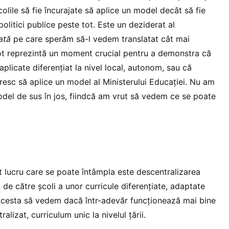
colile să fie încurajate să aplice un model decât să fie
olitici publice peste tot. Este un deziderat al
ată
pe care sperăm să-l vedem translatat cât mai
ilot reprezintă un moment crucial pentru a demonstra că
aplicate diferențiat la nivel local, autonom, sau că
resc să aplice un model al Ministerului Educației. Nu am
del de sus în jos, fiindcă am vrut să vedem ce se poate
t lucru care se poate întâmpla este descentralizarea
 de către școli a unor curricule diferențiate, adaptate
l acesta să vedem dacă într-adevăr funcționează mai bine
alizat, curriculum unic la nivelul țării.