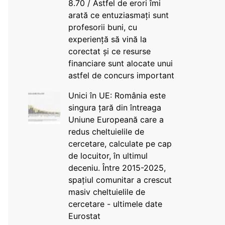
8.70 / Astfel de erori îmi
arată ce entuziasmați sunt
profesorii buni, cu
experiență să vină la
corectat și ce resurse
financiare sunt alocate unui
astfel de concurs important
Unici în UE: România este
singura țară din întreaga
Uniune Europeană care a
redus cheltuielile de
cercetare, calculate pe cap
de locuitor, în ultimul
deceniu. Între 2015-2025,
spațiul comunitar a crescut
masiv cheltuielile de
cercetare - ultimele date
Eurostat