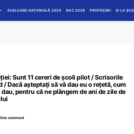
EVALUARE NAȚIONALĂ 2026
BAC 2026
PROFESORI
AI LA ȘC
i: Sunt 11 cereri de școli pilot / Scrisorile
 / Dacă așteptați să vă dau eu o rețetă, cum
-o dau, pentru că ne plângem de ani de zile de
lui
One comment