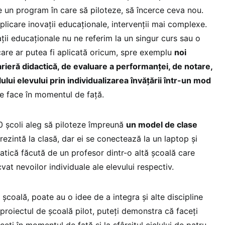
e un program în care să piloteze, să încerce ceva nou.
aplicare inovații educaționale, intervenții mai complexe.
ii educaționale nu ne referim la un singur curs sau o
are ar putea fi aplicată oricum, spre exemplu
noi
rieră didactică, de evaluare a performanței, de notare,
lului elevului prin individualizarea învățării într-un mod
e face în momentul de față.
0 școli aleg să piloteze împreună
un model de clase
prezintă la clasă, dar ei se conectează la un laptop și
ică făcută de un profesor dintr-o altă școală care
vat nevoilor individuale ale elevului respectiv.
coală, poate au o idee de a integra și alte discipline
n proiectul de școală pilot, puteți demonstra că faceți
eți în momentul de față și la sfârșitul ciclului de patru