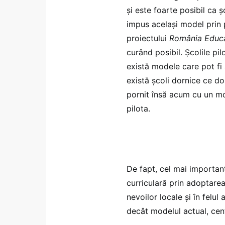
și este foarte posibil ca ș
impus același model prin p
proiectului
România Educ
curând posibil. Școlile p
există modele care pot fi 
există școli dornice ce do
pornit însă acum cu un mo
pilota.
De fapt, cel mai importan
curriculară prin adoptarea
nevoilor locale și în felu
decât modelul actual, centr