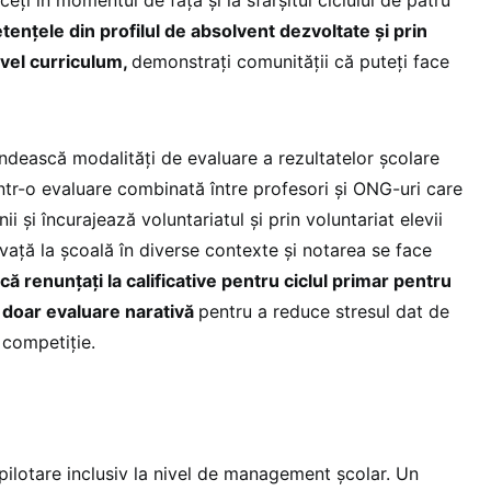
ențele din profilul de absolvent dezvoltate și prin
ivel curriculum,
demonstrați comunității că puteți face
ndească modalități de evaluare a rezultatelor școlare
ntr-o evaluare combinată între profesori și ONG-uri care
 și încurajează voluntariatul și prin voluntariat elevii
vață la școală în diverse contexte și notarea se face
că renunțați la calificative pentru ciclul primar pentru
m doar evaluare narativă
pentru a reduce stresul dat de
 competiție.
 pilotare inclusiv la nivel de management școlar. Un