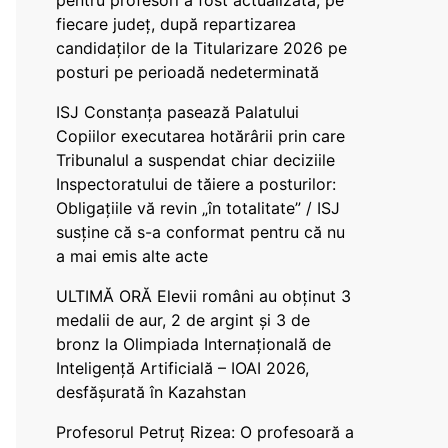
pentru profesori a fost actualizată, pe
fiecare județ, după repartizarea
candidaților de la Titularizare 2026 pe
posturi pe perioadă nedeterminată
ISJ Constanța pasează Palatului
Copiilor executarea hotărârii prin care
Tribunalul a suspendat chiar deciziile
Inspectoratului de tăiere a posturilor:
Obligațiile vă revin „în totalitate” / ISJ
susține că s-a conformat pentru că nu
a mai emis alte acte
ULTIMĂ ORĂ Elevii români au obținut 3
medalii de aur, 2 de argint și 3 de
bronz la Olimpiada Internațională de
Inteligență Artificială – IOAI 2026,
desfășurată în Kazahstan
Profesorul Petruț Rizea: O profesoară a