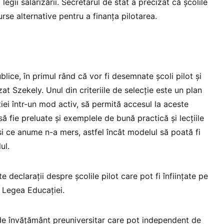
legii salarizării. Secretarul de stat a precizat că școlile
urse alternative pentru a finanța pilotarea.
blice, în primul rând că vor fi desemnate școli pilot și
at Szekely. Unul din criteriile de selecție este un plan
iei într-un mod activ, să permită accesul la aceste
 să fie preluate și exemplele de bună practică și lecțiile
 și ce anume n-a mers, astfel încât modelul să poată fi
ul.
declarații despre școlile pilot care pot fi înființate pe
n Legea Educației.
i de învățământ preuniversitar care pot independent de