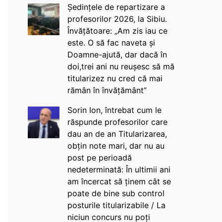
Ședințele de repartizare a
profesorilor 2026, la Sibiu.
Învățătoare: „Am zis iau ce
este. O să fac naveta și
Doamne-ajută, dar dacă în
doi,trei ani nu reușesc să mă
titularizez nu cred că mai
rămân în învățământ”
Sorin Ion, întrebat cum le
răspunde profesorilor care
dau an de an Titularizarea,
obțin note mari, dar nu au
post pe perioadă
nedeterminată: În ultimii ani
am încercat să ținem cât se
poate de bine sub control
posturile titularizabile / La
niciun concurs nu poți