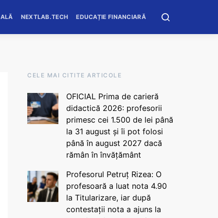
OALĂ
NEXTLAB.TECH
EDUCAȚIE FINANCIARĂ
CELE MAI CITITE ARTICOLE
OFICIAL Prima de carieră
didactică 2026: profesorii
primesc cei 1.500 de lei până
la 31 august și îi pot folosi
până în august 2027 dacă
rămân în învățământ
Profesorul Petruț Rizea: O
profesoară a luat nota 4.90
la Titularizare, iar după
contestații nota a ajuns la