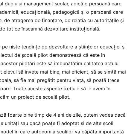
 al dublului management școlar, adică o persoană care
ademică, educațională, pedagogică și o persoană care
 de atragerea de finanțare, de relația cu autoritățile și
 de tot ce înseamnă dezvoltare instituțională.
 pe niște tendințe de dezvoltare a științelor educației și
iectul de școală pilot demonstrează că este în
l acestor pilotări este să îmbunătățim calitatea actului
t elevul să învețe mai bine, mai eficient, să se simtă mai
ala, să fie mai pregătit pentru viață, să poată trece
rioare. Toate aceste aspecte trebuie să le avem în
icăm un proiect de școală pilot.
ză foarte bine timp de 4 ani de zile, putem vedea dacă
te unități sau dacă poate fi adoptat și de alte școli.
odel în care autonomia școlilor va căpăta importanță