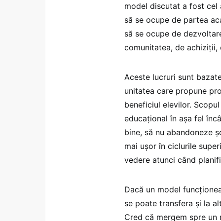
model discutat a fost cel
să se ocupe de partea ac
să se ocupe de dezvoltare,
comunitatea, de achiziții,
Aceste lucruri sunt bazate
unitatea care propune pro
beneficiul elevilor. Scopu
educațional în așa fel încâ
bine, să nu abandoneze șco
mai ușor în ciclurile supe
vedere atunci când planif
Dacă un model funcționea
se poate transfera și la al
Cred că mergem spre un m