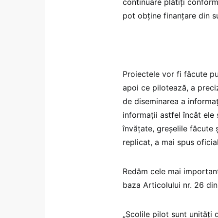
continuare plătiți conform 
pot obține finanțare din s
Proiectele vor fi făcute pu
apoi ce pilotează, a preciz
de diseminarea a informaț
informații astfel încât ele
învățate, greșelile făcute
replicat, a mai spus oficial
Redăm cele mai importante 
baza Articolului nr. 26 di
„Școlile pilot sunt unităț