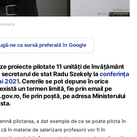
ternativ
gă-ne ca sursă preferată în Google
eze proiecte pilotate 11 unități de învățământ
s secretarul de stat Radu Szekely la
conferința
ai 2021
. Cererile se pot depune în orice
există un termen limită, fie prin email pe
v.ro, fie prin poștă, pe adresa Ministerului
sta.
amnă pilotarea, a dat exemple de ce se poate pilota în
 că în materie de salarizare profesorii vor fi în