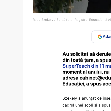
Radu Szekely / Sursă foto: Registrul Educațional Al
Adau
Au solicitat să derul
din toată țara, a spu
SuperTeach din 11 m
moment al anului, nu 
adresa cabinet@edu.go
Educației, a spus ace
Szekely a anunțat ce înse
cadrul unei școli și a spus