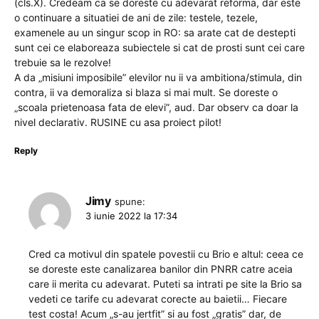
(cls.X). Credeam ca se doreste cu adevarat reforma, dar este
o continuare a situatiei de ani de zile: testele, tezele,
examenele au un singur scop in RO: sa arate cat de destepti
sunt cei ce elaboreaza subiectele si cat de prosti sunt cei care
trebuie sa le rezolve!
A da „misiuni imposibile” elevilor nu ii va ambitiona/stimula, din
contra, ii va demoraliza si blaza si mai mult. Se doreste o
„scoala prietenoasa fata de elevi”, aud. Dar observ ca doar la
nivel declarativ. RUSINE cu asa proiect pilot!
Reply
Jimy
spune:
3 iunie 2022 la 17:34
Cred ca motivul din spatele povestii cu Brio e altul: ceea ce
se doreste este canalizarea banilor din PNRR catre aceia
care ii merita cu adevarat. Puteti sa intrati pe site la Brio sa
vedeti ce tarife cu adevarat corecte au baietii… Fiecare
test costa! Acum „s-au jertfit” si au fost „gratis” dar, de