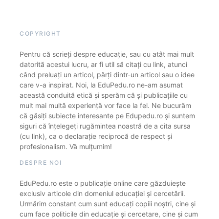
COPYRIGHT
Pentru că scrieți despre educație, sau cu atât mai mult
datorită acestui lucru, ar fi util să citați cu link, atunci
când preluați un articol, părți dintr-un articol sau o idee
care v-a inspirat. Noi, la EduPedu.ro ne-am asumat
această conduită etică și sperăm că și publicațiile cu
mult mai multă experiență vor face la fel. Ne bucurăm
că găsiți subiecte interesante pe Edupedu.ro și suntem
siguri că înțelegeți rugămintea noastră de a cita sursa
(cu link), ca o declarație reciprocă de respect și
profesionalism. Vă mulțumim!
DESPRE NOI
EduPedu.ro este o publicație online care găzduiește
exclusiv articole din domeniul educației și cercetării.
Urmărim constant cum sunt educați copiii noștri, cine și
cum face politicile din educație și cercetare, cine și cum