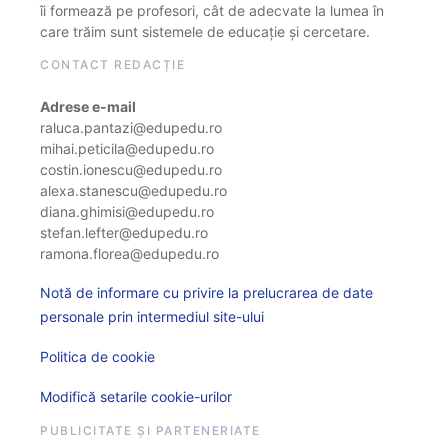
îi formează pe profesori, cât de adecvate la lumea în
care trăim sunt sistemele de educație și cercetare.
CONTACT REDACȚIE
Adrese e-mail
raluca.pantazi@edupedu.ro
mihai.peticila@edupedu.ro
costin.ionescu@edupedu.ro
alexa.stanescu@edupedu.ro
diana.ghimisi@edupedu.ro
stefan.lefter@edupedu.ro
ramona.florea@edupedu.ro
Notă de informare cu privire la prelucrarea de date
personale prin intermediul site-ului
Politica de cookie
Modifică setarile cookie-urilor
PUBLICITATE ȘI PARTENERIATE