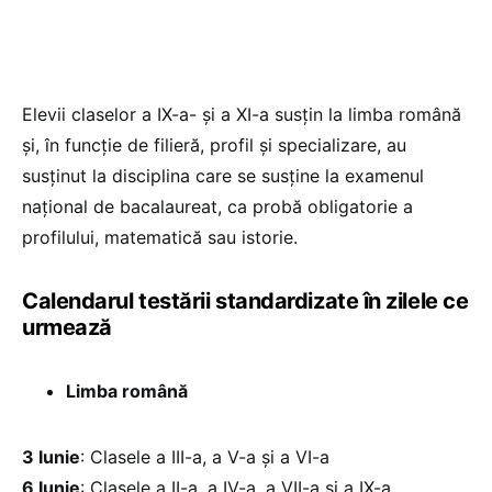
Elevii claselor a IX-a- și a XI-a susțin la limba română
și, în funcție de filieră, profil și specializare, au
susținut la disciplina care se susține la examenul
național de bacalaureat, ca probă obligatorie a
profilului, matematică sau istorie.
Calendarul testării standardizate în zilele ce
urmează
Limba română
3 Iunie
: Clasele a III-a, a V-a și a VI-a
6 Iunie
: Clasele a II-a, a IV-a, a VII-a și a IX-a