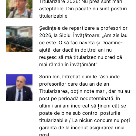
Titularizare 2026: Nu prea sunt mari
așteptările. Din păcate nu sunt posturi
titularizabile
Ședințele de repartizare a profesorilor
2026, la Sibiu. Învățătoare: „Am zis iau
ce este. O să fac naveta și Doamne-
ajută, dar dacă în doi,trei ani nu
reușesc să mă titularizez nu cred că
mai rămân în învățământ”
Sorin Ion, întrebat cum le răspunde
profesorilor care dau an de an
Titularizarea, obțin note mari, dar nu au
post pe perioadă nedeterminată: În
ultimii ani am încercat să ținem cât se
poate de bine sub control posturile
titularizabile / La niciun concurs nu poți
garanta de la început asigurarea unui
post