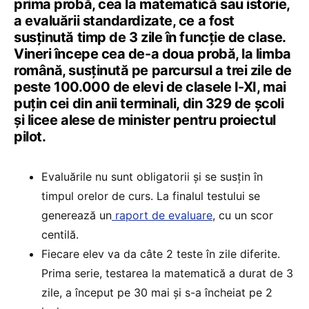
prima probă, cea la matematică sau istorie,
a evaluării standardizate, ce a fost
susținută timp de 3 zile în funcție de clase.
Vineri începe cea de-a doua probă, la limba
română, susținută pe parcursul a trei zile de
peste 100.000 de elevi de clasele I-XI, mai
puțin cei din anii terminali, din 329 de școli
și licee alese de minister pentru proiectul
pilot.
Evaluările nu sunt obligatorii și se susțin în
timpul orelor de curs. La finalul testului se
generează un
raport de evaluare
, cu un scor
centilă.
Fiecare elev va da câte 2 teste în zile diferite.
Prima serie, testarea la matematică a durat de 3
zile, a început pe 30 mai și s-a încheiat pe 2