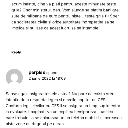
acum inainte, cine va plati pentru aceste minunate teste
grila? Onor ministerul, deh. Vom ajunge sa platim bani grei,
sute de milioane de euro pentru niste… teste grila (!) Sper
ca societatea civila si orice autoritate indreptatita sa se
implice si nu lase ca acest lucru sa se intample.
Reply
perplex
spune:
2 iunie 2022 la 18:09
Sanse egale asigura testele astea? Nu pare ca exista vreo
intentie de a respecta legea si nevoile copiilor cu CES.
Conform legii elevilor cu CES li se asigura un timp suplimentar
la evaluare. Imaginati-va un copil cu hemipareza spastica
care trebuie sa se chiorasca pe un telefon mobil si nimereasca
niste zone cu degetul pe ecran.