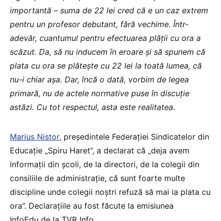
importantă – suma de 22 lei cred că e un caz extrem
pentru un profesor debutant, fără vechime. Într-
adevăr, cuantumul pentru efectuarea plății cu ora a
scăzut. Da, să nu inducem în eroare și să spunem că
plata cu ora se plătește cu 22 lei la toată lumea, că
nu-i chiar așa. Dar, încă o dată, vorbim de legea
primară, nu de actele normative puse în discuție
astăzi. Cu tot respectul, asta este realitatea.
Marius Nistor
, președintele Federației Sindicatelor din
Educație „Spiru Haret”, a declarat că „deja avem
informații din școli, de la directori, de la colegii din
consiliile de administrație, că sunt foarte multe
discipline unde colegii noștri refuză să mai ia plata cu
ora”. Declarațiile au fost făcute la emisiunea
InfoEdu de la TVR Info.