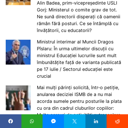
Alin Badea, prim-vicepreședinte USLI
Gorj: Ministerul o comite grav de tot.
Ne sună directorii disperați că oamenii
rămân fără posturi. Ce se întâmplă cu
învățătorii, cu educatorii?
Ministrul interimar al Muncii Dragos
Pîslaru: În urma ultimelor discuții cu
ministrul Educației lucrurile sunt mult
îmbunătățite față de varianta publicată
pe 17 iulie / Sectorul educației este
crucial
Mai mulți părinți solicită, într-o petiție,
anularea deciziei ISMB de a nu mai
acorda sumele pentru posturile la plata
cu ora din cadrul cluburilor copiilor:
Multe cercuri de activități extrașcolare
vor dispărea de la 1 septembrie, spun