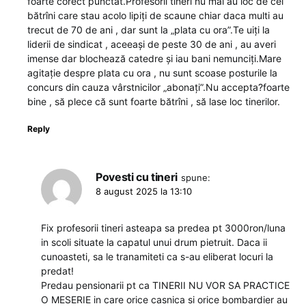
foarte corect punctat.Profesorii tineri nu mai au loc de cei
bătrîni care stau acolo lipiți de scaune chiar daca multi au
trecut de 70 de ani , dar sunt la „plata cu ora”.Te uiți la
liderii de sindicat , aceeași de peste 30 de ani , au averi
imense dar blochează catedre și iau bani nemunciți.Mare
agitație despre plata cu ora , nu sunt scoase posturile la
concurs din cauza vârstnicilor „abonați”.Nu accepta?foarte
bine , să plece că sunt foarte bătrîni , să lase loc tinerilor.
Reply
Povesti cu tineri
spune:
8 august 2025 la 13:10
Fix profesorii tineri asteapa sa predea pt 3000ron/luna
in scoli situate la capatul unui drum pietruit. Daca ii
cunoasteti, sa le tranamiteti ca s-au eliberat locuri la
predat!
Predau pensionarii pt ca TINERII NU VOR SA PRACTICE
O MESERIE in care orice casnica si orice bombardier au