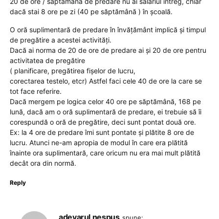
20 de ore / săptămână de predare nu ai salariul întreg, chiar
dacă stai 8 ore pe zi (40 pe săptămână ) în școală.
O oră suplimentară de predare în învățământ implică și timpul
de pregătire a acestei activități.
Dacă ai norma de 20 de ore de predare ai și 20 de ore pentru
activitatea de pregătire
( planificare, pregătirea fișelor de lucru,
corectarea testelo, etcr) Astfel faci cele 40 de ore la care se
tot face referire.
Dacă mergem pe logica celor 40 ore pe săptămână, 168 pe
lună, dacă am o oră suplimentară de predare, ei trebuie să îi
corespundă o oră de pregătire, deci sunt pontat două ore.
Ex: la 4 ore de predare îmi sunt pontate și plătite 8 ore de
lucru. Atunci ne-am apropia de modul în care era plătită
înainte ora suplimentară, care oricum nu era mai mult plătită
decât ora din normă.
Reply
adevarul nespus
spune: