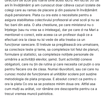
directorii de scoli știu foarte bine acest lucru. Am lucrat 50 de
ani în învățământ și am cunoscut doar câteva cazuri izolate de
colegi care au ramas de placere și din pasiune în învățământ
după pensionare. Plata cu ora este o necesitate pentru a
asigura stabilitatea colectivului profesoral al unei scoli și nu se
fac bani din asta. O alta chestiune, pe care ministerul nu o
înțelege (sau nu vrea sa o inteleaga), dar pe care d-na Mari a
mentionat-o corect, este aceea ca un profesor după ce a
efectuat ora la clasa nu isi vede de alta treaba ca un
funcționar oarecare. El trebuie sa pregătească ora urmatoare,
sa corecteze teste și teme, sa completeze tot felul de planuri,
formulare și statistici, sa completeze notițele personale de
urmărire a activității elevilor, șamd. Sunt activități conexe
obligatorii, care nu țin de rutina și care necesita cel puțin o ora
pentru fiecare ora de clasa. Numai răuvoitorii, sau cei care nu
cunosc modul de funcționare al unităților scolare pot susține
metodologia de plata propusa. E absolut corect ca pentru o
ora la plata Co ora sa se posteze minim doua ore. Altfel asa
cum mulți au arătat, vor rămâne ore descoperite pentru ca a
trecut vremea muncii patriotice.