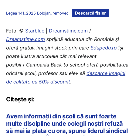
Descarcă fișier
Legea 141_2025 Bolojan_removed
Foto: ©
Starblue
|
Dreamstime.com
/
Dreamstime.com
sprijină educaţia din România şi
oferă gratuit imagini stock prin care
Edupedu.ro
îşi
poate ilustra articolele cât mai relevant
posibil
/
Campania Back to school oferă posibilitatea
oricărei școli, profesor sau elev să
descarce imagini
de calitate cu 50% discount
.
Citește și:
Avem informații din școli că sunt foarte
multe discipline unde colegii noștri refuză
să mai ia plata cu ora, spune liderul sindical