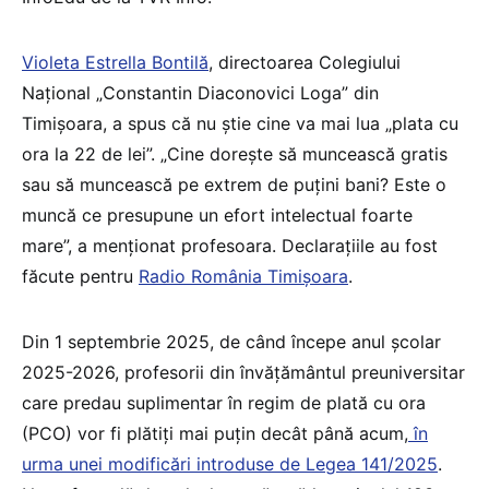
Violeta Estrella Bontilă
, directoarea Colegiului
Național „Constantin Diaconovici Loga” din
Timișoara, a spus că nu știe cine va mai lua „plata cu
ora la 22 de lei”. „Cine dorește să muncească gratis
sau să muncească pe extrem de puțini bani? Este o
muncă ce presupune un efort intelectual foarte
mare”, a menționat profesoara. Declarațiile au fost
făcute pentru
Radio România Timișoara
.
Din 1 septembrie 2025, de când începe anul școlar
2025-2026, profesorii din învățământul preuniversitar
care predau suplimentar în regim de plată cu ora
(PCO) vor fi plătiți mai puțin decât până acum,
în
urma unei modificări introduse de Legea 141/2025
.