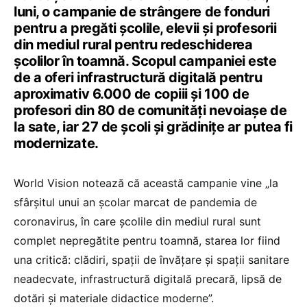
luni, o campanie de strângere de fonduri
pentru a pregăti şcolile, elevii şi profesorii
din mediul rural pentru redeschiderea
şcolilor în toamnă. Scopul campaniei este
de a oferi infrastructură digitală pentru
aproximativ 6.000 de copiii şi 100 de
profesori din 80 de comunităţi nevoiaşe de
la sate, iar 27 de şcoli şi grădiniţe ar putea fi
modernizate.
World Vision notează că această campanie vine „la
sfârşitul unui an şcolar marcat de pandemia de
coronavirus, în care şcolile din mediul rural sunt
complet nepregătite pentru toamnă, starea lor fiind
una critică: clădiri, spații de învățare și spații sanitare
neadecvate, infrastructură digitală precară, lipsă de
dotări şi materiale didactice moderne”.