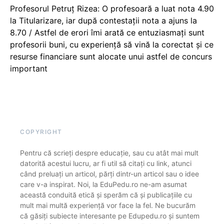
Profesorul Petruț Rizea: O profesoară a luat nota 4.90
la Titularizare, iar după contestații nota a ajuns la
8.70 / Astfel de erori îmi arată ce entuziasmați sunt
profesorii buni, cu experiență să vină la corectat și ce
resurse financiare sunt alocate unui astfel de concurs
important
COPYRIGHT
Pentru că scrieți despre educație, sau cu atât mai mult
datorită acestui lucru, ar fi util să citați cu link, atunci
când preluați un articol, părți dintr-un articol sau o idee
care v-a inspirat. Noi, la EduPedu.ro ne-am asumat
această conduită etică și sperăm că și publicațiile cu
mult mai multă experiență vor face la fel. Ne bucurăm
că găsiți subiecte interesante pe Edupedu.ro și suntem