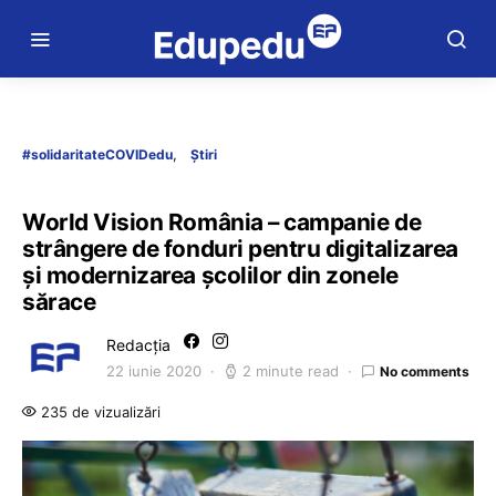
#solidaritateCOVIDedu
Știri
World Vision România – campanie de
strângere de fonduri pentru digitalizarea
şi modernizarea şcolilor din zonele
sărace
Redacția
22 iunie 2020
2 minute read
No comments
235 de vizualizări