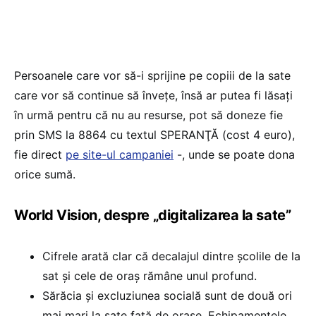
Persoanele care vor să-i sprijine pe copiii de la sate
care vor să continue să înveţe, însă ar putea fi lăsaţi
în urmă pentru că nu au resurse, pot să doneze fie
prin SMS la 8864 cu textul SPERANŢĂ (cost 4 euro),
fie direct
pe site-ul campaniei
-, unde se poate dona
orice sumă.
World Vision, despre „digitalizarea la sate”
Cifrele arată clar că decalajul dintre școlile de la
sat și cele de oraș rămâne unul profund.
Sărăcia și excluziunea socială sunt de două ori
mai mari la sate față de orașe. Echipamentele