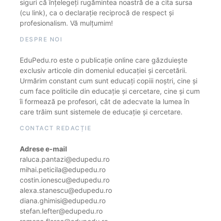
siguri că înțelegeți rugămintea noastră de a cita sursa
(cu link), ca o declarație reciprocă de respect și
profesionalism. Vă mulțumim!
DESPRE NOI
EduPedu.ro este o publicație online care găzduiește
exclusiv articole din domeniul educației și cercetării.
Urmărim constant cum sunt educați copiii noștri, cine și
cum face politicile din educație și cercetare, cine și cum
îi formează pe profesori, cât de adecvate la lumea în
care trăim sunt sistemele de educație și cercetare.
CONTACT REDACȚIE
Adrese e-mail
raluca.pantazi@edupedu.ro
mihai.peticila@edupedu.ro
costin.ionescu@edupedu.ro
alexa.stanescu@edupedu.ro
diana.ghimisi@edupedu.ro
stefan.lefter@edupedu.ro