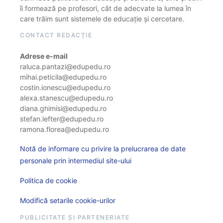
îi formează pe profesori, cât de adecvate la lumea în
care trăim sunt sistemele de educație și cercetare.
CONTACT REDACȚIE
Adrese e-mail
raluca.pantazi@edupedu.ro
mihai.peticila@edupedu.ro
costin.ionescu@edupedu.ro
alexa.stanescu@edupedu.ro
diana.ghimisi@edupedu.ro
stefan.lefter@edupedu.ro
ramona.florea@edupedu.ro
Notă de informare cu privire la prelucrarea de date
personale prin intermediul site-ului
Politica de cookie
Modifică setarile cookie-urilor
PUBLICITATE ȘI PARTENERIATE