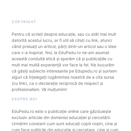
COPYRIGHT
Pentru că scrieți despre educație, sau cu atât mai mult
datorită acestui lucru, ar fi util să citați cu link, atunci
când preluați un articol, părți dintr-un articol sau o idee
care v-a inspirat. Noi, la EduPedu.ro ne-am asumat
această conduită etică și sperăm că și publicațiile cu
mult mai multă experiență vor face la fel. Ne bucurăm
că găsiți subiecte interesante pe Edupedu.ro și suntem
siguri că înțelegeți rugămintea noastră de a cita sursa
(cu link), ca o declarație reciprocă de respect și
profesionalism. Vă mulțumim!
DESPRE NOI
EduPedu.ro este o publicație online care găzduiește
exclusiv articole din domeniul educației și cercetării.
Urmărim constant cum sunt educați copiii noștri, cine și
cum face politicile din educație și cercetare, cine și cum