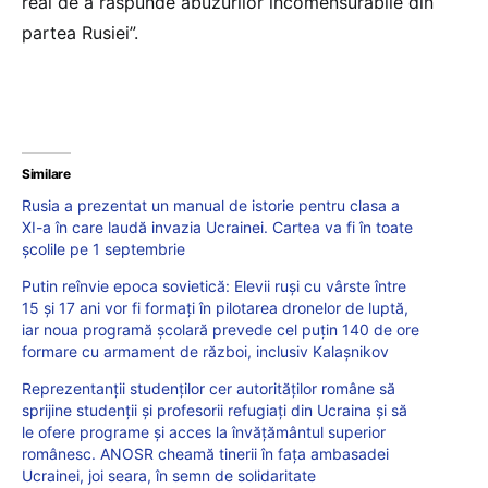
real de a răspunde abuzurilor incomensurabile din
partea Rusiei”.
Similare
Rusia a prezentat un manual de istorie pentru clasa a
XI-a în care laudă invazia Ucrainei. Cartea va fi în toate
școlile pe 1 septembrie
Putin reînvie epoca sovietică: Elevii ruşi cu vârste între
15 şi 17 ani vor fi formaţi în pilotarea dronelor de luptă,
iar noua programă școlară prevede cel puţin 140 de ore
formare cu armament de război, inclusiv Kalaşnikov
Reprezentanții studenților cer autorităților române să
sprijine studenții și profesorii refugiați din Ucraina și să
le ofere programe și acces la învățământul superior
românesc. ANOSR cheamă tinerii în fața ambasadei
Ucrainei, joi seara, în semn de solidaritate