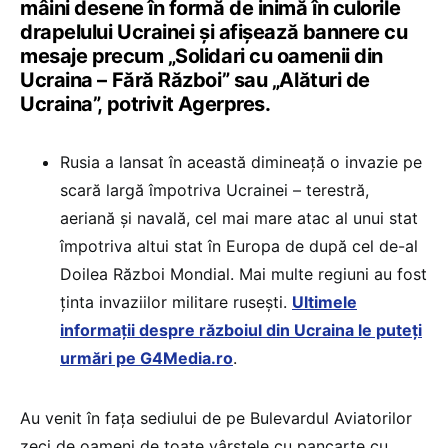
mâini desene în formă de inimă în culorile
drapelului Ucrainei şi afişează bannere cu
mesaje precum „Solidari cu oamenii din
Ucraina – Fără Război” sau „Alături de
Ucraina”, potrivit Agerpres.
Rusia a lansat în această dimineață o invazie pe
scară largă împotriva Ucrainei – terestră,
aeriană şi navală, cel mai mare atac al unui stat
împotriva altui stat în Europa de după cel de-al
Doilea Război Mondial. Mai multe regiuni au fost
ținta invaziilor militare rusești.
Ultimele
informații despre războiul din Ucraina le puteți
urmări pe G4Media.ro
.
Au venit în fața sediului de pe Bulevardul Aviatorilor
zeci de oameni de toate vârstele cu pancarte cu