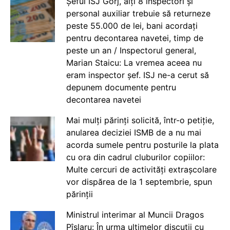
Șeful ISJ Gorj, alți 8 inspectori și
personal auxiliar trebuie să returneze
peste 55.000 de lei, bani acordați
pentru decontarea navetei, timp de
peste un an / Inspectorul general,
Marian Staicu: La vremea aceea nu
eram inspector șef. ISJ ne-a cerut să
depunem documente pentru
decontarea navetei
Mai mulți părinți solicită, într-o petiție,
anularea deciziei ISMB de a nu mai
acorda sumele pentru posturile la plata
cu ora din cadrul cluburilor copiilor:
Multe cercuri de activități extrașcolare
vor dispărea de la 1 septembrie, spun
părinții
Ministrul interimar al Muncii Dragos
Pîslaru: În urma ultimelor discuții cu