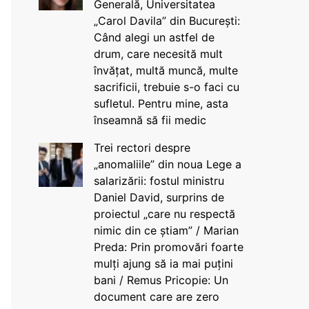
Generală, Universitatea
„Carol Davila” din București:
Când alegi un astfel de
drum, care necesită mult
învățat, multă muncă, multe
sacrificii, trebuie s-o faci cu
sufletul. Pentru mine, asta
înseamnă să fii medic
Trei rectori despre
„anomaliile” din noua Lege a
salarizării: fostul ministru
Daniel David, surprins de
proiectul „care nu respectă
nimic din ce știam” / Marian
Preda: Prin promovări foarte
mulți ajung să ia mai puțini
bani / Remus Pricopie: Un
document care are zero