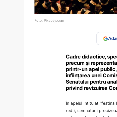
Foto: Pixabay.com
Adau
Cadre didactice, speci
precum și reprezentanț
printr-un apel public,
înfiinţarea unei Comi
Senatului pentru anal
privind revizuirea Con
În apelul intitulat ”festina
red.), semnatarii precizea