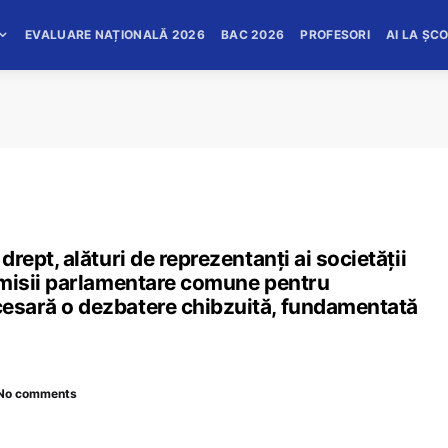
EVALUARE NAȚIONALĂ 2026
BAC 2026
PROFESORI
AI LA ȘC
 drept, alături de reprezentanți ai societății
 comisii parlamentare comune pentru
ecesară o dezbatere chibzuită, fundamentată
No comments