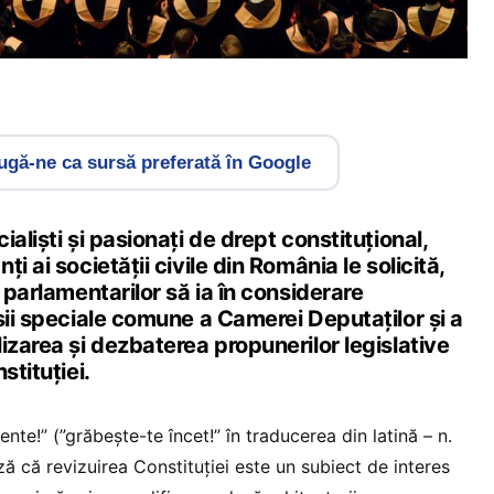
gă-ne ca sursă preferată în Google
aliști și pasionați de drept constituțional,
i ai societății civile din România le solicită,
 parlamentarilor să ia în considerare
sii speciale comune a Camerei Deputaţilor și a
izarea și dezbaterea propunerilor legislative
stituţiei.
 lente!” (”grăbește-te încet!” în traducerea din latină – n.
ză că revizuirea Constituției este un subiect de interes