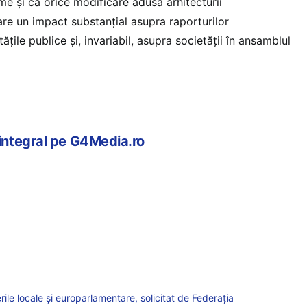
me și că orice modificare adusă arhitecturii
 are un impact substanțial asupra raporturilor
tățile publice și, invariabil, asupra societății în ansamblul
 integral pe G4Media.ro
rile locale și europarlamentare, solicitat de Federația