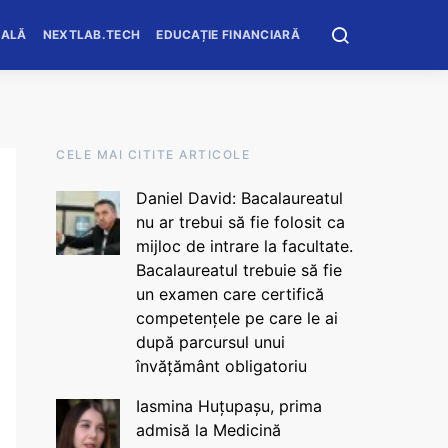
OALĂ
NEXTLAB.TECH
EDUCAȚIE FINANCIARĂ
CELE MAI CITITE ARTICOLE
Daniel David: Bacalaureatul
nu ar trebui să fie folosit ca
mijloc de intrare la facultate.
Bacalaureatul trebuie să fie
un examen care certifică
competențele pe care le ai
după parcursul unui
învățământ obligatoriu
Iasmina Huțupașu, prima
admisă la Medicină