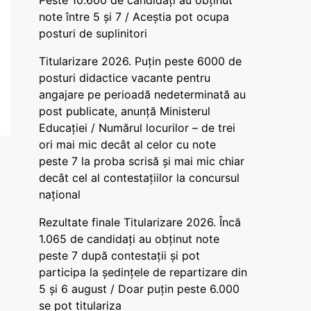
Peste 10.600 de candidați au obținut
note între 5 și 7 / Aceștia pot ocupa
posturi de suplinitori
Titularizare 2026. Puțin peste 6000 de
posturi didactice vacante pentru
angajare pe perioadă nedeterminată au
post publicate, anunță Ministerul
Educației / Numărul locurilor – de trei
ori mai mic decât al celor cu note
peste 7 la proba scrisă și mai mic chiar
decât cel al contestațiilor la concursul
național
Rezultate finale Titularizare 2026. Încă
1.065 de candidați au obținut note
peste 7 după contestații și pot
participa la ședințele de repartizare din
5 și 6 august / Doar puțin peste 6.000
se pot titulariza