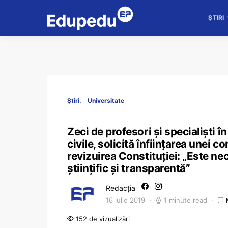
ȘTIRI
Știri
Universitate
Zeci de profesori și specialiști în
civile, solicită înființarea unei
revizuirea Constituției: „Este n
științific și transparentă”
Redacția
16 iulie 2019
1 minute read
152 de vizualizări