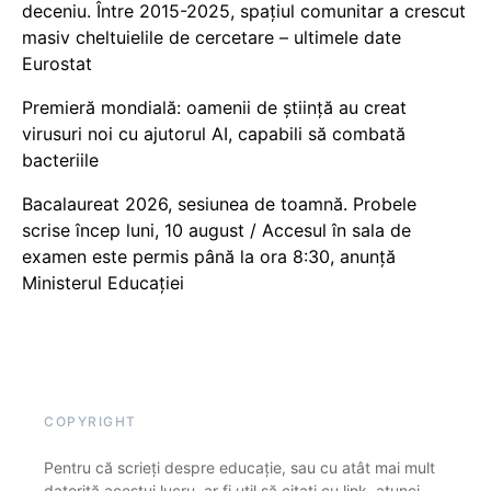
deceniu. Între 2015-2025, spațiul comunitar a crescut
masiv cheltuielile de cercetare – ultimele date
Eurostat
Premieră mondială: oamenii de știință au creat
virusuri noi cu ajutorul AI, capabili să combată
bacteriile
Bacalaureat 2026, sesiunea de toamnă. Probele
scrise încep luni, 10 august / Accesul în sala de
examen este permis până la ora 8:30, anunță
Ministerul Educației
COPYRIGHT
Pentru că scrieți despre educație, sau cu atât mai mult
datorită acestui lucru, ar fi util să citați cu link, atunci