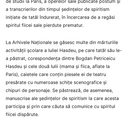
de studii la Paris, a operelor sale publicate postum și
a transcrierilor din timpul ședințelor de spiritism
inițiate de tatăl îndurerat, în încercarea de a regăsi
spiritul fiicei sale pierdute prematur.
La Arhivele Naționale se găsesc multe din mărturiile
activității școlare a Iuliei Hasdeu, pe care tatăl său le-
a păstrat, corespondența dintre Bogdan Petriceicu
Hasdeu și cele două Iulii (mama și fiica, aflate la
Paris), caietele care conțin piesele ei de teatru
presărate cu numeroase schițe scenografice și
chipuri de personaje. Se păstrează, de asemenea,
manuscrise ale ședințelor de spiritism la care acesta
participa și prin care căuta să comunice cu spiritul
fiicei dispărute.