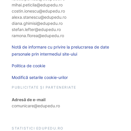
mihai.peticila@edupedu.ro
costin.ionescu@edupedu.ro
alexa.stanescu@edupedu.ro
diana.ghimisi@edupedu.ro
stefan.lefter@edupedu.ro
ramona.florea@edupedu.ro
Notă de informare cu privire la prelucrarea de date
personale prin intermediul site-ului
Politica de cookie
Modifică setarile cookie-urilor
PUBLICITATE ȘI PARTENERIATE
Adresă de e-mail
comunicare@edupedu.ro
STATISTICI EDUPEDU.RO