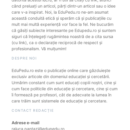
când preluați un articol, părți dintr-un articol sau o idee
care v-a inspirat. Noi, la EduPedu.ro ne-am asumat
această conduită etică și sperăm că și publicațiile cu
mult mai multă experiență vor face la fel. Ne bucurăm
că găsiți subiecte interesante pe Edupedu.ro și suntem
siguri că înțelegeți rugămintea noastră de a cita sursa
(cu link), ca o declarație reciprocă de respect și
profesionalism. Vă mulțumim!
DESPRE NOI
EduPedu.ro este o publicație online care găzduiește
exclusiv articole din domeniul educației și cercetării.
Urmărim constant cum sunt educați copiii noștri, cine și
cum face politicile din educație și cercetare, cine și cum
îi formează pe profesori, cât de adecvate la lumea în
care trăim sunt sistemele de educație și cercetare.
CONTACT REDACȚIE
Adrese e-mail
raluca.pantazi@edupedu.ro