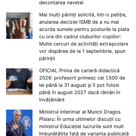
decontarea navetei
Mai mulți părinți solicită, într-o petiție,
anularea deciziei ISMB de a nu mai
acorda sumele pentru posturile la plata
cu ora din cadrul cluburilor copiilor:
Multe cercuri de activități extrașcolare
vor dispărea de la 1 septembrie, spun
părinții
OFICIAL Prima de carieră didactică
2026: profesorii primesc cei 1.500 de
lei până la 31 august și îi pot folosi
până în august 2027 dacă rămân în
învățământ
Ministrul interimar al Muncii Dragos
Pîslaru: În urma ultimelor discuții cu
ministrul Educației lucrurile sunt mult
îmbunătățite față de varianta publicată