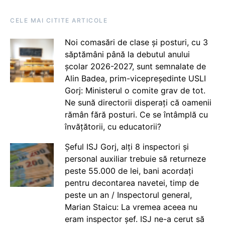
CELE MAI CITITE ARTICOLE
Noi comasări de clase și posturi, cu 3
săptămâni până la debutul anului
școlar 2026-2027, sunt semnalate de
Alin Badea, prim-vicepreședinte USLI
Gorj: Ministerul o comite grav de tot.
Ne sună directorii disperați că oamenii
rămân fără posturi. Ce se întâmplă cu
învățătorii, cu educatorii?
Șeful ISJ Gorj, alți 8 inspectori și
personal auxiliar trebuie să returneze
peste 55.000 de lei, bani acordați
pentru decontarea navetei, timp de
peste un an / Inspectorul general,
Marian Staicu: La vremea aceea nu
eram inspector șef. ISJ ne-a cerut să