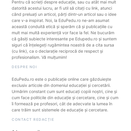
Pentru că scrieți despre educație, sau cu atât mai mult
datorită acestui lucru, ar fi util să citați cu link, atunci
când preluați un articol, părți dintr-un articol sau o idee
care v-a inspirat. Noi, la EduPedu.ro ne-am asumat
această conduită etică și sperăm că și publicațiile cu
mult mai multă experiență vor face la fel. Ne bucurăm
că găsiți subiecte interesante pe Edupedu.ro și suntem
siguri că înțelegeți rugămintea noastră de a cita sursa
(cu link), ca o declarație reciprocă de respect și
profesionalism. Vă mulțumim!
DESPRE NOI
EduPedu.ro este o publicație online care găzduiește
exclusiv articole din domeniul educației și cercetării.
Urmărim constant cum sunt educați copiii noștri, cine și
cum face politicile din educație și cercetare, cine și cum
îi formează pe profesori, cât de adecvate la lumea în
care trăim sunt sistemele de educație și cercetare.
CONTACT REDACȚIE