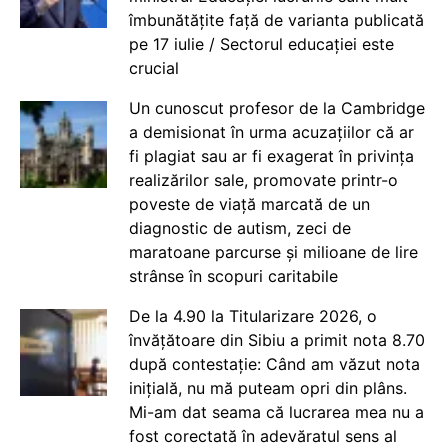
îmbunătățite față de varianta publicată
pe 17 iulie / Sectorul educației este
crucial
Un cunoscut profesor de la Cambridge
a demisionat în urma acuzațiilor că ar
fi plagiat sau ar fi exagerat în privința
realizărilor sale, promovate printr-o
poveste de viață marcată de un
diagnostic de autism, zeci de
maratoane parcurse și milioane de lire
strânse în scopuri caritabile
De la 4.90 la Titularizare 2026, o
învățătoare din Sibiu a primit nota 8.70
după contestație: Când am văzut nota
inițială, nu mă puteam opri din plâns.
Mi-am dat seama că lucrarea mea nu a
fost corectată în adevăratul sens al