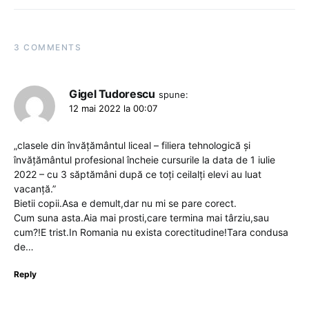
3 COMMENTS
Gigel Tudorescu
spune:
12 mai 2022 la 00:07
„clasele din învățământul liceal – filiera tehnologică și
învățământul profesional încheie cursurile la data de 1 iulie
2022 – cu 3 săptămâni după ce toți ceilalți elevi au luat
vacanță.”
Bietii copii.Asa e demult,dar nu mi se pare corect.
Cum suna asta.Aia mai prosti,care termina mai târziu,sau
cum?!E trist.In Romania nu exista corectitudine!Tara condusa
de…
Reply