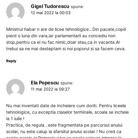
Gigel Tudorescu
spune:
12 mai 2022 la 00:03
Ministrul habar n are de licee tehnologice…Din pacate,copiii
pierd o luna din vara,iar parlamentarii au concediu non
stop,pentru ca ei nu fac nimic,doar stau,ca in vacanta.Ar
trebui sa ne mai desteptam si noi poporul si sa facem ceva.
Reply
Ela Popescu
spune:
11 mai 2022 la 09:27
Nu mai inventati date de incheiere cum doriti. Pentru liceele
tehnologice, cu exceptia claselor terminale, scoala se incheie
la 1 iulie !
Practica, de regula , este fragmentata pe parcursul anului
scolar, nu este calup la sfarsitul anului scolar ! Nu cred ca
exista scoala in Romania care sa poata asigura intrarea in