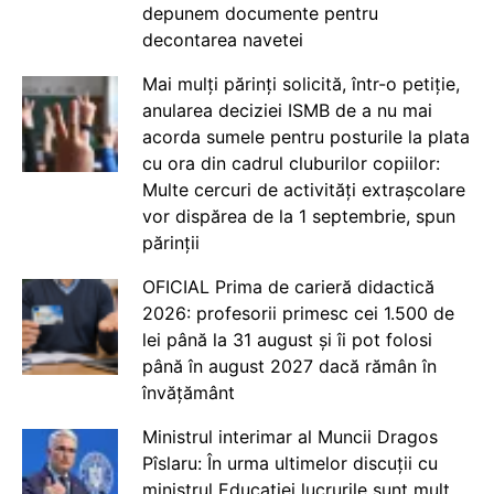
depunem documente pentru
decontarea navetei
Mai mulți părinți solicită, într-o petiție,
anularea deciziei ISMB de a nu mai
acorda sumele pentru posturile la plata
cu ora din cadrul cluburilor copiilor:
Multe cercuri de activități extrașcolare
vor dispărea de la 1 septembrie, spun
părinții
OFICIAL Prima de carieră didactică
2026: profesorii primesc cei 1.500 de
lei până la 31 august și îi pot folosi
până în august 2027 dacă rămân în
învățământ
Ministrul interimar al Muncii Dragos
Pîslaru: În urma ultimelor discuții cu
ministrul Educației lucrurile sunt mult