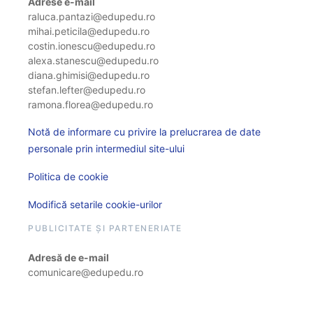
Adrese e-mail
raluca.pantazi@edupedu.ro
mihai.peticila@edupedu.ro
costin.ionescu@edupedu.ro
alexa.stanescu@edupedu.ro
diana.ghimisi@edupedu.ro
stefan.lefter@edupedu.ro
ramona.florea@edupedu.ro
Notă de informare cu privire la prelucrarea de date
personale prin intermediul site-ului
Politica de cookie
Modifică setarile cookie-urilor
PUBLICITATE ȘI PARTENERIATE
Adresă de e-mail
comunicare@edupedu.ro