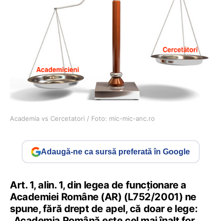
Academia vs Cercetatori / Foto: mic-mic-anc.ro
Adaugă-ne ca sursă preferată în Google
Art. 1, alin. 1, din legea de funcționare a
Academiei Române (AR) (L752/2001) ne
spune, fără drept de apel, că doar e lege:
„Academia Română este cel mai înalt for