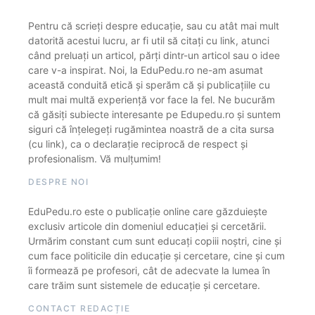
Pentru că scrieți despre educație, sau cu atât mai mult
datorită acestui lucru, ar fi util să citați cu link, atunci
când preluați un articol, părți dintr-un articol sau o idee
care v-a inspirat. Noi, la EduPedu.ro ne-am asumat
această conduită etică și sperăm că și publicațiile cu
mult mai multă experiență vor face la fel. Ne bucurăm
că găsiți subiecte interesante pe Edupedu.ro și suntem
siguri că înțelegeți rugămintea noastră de a cita sursa
(cu link), ca o declarație reciprocă de respect și
profesionalism. Vă mulțumim!
DESPRE NOI
EduPedu.ro este o publicație online care găzduiește
exclusiv articole din domeniul educației și cercetării.
Urmărim constant cum sunt educați copiii noștri, cine și
cum face politicile din educație și cercetare, cine și cum
îi formează pe profesori, cât de adecvate la lumea în
care trăim sunt sistemele de educație și cercetare.
CONTACT REDACȚIE