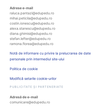
Adrese e-mail
raluca.pantazi@edupedu.ro
mihai.peticila@edupedu.ro
costin.ionescu@edupedu.ro
alexa.stanescu@edupedu.ro
diana.ghimisi@edupedu.ro
stefan.lefter@edupedu.ro
ramona.florea@edupedu.ro
Notă de informare cu privire la prelucrarea de date
personale prin intermediul site-ului
Politica de cookie
Modifică setarile cookie-urilor
PUBLICITATE ȘI PARTENERIATE
Adresă de e-mail
comunicare@edupedu.ro