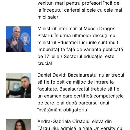
venituri mari pentru profesori încă de
la începutul carierei și cele cu cele mai
mici salarii
Ministrul interimar al Muncii Dragos
Pîslaru: În urma ultimelor discuții cu
ministrul Educației lucrurile sunt mult
îmbunătățite față de varianta publicată
pe 17 iulie / Sectorul educației este
crucial
Daniel David: Bacalaureatul nu ar trebui
să fie folosit ca mijloc de intrare la
facultate. Bacalaureatul trebuie să fie
un examen care certifică competențele
pe care le ai după parcursul unui
învățământ obligatoriu
Andra-Gabriela Cîrstoiu, elevă din
Târgu Jiu, admisă la Yale University cu