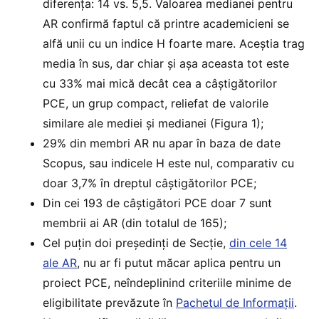
diferența: 14 vs. 5,5. Valoarea medianei pentru
AR confirmă faptul că printre academicieni se
alfă unii cu un indice H foarte mare. Aceștia trag
media în sus, dar chiar și așa aceasta tot este
cu 33% mai mică decât cea a câștigătorilor
PCE, un grup compact, reliefat de valorile
similare ale mediei și medianei (Figura 1);
29% din membri AR nu apar în baza de date
Scopus, sau indicele H este nul, comparativ cu
doar 3,7% în dreptul câștigătorilor PCE;
Din cei 193 de câștigători PCE doar 7 sunt
membrii ai AR (din totalul de 165);
Cel puțin doi președinți de Secție,
din cele 14
ale AR
, nu ar fi putut măcar aplica pentru un
proiect PCE, neîndeplinind criteriile minime de
eligibilitate prevăzute în
Pachetul de Informații
.