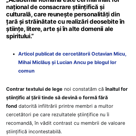
național de consacrare științifică și
culturală, care reunește personalități din
țară și străinătate cu realizări deosebite în
științe, litere, arte și în alte domenii ale
spiritului.”
Articol publicat de cercetătorii Octavian Micu,
Mihai Miclăuș și Lucian Ancu pe blogul lor
comun
Contrar textului de lege
noi constatăm că
înaltul for
științific al țării tinde să devină o formă fără
fond
datorită infiltrării printre membri a multor
cercetători pe care rezultatele științifice nu îi
recomandă, în vădit contrast cu membrii de valoare
științifică incontestabilă.