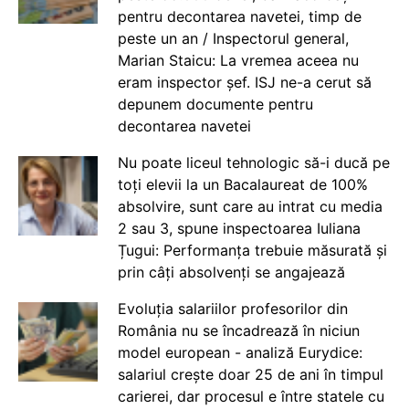
pentru decontarea navetei, timp de
peste un an / Inspectorul general,
Marian Staicu: La vremea aceea nu
eram inspector șef. ISJ ne-a cerut să
depunem documente pentru
decontarea navetei
Nu poate liceul tehnologic să-i ducă pe
toți elevii la un Bacalaureat de 100%
absolvire, sunt care au intrat cu media
2 sau 3, spune inspectoarea Iuliana
Țugui: Performanța trebuie măsurată și
prin câți absolvenți se angajează
Evoluția salariilor profesorilor din
România nu se încadrează în niciun
model european - analiză Eurydice:
salariul crește doar 25 de ani în timpul
carierei, dar procesul e între statele cu