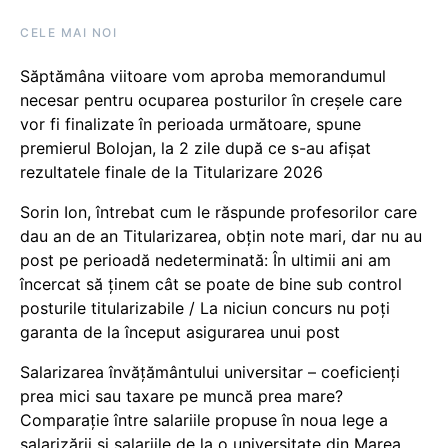
CELE MAI NOI
Săptămâna viitoare vom aproba memorandumul
necesar pentru ocuparea posturilor în creșele care
vor fi finalizate în perioada următoare, spune
premierul Bolojan, la 2 zile după ce s-au afișat
rezultatele finale de la Titularizare 2026
Sorin Ion, întrebat cum le răspunde profesorilor care
dau an de an Titularizarea, obțin note mari, dar nu au
post pe perioadă nedeterminată: În ultimii ani am
încercat să ținem cât se poate de bine sub control
posturile titularizabile / La niciun concurs nu poți
garanta de la început asigurarea unui post
Salarizarea învățământului universitar – coeficienți
prea mici sau taxare pe muncă prea mare?
Comparație între salariile propuse în noua lege a
salarizării și salariile de la o universitate din Marea