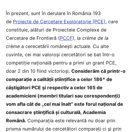
În prezent, sunt în derulare în România 193
de
Proiecte de Cercetare Exploratorie (PCE)
, care
constituie, alături de Proiectele Complexe de
Cercetare de Frontieră (
PCCF
),
la crème de la
crème
a cerecetării românești actuale. Cu alte
cuvinte, cei mai valoroși cercetători se bat într-o
competiție națională pentru a primi un grant PCE,
doar 2 din 10 fiind victorioși.
Considerăm că printr-o
comparație a calității științifice a celor 186* de
câștigători PCE și respectiv a celor 165 de
academicieni (membri titulari sau corespondenți)
vom afla
cât de „cel mai înalt” este forul național de
consacrare științifică și culturală, Academia
Română.
Comparația este relevantă nu doar prin
prisma numărului de cercetători comparați ci și prin