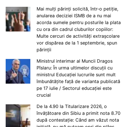
Mai mulți părinți solicită, într-o petiție,
anularea deciziei ISMB de a nu mai
acorda sumele pentru posturile la plata
cu ora din cadrul cluburilor copiilor:
Multe cercuri de activități extrașcolare
vor dispărea de la 1 septembrie, spun
părinții
Ministrul interimar al Muncii Dragos
Pîslaru: În urma ultimelor discuții cu
ministrul Educației lucrurile sunt mult
îmbunătățite față de varianta publicată
pe 17 iulie / Sectorul educației este
crucial
De la 4.90 la Titularizare 2026, o
învățătoare din Sibiu a primit nota 8.70
după contestație: Când am văzut nota
inițială, nu mă puteam opri din plâns.