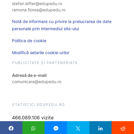
stefan.lefter@edupedu.ro
ramona.florea@edupedu.ro
Notă de informare cu privire la prelucrarea de date
personale prin intermediul site-ului
Politica de cookie
Modifică setarile cookie-urilor
PUBLICITATE ȘI PARTENERIATE
Adresă de e-mail
comunicare@edupedu.ro
STATISTICI EDUPEDU.RO
466.089.106 vizite