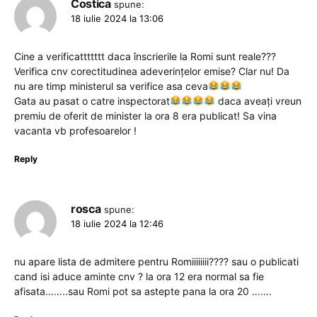
Costica
spune:
18 iulie 2024 la 13:06
Cine a verificattttttt daca înscrierile la Romi sunt reale???
Verifica cnv corectitudinea adeverințelor emise? Clar nu! Da
nu are timp ministerul sa verifice asa ceva
Gata au pasat o catre inspectorat
daca aveați vreun
premiu de oferit de minister la ora 8 era publicat! Sa vina
vacanta vb profesoarelor !
Reply
rosca
spune:
18 iulie 2024 la 12:46
nu apare lista de admitere pentru Romiiiiiiii???? sau o publicati
cand isi aduce aminte cnv ? la ora 12 era normal sa fie
afisata……..sau Romi pot sa astepte pana la ora 20 …….