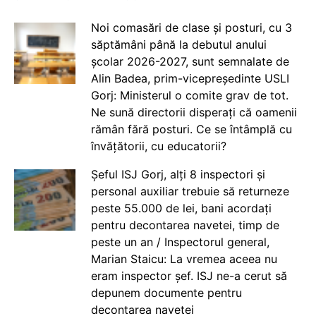
Noi comasări de clase și posturi, cu 3
săptămâni până la debutul anului
școlar 2026-2027, sunt semnalate de
Alin Badea, prim-vicepreședinte USLI
Gorj: Ministerul o comite grav de tot.
Ne sună directorii disperați că oamenii
rămân fără posturi. Ce se întâmplă cu
învățătorii, cu educatorii?
Șeful ISJ Gorj, alți 8 inspectori și
personal auxiliar trebuie să returneze
peste 55.000 de lei, bani acordați
pentru decontarea navetei, timp de
peste un an / Inspectorul general,
Marian Staicu: La vremea aceea nu
eram inspector șef. ISJ ne-a cerut să
depunem documente pentru
decontarea navetei