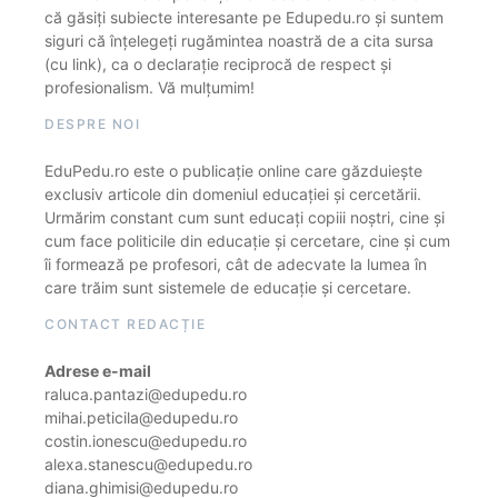
că găsiți subiecte interesante pe Edupedu.ro și suntem
siguri că înțelegeți rugămintea noastră de a cita sursa
(cu link), ca o declarație reciprocă de respect și
profesionalism. Vă mulțumim!
DESPRE NOI
EduPedu.ro este o publicație online care găzduiește
exclusiv articole din domeniul educației și cercetării.
Urmărim constant cum sunt educați copiii noștri, cine și
cum face politicile din educație și cercetare, cine și cum
îi formează pe profesori, cât de adecvate la lumea în
care trăim sunt sistemele de educație și cercetare.
CONTACT REDACȚIE
Adrese e-mail
raluca.pantazi@edupedu.ro
mihai.peticila@edupedu.ro
costin.ionescu@edupedu.ro
alexa.stanescu@edupedu.ro
diana.ghimisi@edupedu.ro