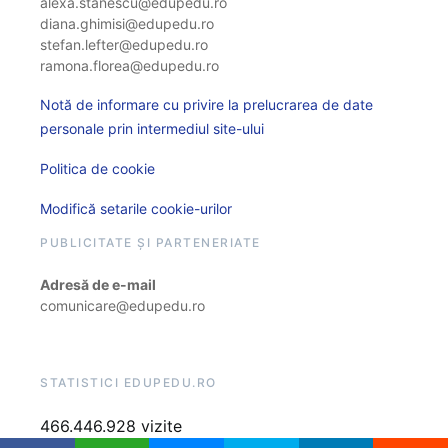
alexa.stanescu@edupedu.ro
diana.ghimisi@edupedu.ro
stefan.lefter@edupedu.ro
ramona.florea@edupedu.ro
Notă de informare cu privire la prelucrarea de date
personale prin intermediul site-ului
Politica de cookie
Modifică setarile cookie-urilor
PUBLICITATE ȘI PARTENERIATE
Adresă de e-mail
comunicare@edupedu.ro
STATISTICI EDUPEDU.RO
466.446.928 vizite