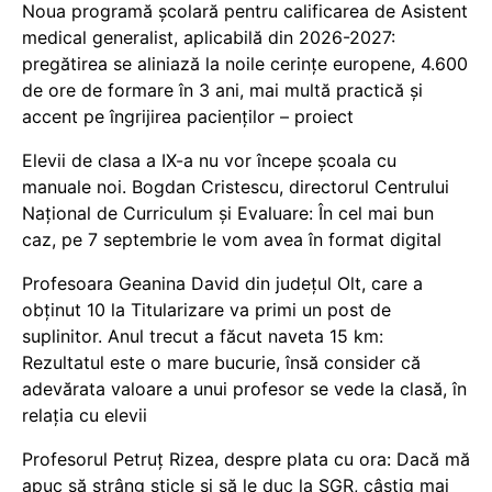
Noua programă școlară pentru calificarea de Asistent
medical generalist, aplicabilă din 2026-2027:
pregătirea se aliniază la noile cerințe europene, 4.600
de ore de formare în 3 ani, mai multă practică și
accent pe îngrijirea pacienților – proiect
Elevii de clasa a IX-a nu vor începe școala cu
manuale noi. Bogdan Cristescu, directorul Centrului
Național de Curriculum și Evaluare: În cel mai bun
caz, pe 7 septembrie le vom avea în format digital
Profesoara Geanina David din județul Olt, care a
obținut 10 la Titularizare va primi un post de
suplinitor. Anul trecut a făcut naveta 15 km:
Rezultatul este o mare bucurie, însă consider că
adevărata valoare a unui profesor se vede la clasă, în
relația cu elevii
Profesorul Petruț Rizea, despre plata cu ora: Dacă mă
apuc să strâng sticle și să le duc la SGR, câștig mai