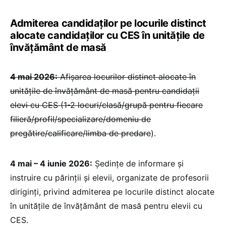
Admiterea candidaților pe locurile distinct
alocate candidaților cu CES în unitățile de
învățământ de masă
4 mai 2026:
Afișarea locurilor distinct alocate în
unitățile de învățământ de masă pentru candidații
elevi cu CES (1-2 locuri/clasă/grupă pentru fiecare
filieră/profil/specializare/domeniu de
pregătire/calificare/limba de predare
).
4 mai – 4 iunie 2026:
Ședințe de informare și
instruire cu părinții și elevii, organizate de profesorii
diriginți, privind admiterea pe locurile distinct alocate
în unitățile de învățământ de masă pentru elevii cu
CES.