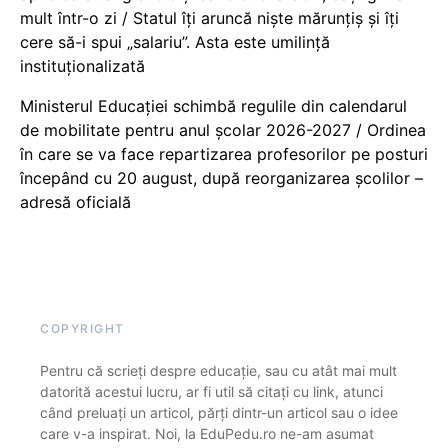
mult într-o zi / Statul îți aruncă niște mărunțiș și îți
cere să-i spui „salariu”. Asta este umilință
instituționalizată
Ministerul Educației schimbă regulile din calendarul
de mobilitate pentru anul școlar 2026-2027 / Ordinea
în care se va face repartizarea profesorilor pe posturi
începând cu 20 august, după reorganizarea școlilor –
adresă oficială
COPYRIGHT
Pentru că scrieți despre educație, sau cu atât mai mult
datorită acestui lucru, ar fi util să citați cu link, atunci
când preluați un articol, părți dintr-un articol sau o idee
care v-a inspirat. Noi, la EduPedu.ro ne-am asumat