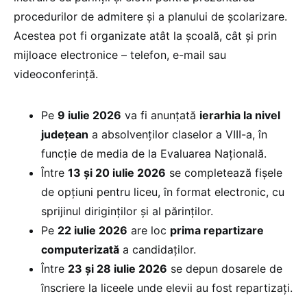
procedurilor de admitere şi a planului de școlarizare.
Acestea pot fi organizate atât la școală, cât și prin
mijloace electronice – telefon, e-mail sau
videoconferință.
Pe
9 iulie 2026
va fi anunţată
ierarhia la nivel
judeţean
a absolvenţilor claselor a VIII-a, în
funcție de media de la Evaluarea Națională.
Între
13 și 20 iulie 2026
se completează fișele
de opțiuni pentru liceu, în format electronic, cu
sprijinul diriginților și al părinților.
Pe
22 iulie 2026
are loc
prima repartizare
computerizată
a candidaților.
Între
23 și 28 iulie 2026
se depun dosarele de
înscriere la liceele unde elevii au fost repartizați.