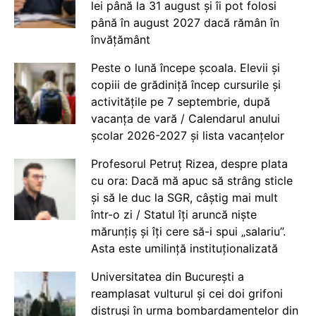
lei până la 31 august și îi pot folosi
până în august 2027 dacă rămân în
învățământ
Peste o lună începe școala. Elevii și
copiii de grădiniță încep cursurile și
activitățile pe 7 septembrie, după
vacanța de vară / Calendarul anului
școlar 2026-2027 și lista vacanțelor
Profesorul Petruț Rizea, despre plata
cu ora: Dacă mă apuc să strâng sticle
și să le duc la SGR, câștig mai mult
într-o zi / Statul îți aruncă niște
mărunțiș și îți cere să-i spui „salariu”.
Asta este umilință instituționalizată
Universitatea din București a
reamplasat vulturul și cei doi grifoni
distruși în urma bombardamentelor din