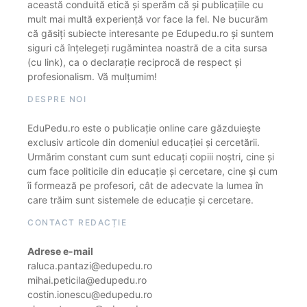
această conduită etică și sperăm că și publicațiile cu
mult mai multă experiență vor face la fel. Ne bucurăm
că găsiți subiecte interesante pe Edupedu.ro și suntem
siguri că înțelegeți rugămintea noastră de a cita sursa
(cu link), ca o declarație reciprocă de respect și
profesionalism. Vă mulțumim!
DESPRE NOI
EduPedu.ro este o publicație online care găzduiește
exclusiv articole din domeniul educației și cercetării.
Urmărim constant cum sunt educați copiii noștri, cine și
cum face politicile din educație și cercetare, cine și cum
îi formează pe profesori, cât de adecvate la lumea în
care trăim sunt sistemele de educație și cercetare.
CONTACT REDACȚIE
Adrese e-mail
raluca.pantazi@edupedu.ro
mihai.peticila@edupedu.ro
costin.ionescu@edupedu.ro