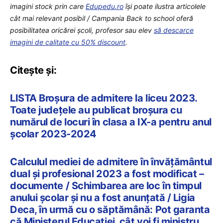
imagini stock prin care
Edupedu.ro
îşi poate ilustra articolele
cât mai relevant posibil / Campania Back to school oferă
posibilitatea oricărei școli, profesor sau elev
să descarce
imagini de calitate cu 50% discount
.
Citește și:
LISTA Broșura de admitere la liceu 2023.
Toate județele au publicat broșura cu
numărul de locuri în clasa a IX-a pentru anul
școlar 2023-2024
Calculul mediei de admitere în învățământul
dual și profesional 2023 a fost modificat –
documente / Schimbarea are loc în timpul
anului școlar și nu a fost anunțată / Ligia
Deca, în urmă cu o săptămână: Pot garanta
că Ministerul Educației, cât voi fi ministru,