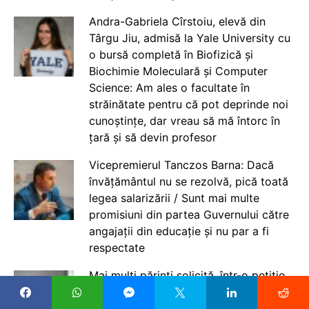
Andra-Gabriela Cîrstoiu, elevă din
Târgu Jiu, admisă la Yale University cu
o bursă completă în Biofizică și
Biochimie Moleculară și Computer
Science: Am ales o facultate în
străinătate pentru că pot deprinde noi
cunoștințe, dar vreau să mă întorc în
țară și să devin profesor
Vicepremierul Tanczos Barna: Dacă
învățământul nu se rezolvă, pică toată
legea salarizării / Sunt mai multe
promisiuni din partea Guvernului către
angajații din educație și nu par a fi
respectate
Mai mulți părinți solicită, într-o petiție,
anularea deciziei ISMB de a nu mai
acorda sumele pentru posturile la plata