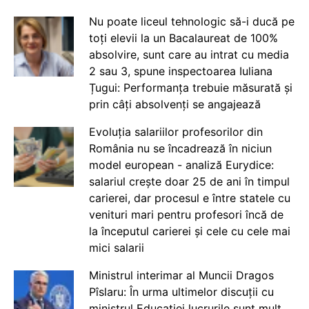
Nu poate liceul tehnologic să-i ducă pe
toți elevii la un Bacalaureat de 100%
absolvire, sunt care au intrat cu media
2 sau 3, spune inspectoarea Iuliana
Țugui: Performanța trebuie măsurată și
prin câți absolvenți se angajează
Evoluția salariilor profesorilor din
România nu se încadrează în niciun
model european - analiză Eurydice:
salariul crește doar 25 de ani în timpul
carierei, dar procesul e între statele cu
venituri mari pentru profesori încă de
la începutul carierei și cele cu cele mai
mici salarii
Ministrul interimar al Muncii Dragos
Pîslaru: În urma ultimelor discuții cu
ministrul Educației lucrurile sunt mult