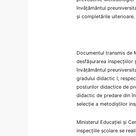
învăţământul preuniversit
şi completările ulterioare
Documentul transmis de Min
desfăşurarea inspecțiilor 
învăţământul preuniversita
gradului didactic I, respe
posturilor didactice de pr
didactic de predare din î
selecție a metodiştilor ins
Ministerul Educației și Ce
inspecțiile școlare se real