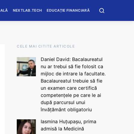
OALĂ
NEXTLAB.TECH
EDUCAȚIE FINANCIARĂ
CELE MAI CITITE ARTICOLE
Daniel David: Bacalaureatul
nu ar trebui să fie folosit ca
mijloc de intrare la facultate.
Bacalaureatul trebuie să fie
un examen care certifică
competențele pe care le ai
după parcursul unui
învățământ obligatoriu
Iasmina Huțupașu, prima
admisă la Medicină