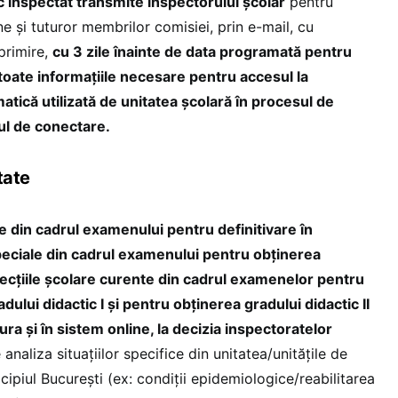
c inspectat transmite inspectorului şcolar
pentru
 şi tuturor membrilor comisiei, prin e-mail, cu
 primire,
cu 3 zile înainte de data programată pentru
toate informațiile necesare pentru accesul la
atică utilizată de unitatea şcolară în procesul de
-ul de conectare.
tate
te din cadrul examenului pentru definitivare în
speciale din cadrul examenului pentru obținerea
nspecțiile școlare curente din cadrul examenelor pentru
ului didactic I și pentru obținerea gradului didactic II
ra și în sistem online, la decizia inspectoratelor
aliza situațiilor specifice din unitatea/unitățile de
ipiul Bucureşti (ex: condiții epidemiologice/reabilitarea