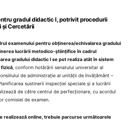
tru gradul didactic I, potrivit procedurii
 și Cercetării
adrul examenului pentru obţinerea/echivalarea gradului
nerea lucrării metodico-științifice în cadrul
ea gradului didactic I se pot realiza atât în sistem
 fizică
, conform hotărârii senatului universitar al
onsiliului de administrație al unității de învăţământ –
anificarea sustinerii inspecției speciale şi a lucrării
alizează de către centrul de perfecționare, cu acordul
lor comisiei de examen.
se realizează online, trebuie parcurse următoarele