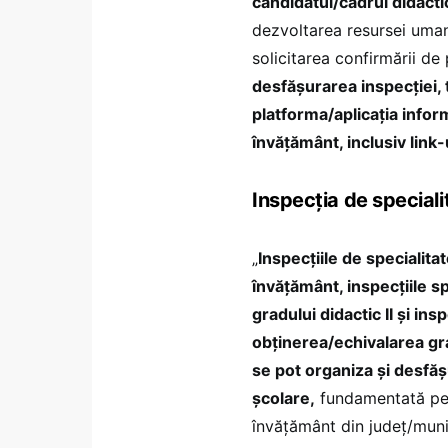
candidatul/cadrul didacti
dezvoltarea resursei umane
solicitarea confirmării de
desfăşurarea inspecției, 
platforma/aplicația inform
învăţământ, inclusiv link
Inspecția de speciali
„
Inspecțiile de specialita
învățământ, inspecțiile 
gradului didactic II și i
obținerea/echivalarea grad
se pot organiza și desfășu
şcolare,
fundamentată pe an
învăţământ din județ/munic