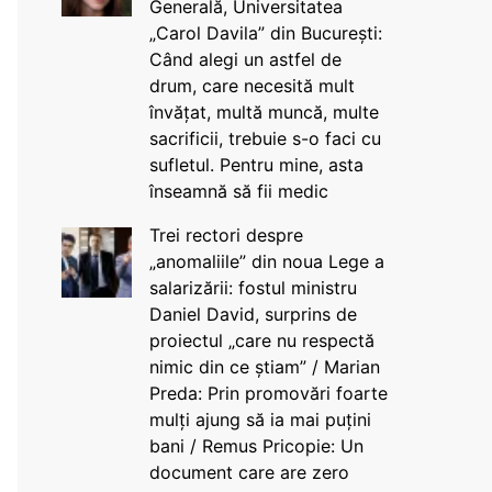
Generală, Universitatea
„Carol Davila” din București:
Când alegi un astfel de
drum, care necesită mult
învățat, multă muncă, multe
sacrificii, trebuie s-o faci cu
sufletul. Pentru mine, asta
înseamnă să fii medic
Trei rectori despre
„anomaliile” din noua Lege a
salarizării: fostul ministru
Daniel David, surprins de
proiectul „care nu respectă
nimic din ce știam” / Marian
Preda: Prin promovări foarte
mulți ajung să ia mai puțini
bani / Remus Pricopie: Un
document care are zero