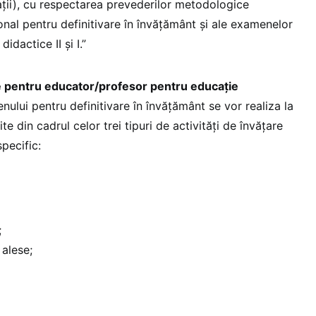
tuații), cu respectarea prevederilor metodologice
onal pentru definitivare în învăţământ și ale examenelor
idactice II şi I.”
ate pentru educator/profesor pentru educație
ului pentru definitivare în învăţământ se vor realiza la
ite din cadrul celor trei tipuri de activități de învățare
pecific:
;
 alese;