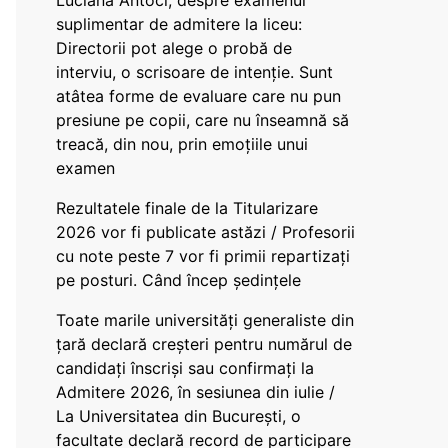
Luciana Antoci, despre examenul
suplimentar de admitere la liceu:
Directorii pot alege o probă de
interviu, o scrisoare de intenție. Sunt
atâtea forme de evaluare care nu pun
presiune pe copii, care nu înseamnă să
treacă, din nou, prin emoțiile unui
examen
Rezultatele finale de la Titularizare
2026 vor fi publicate astăzi / Profesorii
cu note peste 7 vor fi primii repartizați
pe posturi. Când încep ședințele
Toate marile universități generaliste din
țară declară creșteri pentru numărul de
candidați înscriși sau confirmați la
Admitere 2026, în sesiunea din iulie /
La Universitatea din București, o
facultate declară record de participare