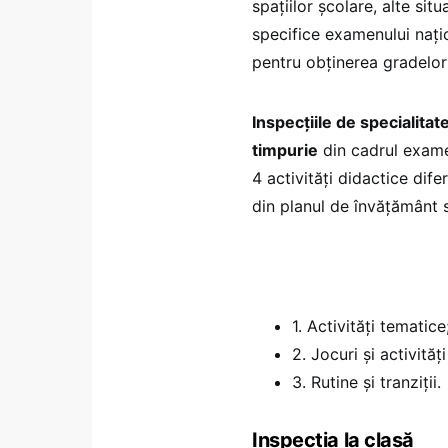
spațiilor şcolare, alte si
specifice examenului nați
pentru obținerea gradelor d
Inspecțiile de specialit
timpurie
din cadrul examen
4 activități didactice difer
din planul de învăţământ s
1. Activităţi tematice
2. Jocuri şi activități
3. Rutine și tranziții.
Inspecția la clasă