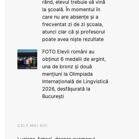
rând, elevul trebuie să vină
la școală. În momentul în
care nu are absențe și a
frecventat zi de zi școala,
atunci clar că și profesorul
poate avea niște rezultate
FOTO Elevii români au
obținut 6 medalii de argint,
una de bronz și două
mențiuni la Olimpiada
Internațională de Lingvistică
2026, desfășurată la
București
CELE MAI NOI