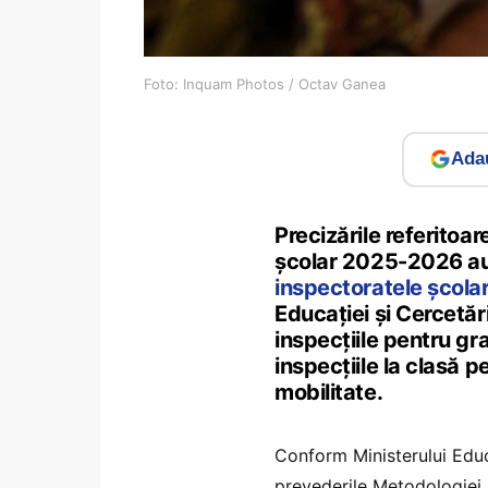
Foto: Inquam Photos / Octav Ganea
Adau
Precizările referitoar
școlar 2025-2026 au 
inspectoratele școla
Educației și Cercetă
inspecțiile pentru gr
inspecțiile la clasă 
mobilitate.
Conform Ministerului Educ
prevederile Metodologiei 