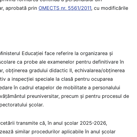
ar, aprobată prin
OMECTS nr. 5561/2011
, cu modificările
.
isterul Educației face referire la organizarea şi
şcolare ca probe ale examenelor pentru definitivare în
r, obţinerea gradului didactic II, echivalarea/obținerea
ctiv a inspecţiei speciale la clasă pentru ocuparea
edare în cadrul etapelor de mobilitate a personalului
nvăţământul preuniversitar, precum şi pentru procesul de
pectoratului școlar.
rcetării transmite că, în anul școlar 2025-2026,
izează similar procedurilor aplicabile în anul școlar