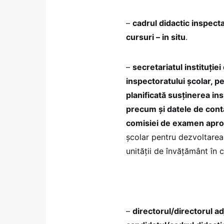
–
cadrul didactic inspecta
cursuri – in situ
.
–
secretariatul instituție
inspectoratului şcolar, pe
planificată susținerea ins
precum şi datele de cont
comisiei de examen aprob
şcolar pentru dezvoltarea
unității de învățământ în 
–
directorul/directorul ad