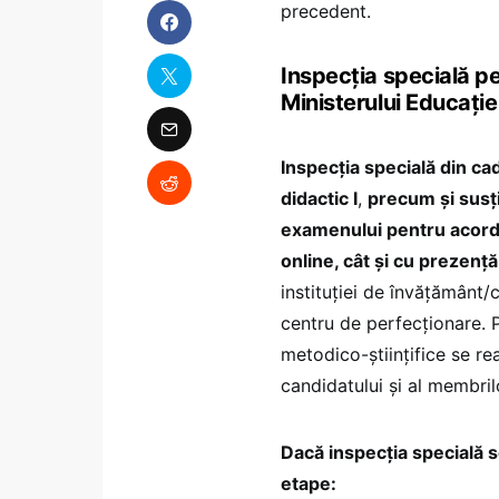
precedent.
Inspecția specială pen
Ministerului Educației
Inspecția specială din c
didactic I
,
precum și susți
examenului pentru acordar
online, cât şi cu prezență
instituției de învăţământ/c
centru de perfecționare. Pl
metodico-științifice se re
candidatului şi al membri
Dacă inspecția specială 
etape: