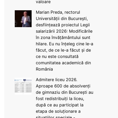
valoare
Marian Preda, rectorul
Universității din București,
desființează proiectul Legii
salarizării 2026: Modificările
în zona învățământului sunt
hilare. Eu nu înțeleg cine le-a
făcut, de ce le-a făcut și de
ce nu este consultată
comunitatea academică din
România
Admitere liceu 2026.
Aproape 600 de absolvenți
de gimnaziu din București au
fost redistribuiți la liceu,
după ce au participat la
etapa de soluționare a
situațiilor speciale -