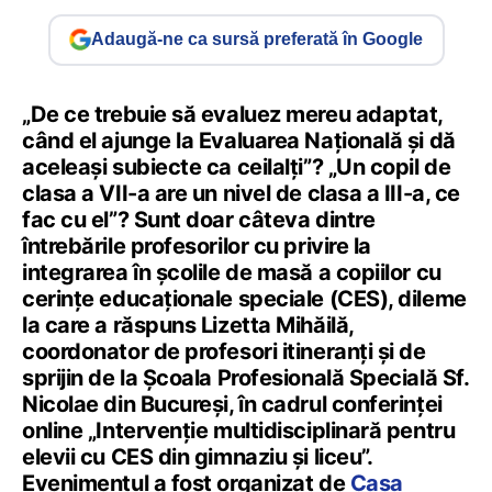
Adaugă-ne ca sursă preferată în Google
„De ce trebuie să evaluez mereu adaptat,
când el ajunge la Evaluarea Națională și dă
aceleași subiecte ca ceilalți”? „Un copil de
clasa a VII-a are un nivel de clasa a III-a, ce
fac cu el”? Sunt doar câteva dintre
întrebările profesorilor cu privire la
integrarea în școlile de masă a copiilor cu
cerințe educaționale speciale (CES), dileme
la care a răspuns Lizetta Mihăilă,
coordonator de profesori itineranți și de
sprijin de la Școala Profesională Specială Sf.
Nicolae din Bucureși, în cadrul conferinței
online „Intervenție multidisciplinară pentru
elevii cu CES din gimnaziu și liceu”.
Evenimentul a fost organizat de
Casa