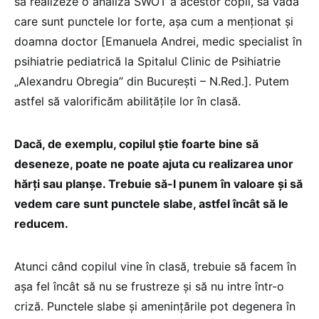
să realizeze o analiză SWOT a acestor copii, să vadă
care sunt punctele lor forte, așa cum a menționat și
doamna doctor [Emanuela Andrei, medic specialist în
psihiatrie pediatrică la Spitalul Clinic de Psihiatrie
„Alexandru Obregia” din București – N.Red.]. Putem
astfel să valorificăm abilitățile lor în clasă.
Dacă, de exemplu, copilul știe foarte bine să
deseneze, poate ne poate ajuta cu realizarea unor
hărți sau planșe. Trebuie să-l punem în valoare și să
vedem care sunt punctele slabe, astfel încât să le
reducem.
Atunci când copilul vine în clasă, trebuie să facem în
așa fel încât să nu se frustreze și să nu intre într-o
criză. Punctele slabe și amenințările pot degenera în