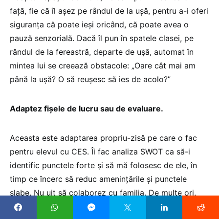
față, fie că îl așez pe rândul de la ușă, pentru a-i oferi
siguranța că poate ieși oricând, că poate avea o
pauză senzorială. Dacă îl pun în spatele clasei, pe
rândul de la fereastră, departe de ușă, automat în
mintea lui se creează obstacole: „Oare cât mai am
până la ușă? O să reușesc să ies de acolo?”
Adaptez fișele de lucru sau de evaluare.
Aceasta este adaptarea propriu-zisă pe care o fac
pentru elevul cu CES. Îi fac analiza SWOT ca să-i
identific punctele forte și să mă folosesc de ele, în
timp ce încerc să reduc amenințările și punctele
slabe. Nu uit să colaborez cu familia. De multe ori,
familia ne poate ajuta să creăm materialele didactice.