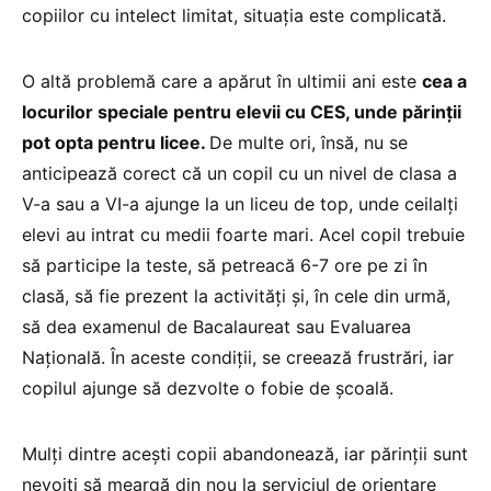
copiilor cu intelect limitat, situația este complicată.
O altă problemă care a apărut în ultimii ani este
cea a
locurilor speciale pentru elevii cu CES, unde părinții
pot opta pentru licee.
De multe ori, însă, nu se
anticipează corect că un copil cu un nivel de clasa a
V-a sau a VI-a ajunge la un liceu de top, unde ceilalți
elevi au intrat cu medii foarte mari. Acel copil trebuie
să participe la teste, să petreacă 6-7 ore pe zi în
clasă, să fie prezent la activități și, în cele din urmă,
să dea examenul de Bacalaureat sau Evaluarea
Națională. În aceste condiții, se creează frustrări, iar
copilul ajunge să dezvolte o fobie de școală.
Mulți dintre acești copii abandonează, iar părinții sunt
nevoiți să meargă din nou la serviciul de orientare