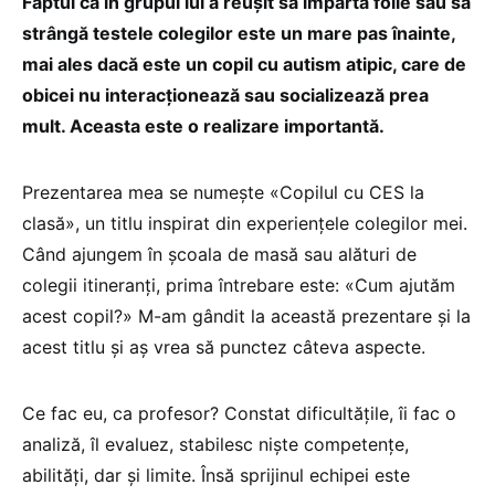
Faptul că în grupul lui a reușit să împartă foile sau să
strângă testele colegilor este un mare pas înainte,
mai ales dacă este un copil cu autism atipic, care de
obicei nu interacționează sau socializează prea
mult. Aceasta este o realizare importantă.
Prezentarea mea se numește «Copilul cu CES la
clasă», un titlu inspirat din experiențele colegilor mei.
Când ajungem în școala de masă sau alături de
colegii itineranți, prima întrebare este: «Cum ajutăm
acest copil?» M-am gândit la această prezentare și la
acest titlu și aș vrea să punctez câteva aspecte.
Ce fac eu, ca profesor? Constat dificultățile, îi fac o
analiză, îl evaluez, stabilesc niște competențe,
abilități, dar și limite. Însă sprijinul echipei este