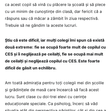
ca acest copil să vină cu plăcere la școală și să plece
cu un minim de cunoștințe din clasă, dar fericit că a
răspuns sau că măcar a zâmbit în ziua respectivă.
Trebuie să ne gândim la aceste lucruri.
Știu că este dificil, iar mulți colegi îmi spun că există
două extreme: fie se ocupă foarte mult de copilul cu
CES și îi neglijează pe ceilalți, fie se ocupă mai mult
de ceilalți și neglijează copilul cu CES. Este foarte
dificil de găsit un echilibru.
Am toată admirația pentru toți colegii mei din școlile
și grădinițele de masă care încearcă să facă acest
lucru. Sunt clase cu doi-trei elevi cu cerințe
educaționale speciale. Ca psiholog, încerc să văd
situația atât din perspectiva părinților, cât și din cea a