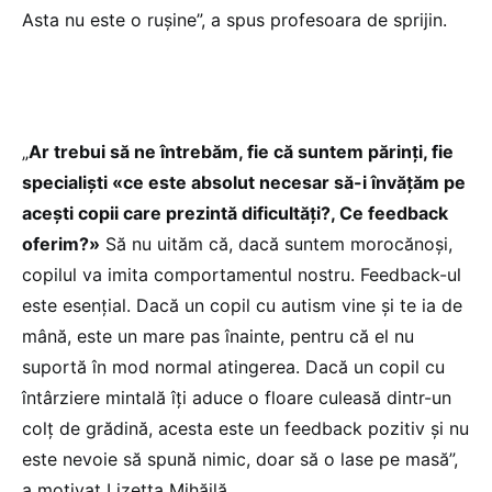
Asta nu este o rușine”, a spus profesoara de sprijin.
„
Ar trebui să ne întrebăm, fie că suntem părinți, fie
specialiști «ce este absolut necesar să-i învățăm pe
acești copii care prezintă dificultăți?, Ce feedback
oferim?»
Să nu uităm că, dacă suntem morocănoși,
copilul va imita comportamentul nostru. Feedback-ul
este esențial. Dacă un copil cu autism vine și te ia de
mână, este un mare pas înainte, pentru că el nu
suportă în mod normal atingerea. Dacă un copil cu
întârziere mintală îți aduce o floare culeasă dintr-un
colț de grădină, acesta este un feedback pozitiv și nu
este nevoie să spună nimic, doar să o lase pe masă”,
a motivat Lizetta Mihăilă.