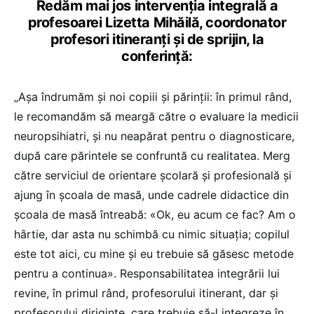
Redăm mai jos intervenția integrală a
profesoarei Lizetta Mihăilă, coordonator
profesori itineranți și de sprijin, la
conferință:
„Așa îndrumăm și noi copiii și părinții: în primul rând,
le recomandăm să meargă către o evaluare la medicii
neuropsihiatri, și nu neapărat pentru o diagnosticare,
după care părintele se confruntă cu realitatea. Merg
către serviciul de orientare școlară și profesională și
ajung în școala de masă, unde cadrele didactice din
școala de masă întreabă: «Ok, eu acum ce fac? Am o
hârtie, dar asta nu schimbă cu nimic situația; copilul
este tot aici, cu mine și eu trebuie să găsesc metode
pentru a continua». Responsabilitatea integrării lui
revine, în primul rând, profesorului itinerant, dar și
profesorului diriginte, care trebuie să-l integreze în