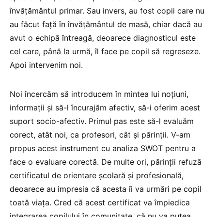
învățământul primar. Sau invers, au fost copii care nu
au făcut față în învățământul de masă, chiar dacă au
avut o echipă întreagă, deoarece diagnosticul este
cel care, până la urmă, îl face pe copil să regreseze.
Apoi intervenim noi.
Noi încercăm să introducem în mintea lui noțiuni,
informații și să-l încurajăm afectiv, să-i oferim acest
suport socio-afectiv. Primul pas este să-l evaluăm
corect, atât noi, ca profesori, cât și părinții. V-am
propus acest instrument cu analiza SWOT pentru a
face o evaluare corectă. De multe ori, părinții refuză
certificatul de orientare școlară și profesională,
deoarece au impresia că acesta îi va urmări pe copil
toată viața. Cred că acest certificat va împiedica
integrarea copilului în comunitate, că nu va putea