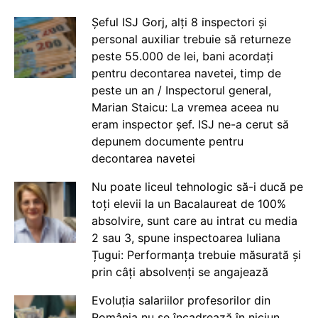
Șeful ISJ Gorj, alți 8 inspectori și
personal auxiliar trebuie să returneze
peste 55.000 de lei, bani acordați
pentru decontarea navetei, timp de
peste un an / Inspectorul general,
Marian Staicu: La vremea aceea nu
eram inspector șef. ISJ ne-a cerut să
depunem documente pentru
decontarea navetei
Nu poate liceul tehnologic să-i ducă pe
toți elevii la un Bacalaureat de 100%
absolvire, sunt care au intrat cu media
2 sau 3, spune inspectoarea Iuliana
Țugui: Performanța trebuie măsurată și
prin câți absolvenți se angajează
Evoluția salariilor profesorilor din
România nu se încadrează în niciun