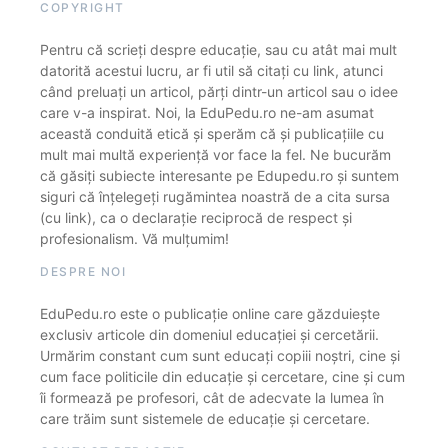
COPYRIGHT
Pentru că scrieți despre educație, sau cu atât mai mult
datorită acestui lucru, ar fi util să citați cu link, atunci
când preluați un articol, părți dintr-un articol sau o idee
care v-a inspirat. Noi, la EduPedu.ro ne-am asumat
această conduită etică și sperăm că și publicațiile cu
mult mai multă experiență vor face la fel. Ne bucurăm
că găsiți subiecte interesante pe Edupedu.ro și suntem
siguri că înțelegeți rugămintea noastră de a cita sursa
(cu link), ca o declarație reciprocă de respect și
profesionalism. Vă mulțumim!
DESPRE NOI
EduPedu.ro este o publicație online care găzduiește
exclusiv articole din domeniul educației și cercetării.
Urmărim constant cum sunt educați copiii noștri, cine și
cum face politicile din educație și cercetare, cine și cum
îi formează pe profesori, cât de adecvate la lumea în
care trăim sunt sistemele de educație și cercetare.