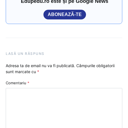
Edupedu.ro este și pe Google News
ABONEAZĂ-TE
LASĂ UN RĂSPUNS
Adresa ta de email nu va fi publicată.
Câmpurile obligatorii
sunt marcate cu
*
Comentariu
*