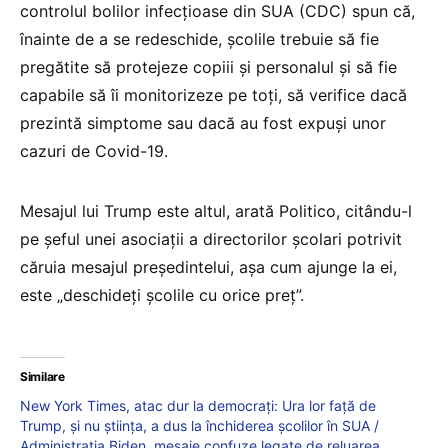
controlul bolilor infecțioase din SUA (CDC) spun că,
înainte de a se redeschide, școlile trebuie să fie
pregătite să protejeze copiii și personalul și să fie
capabile să îi monitorizeze pe toți, să verifice dacă
prezintă simptome sau dacă au fost expuși unor
cazuri de Covid-19.
Mesajul lui Trump este altul, arată Politico, citându-l
pe șeful unei asociații a directorilor școlari potrivit
căruia mesajul președintelui, așa cum ajunge la ei,
este „deschideți școlile cu orice preț”.
Similare
New York Times, atac dur la democrați: Ura lor față de
Trump, și nu știința, a dus la închiderea școlilor în SUA /
Administrația Biden, mesaje confuze legate de reluarea