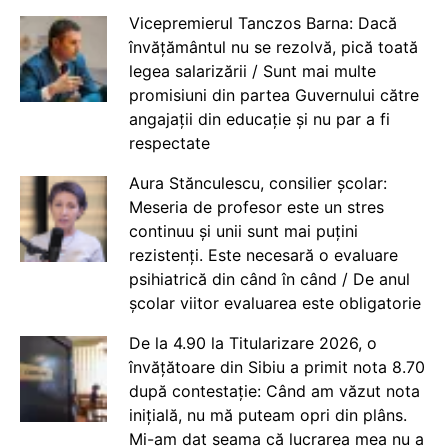
Vicepremierul Tanczos Barna: Dacă
învățământul nu se rezolvă, pică toată
legea salarizării / Sunt mai multe
promisiuni din partea Guvernului către
angajații din educație și nu par a fi
respectate
Aura Stănculescu, consilier școlar:
Meseria de profesor este un stres
continuu și unii sunt mai puțini
rezistenți. Este necesară o evaluare
psihiatrică din când în când / De anul
școlar viitor evaluarea este obligatorie
De la 4.90 la Titularizare 2026, o
învățătoare din Sibiu a primit nota 8.70
după contestație: Când am văzut nota
inițială, nu mă puteam opri din plâns.
Mi-am dat seama că lucrarea mea nu a