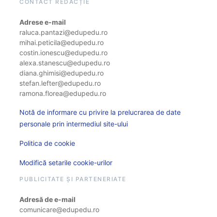
CONTACT REDACȚIE
Adrese e-mail
raluca.pantazi@edupedu.ro
mihai.peticila@edupedu.ro
costin.ionescu@edupedu.ro
alexa.stanescu@edupedu.ro
diana.ghimisi@edupedu.ro
stefan.lefter@edupedu.ro
ramona.florea@edupedu.ro
Notă de informare cu privire la prelucrarea de date
personale prin intermediul site-ului
Politica de cookie
Modifică setarile cookie-urilor
PUBLICITATE ȘI PARTENERIATE
Adresă de e-mail
comunicare@edupedu.ro