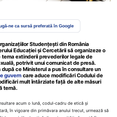
gă-ne ca sursă preferată în Google
rganizațiilor Studențești din România
ului Educației și Cercetării să organizeze o
tema extinderii prevederilor legale de
sexuală, potrivit unui comunicat de presă.
ă după ce Ministerul a pus în consultare un
de guvern
care aduce modificări Codului de
dificări mult întârziate față de alte măsuri
tă temă.
nsultare acum o lună, codul-cadru de etică și
tară, în vigoare din primăvara anului trecut, urmează să