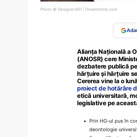
Photo © Designer491 | Dreamstime.com
Adau
Alianța Națională a O
(ANOSR) cere Minister
dezbatere publică pe 
hărțuire și hărțuire 
Cererea vine la o lun
proiect de hotărâre 
etică universitară, mo
legislative pe aceas
Prin HG-ul pus în co
deontologie universi