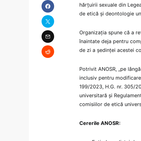
hărțuirii sexuale din Leg
de etică și deontologie un
Organizația spune că a re
înaintate deja pentru comp
de zi a ședinței acestei co
Potrivit ANOSR, „pe lâng
inclusiv pentru modificare
199/2023, H.G. nr. 305/20
universitară și Regulamen
comisiilor de etică univer
Cererile ANOSR: