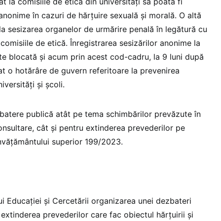
ât la comisiile de etică din universități să poată fi
 anonime în cazuri de hărțuire sexuală și morală. O altă
la sesizarea organelor de urmărire penală în legătură cu
comisiile de etică. Înregistrarea sesizărilor anonime la
ste blocată și acum prin acest cod-cadru, la 9 luni după
t o hotărâre de guvern referitoare la prevenirea
iversități și școli.
atere publică atât pe tema schimbărilor prevăzute în
onsultare, cât și pentru extinderea prevederilor pe
nvățământului superior 199/2023.
i Educației și Cercetării organizarea unei dezbateri
extinderea prevederilor care fac obiectul hărțuirii și