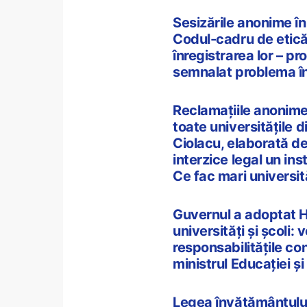
Sesizările anonime în
Codul-cadru de etică
înregistrarea lor – p
semnalat problema în
Reclamațiile anonime 
toate universitățile 
Ciolacu, elaborată de
interzice legal un i
Ce fac mari universită
Guvernul a adoptat HG
universități și școli: 
responsabilitățile co
ministrul Educației și
Legea învățământului