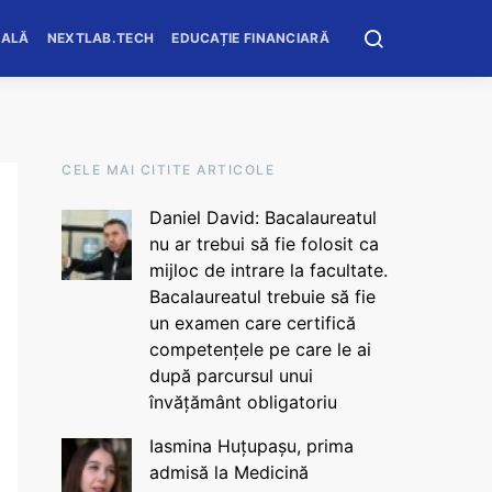
OALĂ
NEXTLAB.TECH
EDUCAȚIE FINANCIARĂ
CELE MAI CITITE ARTICOLE
Daniel David: Bacalaureatul
nu ar trebui să fie folosit ca
mijloc de intrare la facultate.
Bacalaureatul trebuie să fie
un examen care certifică
competențele pe care le ai
după parcursul unui
învățământ obligatoriu
Iasmina Huțupașu, prima
admisă la Medicină