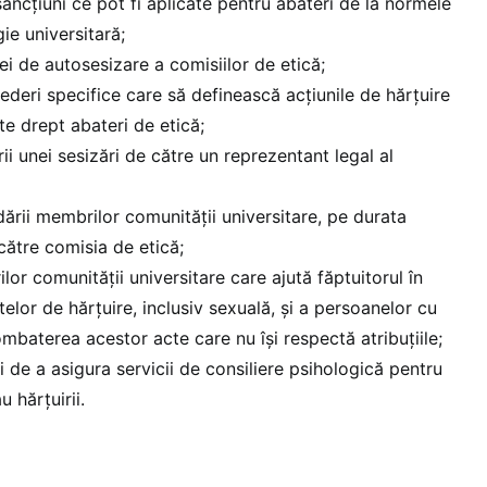
sancțiuni ce pot fi aplicate pentru abateri de la normele
ie universitară;
ei de autosesizare a comisiilor de etică;
ederi specifice care să definească acțiunile de hărțuire
te drept abateri de etică;
ii unei sesizări de către un reprezentant legal al
dării membrilor comunității universitare, pe durata
 către comisia de etică;
or comunității universitare care ajută făptuitorul în
elor de hărțuire, inclusiv sexuală, și a persoanelor cu
ombaterea acestor acte care nu își respectă atribuțiile;
ii de a asigura servicii de consiliere psihologică pentru
 hărțuirii.