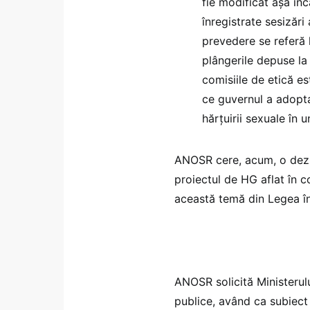
fie modificat așa înc
înregistrate sesizări
prevedere se referă 
plângerile depuse la 
comisiile de etică e
ce guvernul a adopta
hărțuirii sexuale în un
ANOSR cere, acum, o dezb
proiectul de HG aflat în c
această temă din Legea î
ANOSR solicită Ministerulu
publice, având ca subiect 