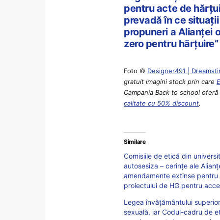
pentru acte de hărțui
prevadă în ce situați
propuneri a Alianței o
zero pentru hărțuire”
Foto ©
Designer491 | Dreamst
gratuit imagini stock prin care
Campania Back to school oferă p
calitate cu 50% discount
.
Similare
Comisiile de etică din universi
autosesiza – cerințe ale Alian
amendamente extinse pentru c
proiectului de HG pentru accep
Legea învățământului superior
sexuală, iar Codul-cadru de eti