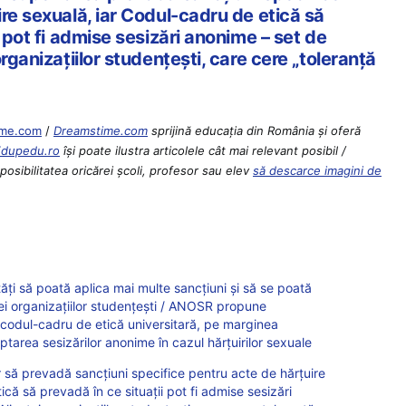
re sexuală, iar Codul-cadru de etică să
i pot fi admise sesizări anonime – set de
rganizațiilor studențești, care cere „toleranță
ime.com
/
Dreamstime.com
sprijină educaţia din România şi oferă
Edupedu.ro
îşi poate ilustra articolele cât mai relevant posibil /
osibilitatea oricărei școli, profesor sau elev
să descarce imagini de
tăți să poată aplica mai multe sancțiuni și să se poată
ței organizațiilor studențești / ANOSR propune
odul-cadru de etică universitară, pe marginea
tarea sesizărilor anonime în cazul hărțuirilor sexuale
 să prevadă sancțiuni specifice pentru acte de hărțuire
că să prevadă în ce situații pot fi admise sesizări