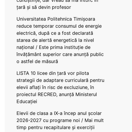
cunoștințe, dar vreau să mă întorc în
țară și să devin profesor
Universitatea Politehnica Timișoara
reduce temporar consumul de energie
electrică, după ce a fost declarată
starea de alertă energetică la nivel
național / Este prima instituție de
învățământ superior care anunță public
o astfel de măsură
LISTA 10 licee din țară vor pilota
strategii de adaptare curriculară pentru
elevii aflați în risc de excluziune, în
proiectul RECRED, anunță Ministerul
Educației
Elevii de clasa a IX-a încep anul școlar
2026-2027 cu programe noi / Mai mult
timp pentru recapitulare și exerciții