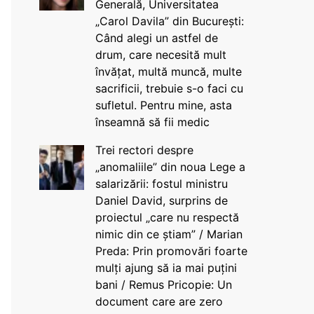
Generală, Universitatea
„Carol Davila” din București:
Când alegi un astfel de
drum, care necesită mult
învățat, multă muncă, multe
sacrificii, trebuie s-o faci cu
sufletul. Pentru mine, asta
înseamnă să fii medic
Trei rectori despre
„anomaliile” din noua Lege a
salarizării: fostul ministru
Daniel David, surprins de
proiectul „care nu respectă
nimic din ce știam” / Marian
Preda: Prin promovări foarte
mulți ajung să ia mai puțini
bani / Remus Pricopie: Un
document care are zero