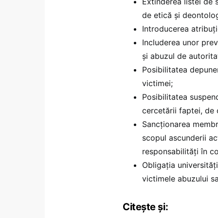
Extinderea listei de 
de etică și deontolog
Introducerea atribuți
Includerea unor prev
și abuzul de autorita
Posibilitatea depuner
victimei;
Posibilitatea suspen
cercetării faptei, de
Sancționarea membril
scopul ascunderii act
responsabilități în c
Obligația universităț
victimele abuzului sau
Citește și: