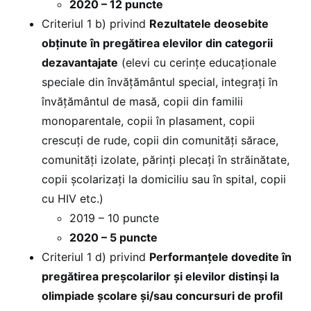
2020 – 12 puncte
Criteriul 1 b) privind
Rezultatele deosebite
obţinute în pregătirea elevilor din categorii
dezavantajate
(elevi cu cerinţe educaţionale
speciale din învățământul special, integraţi în
învăţământul de masă, copii din familii
monoparentale, copii în plasament, copii
crescuți de rude, copii din comunităţi sărace,
comunităţi izolate, părinţi plecaţi în străinătate,
copii şcolarizaţi la domiciliu sau în spital, copii
cu HIV etc.)
2019 – 10 puncte
2020 – 5 puncte
Criteriul 1 d) privind
Performanţele dovedite în
pregătirea preşcolarilor şi elevilor distinşi la
olimpiade şcolare şi/sau concursuri de profil