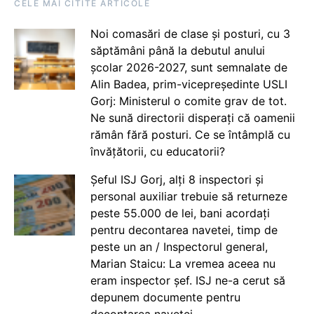
CELE MAI CITITE ARTICOLE
Noi comasări de clase și posturi, cu 3
săptămâni până la debutul anului
școlar 2026-2027, sunt semnalate de
Alin Badea, prim-vicepreședinte USLI
Gorj: Ministerul o comite grav de tot.
Ne sună directorii disperați că oamenii
rămân fără posturi. Ce se întâmplă cu
învățătorii, cu educatorii?
Șeful ISJ Gorj, alți 8 inspectori și
personal auxiliar trebuie să returneze
peste 55.000 de lei, bani acordați
pentru decontarea navetei, timp de
peste un an / Inspectorul general,
Marian Staicu: La vremea aceea nu
eram inspector șef. ISJ ne-a cerut să
depunem documente pentru
decontarea navetei