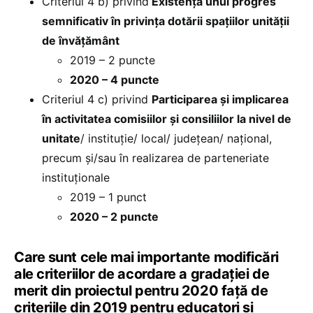
Criteriul 4 b) privind
Existenţa unui progres
semnificativ în privinţa dotării spaţiilor unităţii
de învăţământ
2019 – 2 puncte
2020 – 4 puncte
Criteriul 4 c) privind
Participarea şi implicarea
în activitatea comisiilor şi consiliilor la nivel de
unitate
/ instituţie/ local/ judeţean/ naţional,
precum şi/sau în realizarea de parteneriate
instituţionale
2019 – 1 punct
2020 – 2 puncte
Care sunt cele mai importante modificări
ale criteriilor de acordare a gradației de
merit din proiectul pentru 2020 față de
criteriile din 2019 pentru educatori și