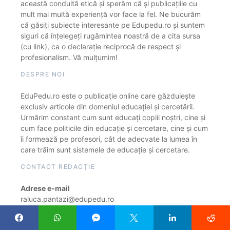
această conduită etică și sperăm că și publicațiile cu
mult mai multă experiență vor face la fel. Ne bucurăm
că găsiți subiecte interesante pe Edupedu.ro și suntem
siguri că înțelegeți rugămintea noastră de a cita sursa
(cu link), ca o declarație reciprocă de respect și
profesionalism. Vă mulțumim!
DESPRE NOI
EduPedu.ro este o publicație online care găzduiește
exclusiv articole din domeniul educației și cercetării.
Urmărim constant cum sunt educați copiii noștri, cine și
cum face politicile din educație și cercetare, cine și cum
îi formează pe profesori, cât de adecvate la lumea în
care trăim sunt sistemele de educație și cercetare.
CONTACT REDACȚIE
Adrese e-mail
raluca.pantazi@edupedu.ro
mihai.peticila@edupedu.ro
costin.ionescu@edupedu.ro