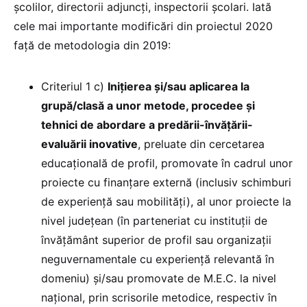
școlilor, directorii adjuncți, inspectorii școlari. Iată
cele mai importante modificări din proiectul 2020
față de metodologia din 2019:
Criteriul 1 c)
Iniţierea şi/sau aplicarea la
grupă/clasă a unor metode, procedee şi
tehnici de abordare a predării-învăţării-
evaluării inovative
, preluate din cercetarea
educaţională de profil, promovate în cadrul unor
proiecte cu finanţare externă (inclusiv schimburi
de experienţă sau mobilităţi), al unor proiecte la
nivel judeţean (în parteneriat cu instituţii de
învăţământ superior de profil sau organizaţii
neguvernamentale cu experienţă relevantă în
domeniu) şi/sau promovate de M.E.C. la nivel
naţional, prin scrisorile metodice, respectiv în