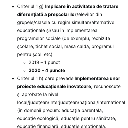
Criteriul 1 g)
Implicare în activitatea de tratare
diferenţiată a preşcolarilor
/elevilor din
grupele/clasele cu regim simultan/alternative
educaţionale şi/sau în implementarea
programelor sociale (de exemplu, rechizite
şcolare, tichet social, masă caldă, programul
pentru şcoli etc)
2019 – 1 punct
2020 – 4 puncte
Criteriul 1 h) care prevede
Implementarea unor
proiecte educaţionale inovatoare,
recunoscute
şi aprobate la nivel
local/judeţean/interjudeţean/naţional/internaţional
(în domenii precum: educaţie parentală,
educaţie ecologică, educaţie pentru sănătate,
educaţie financiară, educaţie emoţională,