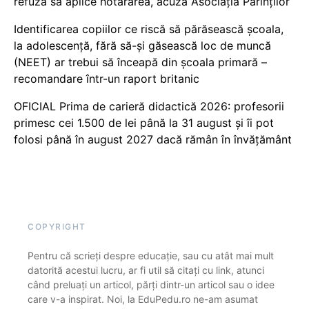
refuză să aplice hotărârea, acuză Asociația Părinților
Identificarea copiilor ce riscă să părăsească școala,
la adolescență, fără să-și găsească loc de muncă
(NEET) ar trebui să înceapă din școala primară –
recomandare într-un raport britanic
OFICIAL Prima de carieră didactică 2026: profesorii
primesc cei 1.500 de lei până la 31 august și îi pot
folosi până în august 2027 dacă rămân în învățământ
COPYRIGHT
Pentru că scrieți despre educație, sau cu atât mai mult
datorită acestui lucru, ar fi util să citați cu link, atunci
când preluați un articol, părți dintr-un articol sau o idee
care v-a inspirat. Noi, la EduPedu.ro ne-am asumat