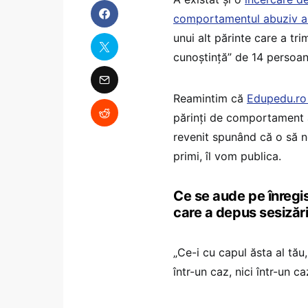
comportamentul abuziv al
unui alt părinte care a tri
cunoștință” de 14 persoane
Reamintim că
Edupedu.ro 
părinți de comportament ag
revenit spunând că o să n
primi, îl vom publica.
Ce se aude pe înregi
care a depus sesizăril
„Ce-i cu capul ăsta al tău,
într-un caz, nici într-un ca