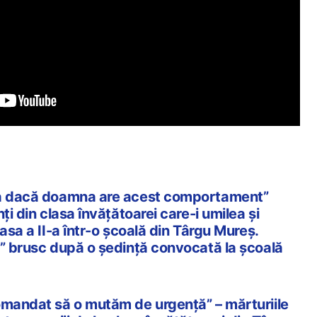
ma dacă doamna are acest comportament”
ți din clasa învățătoarei care-i umilea și
asa a II-a într-o școală din Târgu Mureș.
t” brusc după o ședință convocată la școală
omandat să o mutăm de urgență” – mărturiile