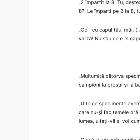
„2 împărțit la 8! Tu, dește
8?! Le împarți pe 2 la 8, t
„Ce-i cu capul tău, măi, (…
varză! Nu știu ce e în capu
„Mulțumită câtorva specim
campioni la prostii și la bâ
„Uite ce specimente avem 
care nu-și fac temele oră d
lumea, uitați-vă și voi cum
„Ce să-ți zic, măi, copile