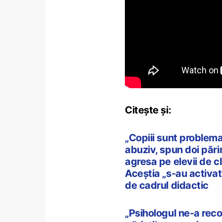
Citește și:
„Copiii sunt proble
abuziv, spun doi părin
agresa pe elevii de cl
Aceștia „s-au activa
de cadrul didactic
„Psihologul ne-a rec