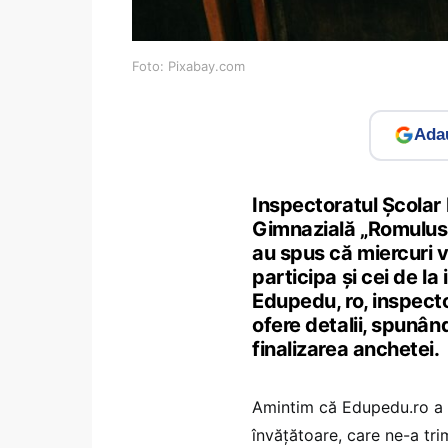
Foto: Pixabay.com
Adau
Inspectoratul Școlar
Gimnazială „Romulus
au spus că miercuri v
participa și cei de l
Edupedu, ro, inspecto
ofere detalii, spunâ
finalizarea anchetei.
Amintim că Edupedu.ro a fo
învățătoare, care ne-a trim