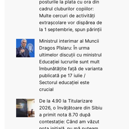
posturile la plata cu ora din
cadrul cluburilor copiilor:
Multe cercuri de activități
extrașcolare vor dispărea de
la 1 septembrie, spun părinții
Ministrul interimar al Muncii
Dragos Pîslaru: În urma
ultimelor discuții cu ministrul
Educației lucrurile sunt mult
îmbunătățite față de varianta
publicată pe 17 iulie /
Sectorul educației este
crucial
De la 4.90 la Titularizare
2026, o învățătoare din Sibiu
a primit nota 8.70 după
contestație: Când am văzut
nota inițială, nu mă puteam