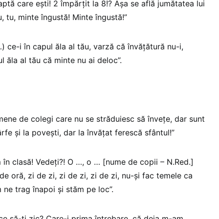
aptă care ești! 2 împărțit la 8!? Așa se află jumătatea lui
u, tu, minte îngustă! Minte îngustă!”
) ce-i în capul ăla al tău, varză că învățătură nu-i,
l ăla al tău că minte nu ai deloc”.
ene de colegi care nu se străduiesc să învețe, dar sunt
rfe și la povești, dar la învățat ferescă sfântul!”
în clasă! Vedeți?! O …, o … [nume de copii – N.Red.]
e oră, zi de zi, zi de zi, zi de zi, nu-și fac temele ca
 ne trag înapoi și stăm pe loc”.
, ce să-ți zic? Care-i prima întrebare, că deja m-am