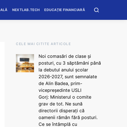
OALĂ
NEXTLAB.TECH
EDUCAȚIE FINANCIARĂ
CELE MAI CITITE ARTICOLE
Noi comasări de clase și
posturi, cu 3 săptămâni până
la debutul anului școlar
2026-2027, sunt semnalate
de Alin Badea, prim-
vicepreședinte USLI
Gorj: Ministerul o comite
grav de tot. Ne sună
directorii disperați că
oamenii rămân fără posturi.
Ce se întâmplă cu