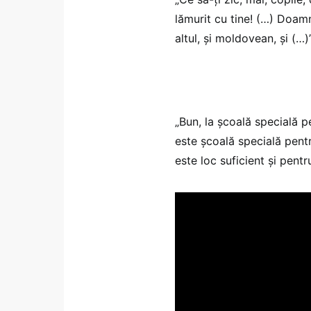
lămurit cu tine! (…) Doam
altul, și moldovean, și (…)”
„Bun, la școală specială p
este școală specială pentr
este loc suficient și pentr