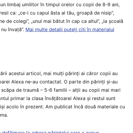
 un limbaj umilitor în timpul orelor cu copii de 8-9 ani,
sii ca: „ce-i cu capul ăsta al tău, groapă de nisip”,
e de colegi”, „unul mai bătut în cap ca altul”, „la școală
 nu învață”.
Mai multe detalii puteți citi în materialul
ii acestui articol, mai mulți părinți ai căror copii au
arei Alexa ne-au contactat. O parte din părinți și-au
 scăpa de traumă – 5-6 familii – alții au copii mai mari
tul primar la clasa învățătoarei Alexa și restul sunt
criși acolo în prezent. Am publicat încă două materiale cu
rma.
 defăimare la adresa părintelui care a expus