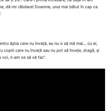
ne, dă-mi răbdare! Doamne, unul mai bătut în cap ca
.
entru ăștia care nu învață, eu nu o să mă mai… cu ei,
u copiii care nu învață sau nu pot să învețe, dragă, și
u voi, n-am ce să vă fac”.