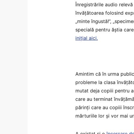
Înregistrările audio relevă
învățătoarea folosind expre
„minte îngustă!”, „specimen
specială pentru ăștia care
inițial aici.
Amintim că în urma publicăr
probleme la clasa învățăto
mutat deja copiii pentru a
care au terminat învățămân
părinți care au copiii îns
mărturiile lor și vor mai u
A existat și o
încercare de