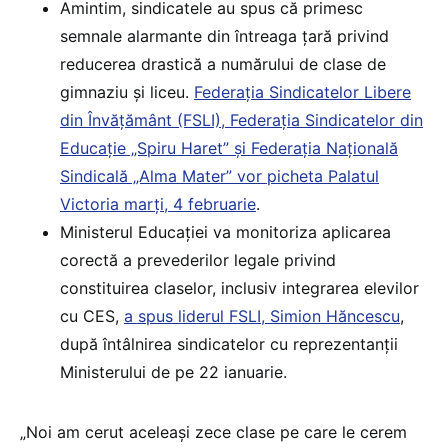
Amintim, sindicatele au spus că primesc
semnale alarmante din întreaga țară privind
reducerea drastică a numărului de clase de
gimnaziu și liceu.
Federația Sindicatelor Libere
din Învățământ (FSLI), Federația Sindicatelor din
Educație „Spiru Haret” și Federația Națională
Sindicală „Alma Mater” vor picheta Palatul
Victoria marți, 4 februarie
.
Ministerul Educației va monitoriza aplicarea
corectă a prevederilor legale privind
constituirea claselor, inclusiv integrarea elevilor
cu CES,
a spus liderul FSLI, Simion Hăncescu
,
după întâlnirea sindicatelor cu reprezentanții
Ministerului de pe 22 ianuarie.
„Noi am cerut aceleaşi zece clase pe care le cerem