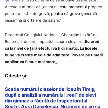
generală
și cred cu tărie că se impune treaba asta”.
Acesta a afirmat că „acum nu este momentul propice
pentru o astfel de grevă, pentru că greva generală
înseamnă și o tăiere de salarii.”
Directorul Colegiului Național „Gheorghe Lazăr” din
București, despre impactul asupra elevilor: „
Eu cred
că la nivel de țară efectul va fi dramatic. La liceele
bune va crește media de admitere. Povara pe umerii
copiilor va fi mult mai mare
„.
Citește și:
Scade numărul claselor de liceu în Timiș,
după o analiză a numărului „real” de elevi
din gimnaziu făcută de Inspectoratul
Școlar. Aura Danielescu: Nu avem pe ce să