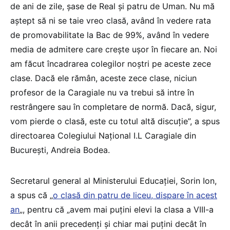
de ani de zile, şase de Real şi patru de Uman. Nu mă
aştept să ni se taie vreo clasă, având în vedere rata
de promovabilitate la Bac de 99%, având în vedere
media de admitere care creşte uşor în fiecare an. Noi
am făcut încadrarea colegilor noştri pe aceste zece
clase. Dacă ele rămân, aceste zece clase, niciun
profesor de la Caragiale nu va trebui să intre în
restrângere sau în completare de normă. Dacă, sigur,
vom pierde o clasă, este cu totul altă discuţie”, a spus
directoarea Colegiului Național I.L Caragiale din
București, Andreia Bodea.
Secretarul general al Ministerului Educației, Sorin Ion,
a spus că „
o clasă din patru de liceu, dispare în acest
an
„, pentru că „avem mai puțini elevi la clasa a VIII-a
decât în anii precedenți și chiar mai puțini decât în