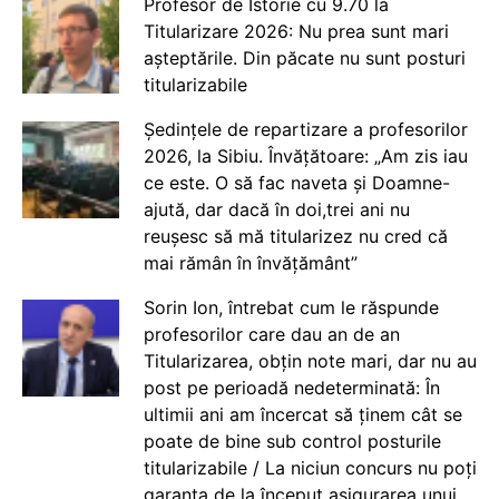
Profesor de Istorie cu 9.70 la
Titularizare 2026: Nu prea sunt mari
așteptările. Din păcate nu sunt posturi
titularizabile
Ședințele de repartizare a profesorilor
2026, la Sibiu. Învățătoare: „Am zis iau
ce este. O să fac naveta și Doamne-
ajută, dar dacă în doi,trei ani nu
reușesc să mă titularizez nu cred că
mai rămân în învățământ”
Sorin Ion, întrebat cum le răspunde
profesorilor care dau an de an
Titularizarea, obțin note mari, dar nu au
post pe perioadă nedeterminată: În
ultimii ani am încercat să ținem cât se
poate de bine sub control posturile
titularizabile / La niciun concurs nu poți
garanta de la început asigurarea unui