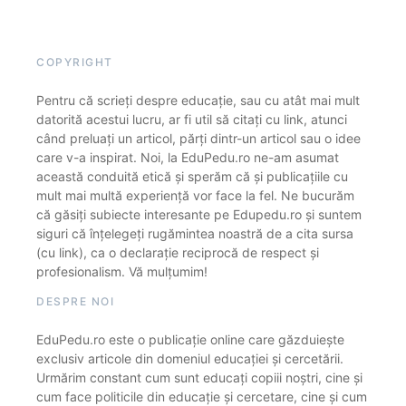
COPYRIGHT
Pentru că scrieți despre educație, sau cu atât mai mult
datorită acestui lucru, ar fi util să citați cu link, atunci
când preluați un articol, părți dintr-un articol sau o idee
care v-a inspirat. Noi, la EduPedu.ro ne-am asumat
această conduită etică și sperăm că și publicațiile cu
mult mai multă experiență vor face la fel. Ne bucurăm
că găsiți subiecte interesante pe Edupedu.ro și suntem
siguri că înțelegeți rugămintea noastră de a cita sursa
(cu link), ca o declarație reciprocă de respect și
profesionalism. Vă mulțumim!
DESPRE NOI
EduPedu.ro este o publicație online care găzduiește
exclusiv articole din domeniul educației și cercetării.
Urmărim constant cum sunt educați copiii noștri, cine și
cum face politicile din educație și cercetare, cine și cum