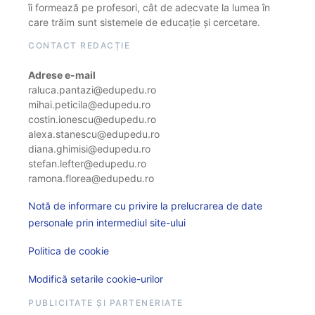
îi formează pe profesori, cât de adecvate la lumea în
care trăim sunt sistemele de educație și cercetare.
CONTACT REDACȚIE
Adrese e-mail
raluca.pantazi@edupedu.ro
mihai.peticila@edupedu.ro
costin.ionescu@edupedu.ro
alexa.stanescu@edupedu.ro
diana.ghimisi@edupedu.ro
stefan.lefter@edupedu.ro
ramona.florea@edupedu.ro
Notă de informare cu privire la prelucrarea de date
personale prin intermediul site-ului
Politica de cookie
Modifică setarile cookie-urilor
PUBLICITATE ȘI PARTENERIATE