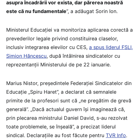
asupra încadrării vor exista, dar părerea noastră
este că nu fundamentale
”, a adăugat Sorin Ion.
Ministerul Educației va monitoriza aplicarea corectă a
prevederilor legale privind constituirea claselor,
inclusiv integrarea elevilor cu CES,
a spus liderul FSLI,
Simion Hăncescu
, după întâlnirea sindicatelor cu
reprezentanții Ministerului de pe 22 ianuarie.
Marius Nistor, președintele Federației Sindicatelor din
Educație „Spiru Haret”, a declarat că semnalele
primite de la profesori sunt că „ne pregătim de grevă
generală”. „Dacă actualul guvern îşi imaginează că,
prin plecarea ministrului Daniel David, s-au rezolvat
toate problemele, se înşeală”, a precizat liderul
sindical. Declarațiile au fost făcute pentru
TVR Info
.