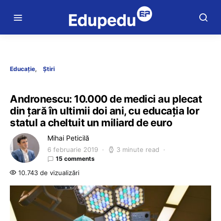
Educație
Știri
Andronescu: 10.000 de medici au plecat
din ţară în ultimii doi ani, cu educaţia lor
statul a cheltuit un miliard de euro
Mihai Peticilă
6 februarie 2019
3 minute read
15 comments
10.743 de vizualizări