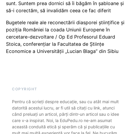
sunt. Suntem prea dornici să îi băgăm în șabloane și
să-i corectăm, să invalidăm ceea ce fac diferit
Bugetele reale ale reconectării diasporei științifice și
poziția României la coada Uniunii Europene în
cercetare-dezvoltare / Op Ed Profesorul Eduard
Stoica, conferențiar la Facultatea de Științe
Economice a Universității „Lucian Blaga” din Sibiu
COPYRIGHT
Pentru că scrieți despre educație, sau cu atât mai mult
datorită acestui lucru, ar fi util să citați cu link, atunci
când preluați un articol, părți dintr-un articol sau o idee
care v-a inspirat. Noi, la EduPedu.ro ne-am asumat
această conduită etică și sperăm că și publicațiile cu
mult mai multă experiență vor face la fel. Ne bucurăm