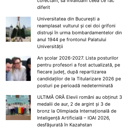
corectăm, să invalidăm ceea ce fac
diferit
Universitatea din București a
reamplasat vulturul și cei doi grifoni
distruși în urma bombardamentelor din
anul 1944 pe frontonul Palatului
Universității
An școlar 2026-2027. Lista posturilor
pentru profesori a fost actualizată, pe
fiecare județ, după repartizarea
candidaților de la Titularizare 2026 pe
posturi pe perioadă nedeterminată
ULTIMĂ ORĂ Elevii români au obținut 3
medalii de aur, 2 de argint și 3 de
bronz la Olimpiada Internațională de
Inteligență Artificială – IOAI 2026,
desfășurată în Kazahstan