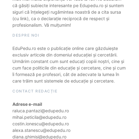
că găsiți subiecte interesante pe Edupedu.ro și suntem
siguri că înțelegeți rugămintea noastră de a cita sursa
(cu link), ca o declarație reciprocă de respect și
profesionalism. Vă mulțumim!
DESPRE NOI
EduPedu.ro este o publicație online care găzduiește
exclusiv articole din domeniul educației și cercetării.
Urmărim constant cum sunt educați copiii noștri, cine și
cum face politicile din educație și cercetare, cine și cum
îi formează pe profesori, cât de adecvate la lumea în
care trăim sunt sistemele de educație și cercetare.
CONTACT REDACȚIE
Adrese e-mail
raluca.pantazi@edupedu.ro
mihai.peticila@edupedu.ro
costin.ionescu@edupedu.ro
alexa.stanescu@edupedu.ro
diana.ghimisi@edupedu.ro