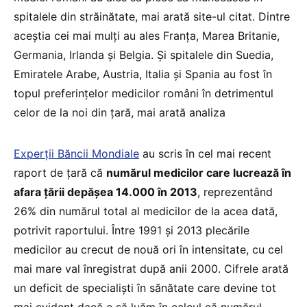
spitalele din străinătate, mai arată site-ul citat. Dintre
aceştia cei mai mulţi au ales Franţa, Marea Britanie,
Germania, Irlanda şi Belgia. Şi spitalele din Suedia,
Emiratele Arabe, Austria, Italia şi Spania au fost în
topul preferinţelor medicilor români în detrimentul
celor de la noi din ţară, mai arată analiza
Experții Băncii Mondiale
au scris în cel mai recent
raport de ţară că
numărul medicilor care lucrează în
afara țării depășea 14.000 în 2013
, reprezentând
26% din numărul total al medicilor de la acea dată,
potrivit raportului. Între 1991 și 2013 plecările
medicilor au crecut de nouă ori în intensitate, cu cel
mai mare val înregistrat după anii 2000. Cifrele arată
un deficit de specialiști în sănătate care devine tot
mai evident dacă e să luăm în calcul că numărul