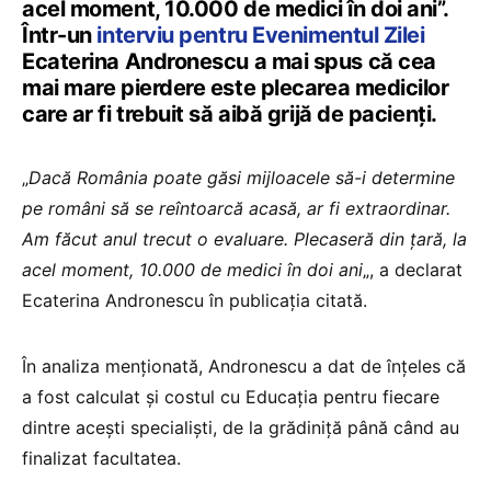
acel moment, 10.000 de medici în doi ani”.
Într-un
interviu pentru Evenimentul Zilei
Ecaterina Andronescu a mai spus că cea
mai mare pierdere este plecarea medicilor
care ar fi trebuit să aibă grijă de pacienţi.
„
Dacă România poate găsi mijloacele să-i determine
pe români să se reîntoarcă acasă, ar fi extraordinar.
Am făcut anul trecut o evaluare. Plecaseră din ţară, la
acel moment, 10.000 de medici în doi ani
„, a declarat
Ecaterina Andronescu în publicaţia citată.
În analiza menţionată, Andronescu a dat de înţeles că
a fost calculat şi costul cu Educaţia pentru fiecare
dintre aceşti specialişti, de la grădiniţă până când au
finalizat facultatea.