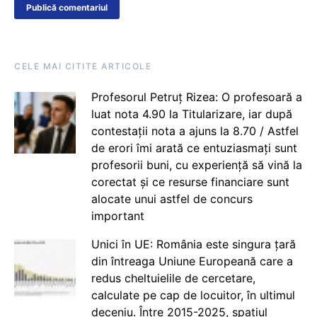
CELE MAI CITITE ARTICOLE
Profesorul Petruț Rizea: O profesoară a
luat nota 4.90 la Titularizare, iar după
contestații nota a ajuns la 8.70 / Astfel
de erori îmi arată ce entuziasmați sunt
profesorii buni, cu experiență să vină la
corectat și ce resurse financiare sunt
alocate unui astfel de concurs
important
Unici în UE: România este singura țară
din întreaga Uniune Europeană care a
redus cheltuielile de cercetare,
calculate pe cap de locuitor, în ultimul
deceniu. Între 2015-2025, spațiul