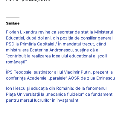
Similare
Florian Lixandru revine ca secretar de stat la Ministerul
Educației, după doi ani, din poziția de consilier general
PSD la Primăria Capitalei / În mandatul trecut, când
ministru era Ecaterina Andronescu, susține că a
“contribuit la realizarea idealului educaţional al şcolii
româneşti“
ÎPS Teodosie, susținător al lui Vladimir Putin, prezent la
conferința Academiei „paralele” AOSR de ziua Eminescu
Ion Iliescu și educația din România: de la fenomenul
Piața Universității la „mecanica fluidelor” ca fundament
pentru mersul lucrurilor în învățământ