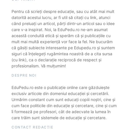
Pentru că scrieți despre educație, sau cu atât mai mult
datorită acestui lucru, ar fi util să citați cu link, atunci
când preluați un articol, părți dintr-un articol sau o idee
care v-a inspirat. Noi, la EduPedu.ro ne-am asumat
această conduită etică și sperăm că și publicațiile cu
mult mai multă experiență vor face la fel. Ne bucurăm
că găsiți subiecte interesante pe Edupedu.ro și suntem
siguri că înțelegeți rugămintea noastră de a cita sursa
(cu link), ca o declarație reciprocă de respect și
profesionalism. Vă mulțumim!
DESPRE NOI
EduPedu.ro este o publicație online care găzduiește
exclusiv articole din domeniul educației și cercetării.
Urmărim constant cum sunt educați copiii noștri, cine și
cum face politicile din educație și cercetare, cine și cum
îi formează pe profesori, cât de adecvate la lumea în
care trăim sunt sistemele de educație și cercetare.
CONTACT REDACȚIE