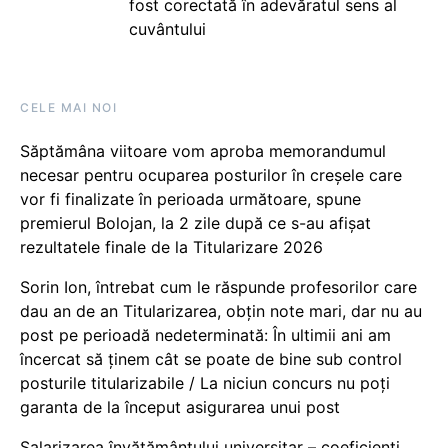
fost corectată în adevăratul sens al
cuvântului
CELE MAI NOI
Săptămâna viitoare vom aproba memorandumul
necesar pentru ocuparea posturilor în creșele care
vor fi finalizate în perioada următoare, spune
premierul Bolojan, la 2 zile după ce s-au afișat
rezultatele finale de la Titularizare 2026
Sorin Ion, întrebat cum le răspunde profesorilor care
dau an de an Titularizarea, obțin note mari, dar nu au
post pe perioadă nedeterminată: În ultimii ani am
încercat să ținem cât se poate de bine sub control
posturile titularizabile / La niciun concurs nu poți
garanta de la început asigurarea unui post
Salarizarea învățământului universitar – coeficienți