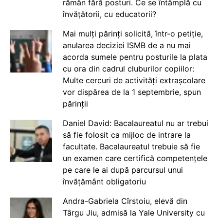
rămân fără posturi. Ce se întâmplă cu
învățătorii, cu educatorii?
Mai mulți părinți solicită, într-o petiție,
anularea deciziei ISMB de a nu mai
acorda sumele pentru posturile la plata
cu ora din cadrul cluburilor copiilor:
Multe cercuri de activități extrașcolare
vor dispărea de la 1 septembrie, spun
părinții
Daniel David: Bacalaureatul nu ar trebui
să fie folosit ca mijloc de intrare la
facultate. Bacalaureatul trebuie să fie
un examen care certifică competențele
pe care le ai după parcursul unui
învățământ obligatoriu
Andra-Gabriela Cîrstoiu, elevă din
Târgu Jiu, admisă la Yale University cu