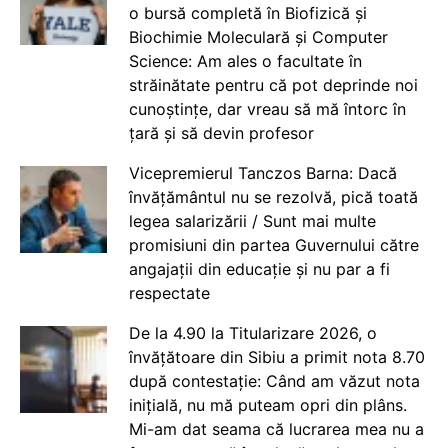
o bursă completă în Biofizică și
Biochimie Moleculară și Computer
Science: Am ales o facultate în
străinătate pentru că pot deprinde noi
cunoștințe, dar vreau să mă întorc în
țară și să devin profesor
Vicepremierul Tanczos Barna: Dacă
învățământul nu se rezolvă, pică toată
legea salarizării / Sunt mai multe
promisiuni din partea Guvernului către
angajații din educație și nu par a fi
respectate
De la 4.90 la Titularizare 2026, o
învățătoare din Sibiu a primit nota 8.70
după contestație: Când am văzut nota
inițială, nu mă puteam opri din plâns.
Mi-am dat seama că lucrarea mea nu a