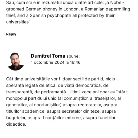
Sau, cum scrie in rezumatul unuia dintre articole: „a Nobel-
groomed German phoney in London, a Romanian papermilling
thief, and a Spanish psychopath all protected by their
universities”
Reply
Dumitrel Toma
spune:
1 octombrie 2024 la 16:46
Cât timp universitățile vor fi doar secții de partid, nicio
speranță legată de etică, de viață democratică, de
transparență, de performanță. Ultimii zece ani doar au întărit
monopolul partidului unic (al comuniștilor, al traseiștilor, al
generalilor, al oportuniștilor) asupra rectoratelor, asupra
titlurilor academice, asupra secretelor din teze, asupra
bugetelor, asupra finanțărilor externe, asupra funcțiilor
didactice.