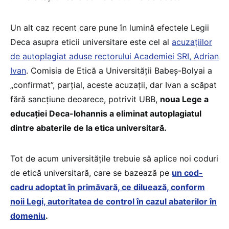
Un alt caz recent care pune în lumină efectele Legii
Deca asupra eticii universitare este cel al
acuzațiilor
de autoplagiat aduse rectorului Academiei SRI, Adrian
Ivan
. Comisia de Etică a Universității Babeș-Bolyai a
„confirmat”, parțial, aceste acuzații, dar Ivan a scăpat
fără sancțiune deoarece, potrivit UBB,
noua Lege a
educației Deca-Iohannis a eliminat autoplagiatul
dintre abaterile de la etica universitară.
Tot de acum universitățile trebuie să aplice noi coduri
de etică universitară, care se bazează pe
un cod-
cadru adoptat în primăvară, ce diluează, conform
noii Legi, autoritatea de control în cazul abaterilor în
domeniu
.