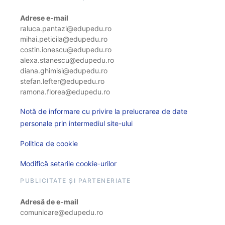
Adrese e-mail
raluca.pantazi@edupedu.ro
mihai.peticila@edupedu.ro
costin.ionescu@edupedu.ro
alexa.stanescu@edupedu.ro
diana.ghimisi@edupedu.ro
stefan.lefter@edupedu.ro
ramona.florea@edupedu.ro
Notă de informare cu privire la prelucrarea de date
personale prin intermediul site-ului
Politica de cookie
Modifică setarile cookie-urilor
PUBLICITATE ȘI PARTENERIATE
Adresă de e-mail
comunicare@edupedu.ro