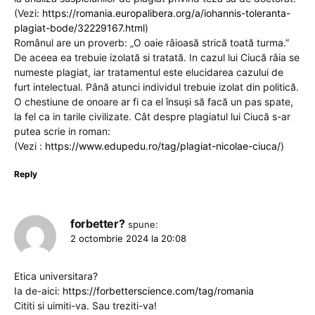
(Vezi:
https://romania.europalibera.org/a/iohannis-toleranta-
plagiat-bode/32229167.html
)
Românul are un proverb: „O oaie râioasă strică toată turma.”
De aceea ea trebuie izolată si tratată. In cazul lui Ciucă râia se
numeste plagiat, iar tratamentul este elucidarea cazului de
furt intelectual. Până atunci individul trebuie izolat din politică.
O chestiune de onoare ar fi ca el însuși să facă un pas spate,
la fel ca in tarile civilizate. Cât despre plagiatul lui Ciucă s-ar
putea scrie in roman:
(Vezi :
https://www.edupedu.ro/tag/plagiat-nicolae-ciuca/
)
Reply
forbetter?
spune:
2 octombrie 2024 la 20:08
Etica universitara?
Ia de-aici:
https://forbetterscience.com/tag/romania
Cititi si uimiti-va. Sau treziti-va!