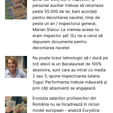
personal auxiliar trebuie să returneze
peste 55.000 de lei, bani acordați
pentru decontarea navetei, timp de
peste un an / Inspectorul general,
Marian Staicu: La vremea aceea nu
eram inspector șef. ISJ ne-a cerut să
depunem documente pentru
decontarea navetei
Nu poate liceul tehnologic să-i ducă pe
toți elevii la un Bacalaureat de 100%
absolvire, sunt care au intrat cu media
2 sau 3, spune inspectoarea Iuliana
Țugui: Performanța trebuie măsurată și
prin câți absolvenți se angajează
Evoluția salariilor profesorilor din
România nu se încadrează în niciun
model european - analiză Eurydice: