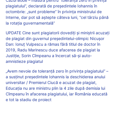
Cazul Bode – măsură pentru “toleranța zero în privința
plagiatului”, declarată de președintele Iohannis în
octombrie: „sunt probleme” în privința ministrului de
Interne, dar pot să aștepte câteva luni, “cel târziu până
la rotația guvernamentală”
UPDATE Cine sunt plagiatorii dovediți și miniștrii acuzați
de plagiat din guvernul președintelui-olimpic Nicușor
Dan: Ionuț Vulpescu a rămas fără titlul de doctor în
2019, Radu Marinescu duce afacerea de plagiat la
Justiție, Sorin Cîmpeanu a încercat să-și auto-
amnistieze plagiatul
„Avem nevoie de toleranță zero în privința plagiatului” –
a susținut președintele Iohannis la deschiderea anului
universitar / Premierul Ciucă e acuzat de plagiat,
Educația nu are ministru plin la 4 zile după demisia lui
Cîmpeanu în afacerea plagiatului, iar România educată
e tot la stadiu de proiect