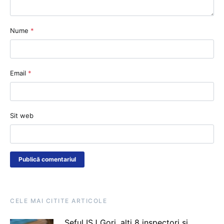
Nume
*
Email
*
Sit web
CELE MAI CITITE ARTICOLE
Șeful ISJ Gorj, alți 8 inspectori și