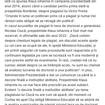
Iată ce spunea Klaus Iohannis în campania prezidențială din
anul 2014, atunci când a candidat pentru prima dată la
președinția României, despre plagiatul lui Victor Ponta:
”Oriunde în lume un politician prins că a plagiat și numai trei
rânduri este obligat să se retragă din politică”.
In cazul acuzatiilor de plagiat în teza de doctorat a generalului
Nicolae Ciucă, președintele Klaus Iohannis a fost mult mai
rezervat, in afirmatiile sale din anul 2022 : „Dacă vorbim
despre chestiuni legate de plagiat, am discutat aceste spețe
cu cei care se ocupă de ele, în speță Ministerul Educației, și
am primit asigurări că toate procedurile sunt respectate și în
continuare legislația pe care se lucrează va fi una modernă și
care previne astfel de evenimente. În rest, credeți-mă că nu
cunosc detalii despre ce se întâmplă acolo, nu sunt eu chemat
să analizez lucrarea de doctorat a unui politician”. In plus,
Administrația Prezidențială a dat un comunicat ca până la o
decizie finală a instituțiilor abilitate, Președintele Klaus
Iohannis nu va mai face alte precizări pe acest subiect.
Evident “o decizie finală a instituțiilor abilitate” pe tema
plagiatului lui Ciucă nu are cum să apară, din moment ce
Curtea de apel Cluj obligă Ministerul Educaţiei să se abţină de
la analiza suspiciunilor de plagiat privind teza sa de doctorat.