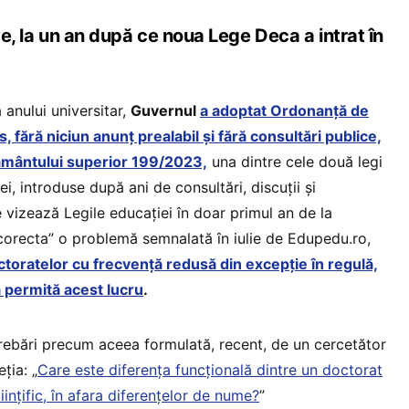
ive, la un an după ce noua Lege Deca a intrat în
 anului universitar,
Guvernul
a adoptat Ordonanță de
, fără niciun anunț prealabil și fără consultări publice,
ământului superior 199/2023,
una dintre cele două legi
i, introduse după ani de consultări, discuții și
 vizează Legile educației în doar primul an de la
corecta” o problemă semnalată în iulie de Edupedu.ro,
toratelor cu frecvență redusă din excepție în regulă,
să permită acest lucru
.
trebări precum aceea formulată, recent, de un cercetător
ția: „
Care este diferența funcțională dintre un doctorat
tiințific, în afara diferențelor de nume?
”