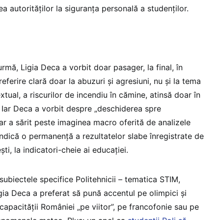
a autorităților la siguranța personală a studenților.
rmă, Ligia Deca a vorbit doar pasager, la final, în
referire clară doar la abuzuri și agresiuni, nu și la tema
tual, a riscurilor de incendiu în cămine, atinsă doar în
e. Iar Deca a vorbit despre „deschiderea spre
dar a sărit peste imaginea macro oferită de analizele
indică o permanență a rezultatelor slabe înregistrate de
ti, la indicatori-cheie ai educației.
 subiectele specifice Politehnicii – tematica STIM,
gia Deca a preferat să pună accentul pe olimpici și
capacității României „pe viitor”, pe francofonie sau pe