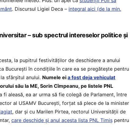
fenomenele meteo. Plus: un apel ca
studenții Poli să
ământ
. Discursul Ligiei Deca –
integral aici (de la min.
versitar – sub spectrul intereselor politice și
esta, la pupitrul festivităților de deschidere a anului
ica București în condițiile în care ea se pregătește pentru
la sfârșitul anului.
Numele ei
a fost deja vehiculat
sorului său la ME, Sorin Cîmpeanu, pe listele PNL
 fi aleasă, ea ar urma să fie colegă de Parlament, între
rector al USAMV București, forțat să plece de la minister
lagiat
, dar și cu Marilen Pirtea, rectorul Universității de
ntar,
care deschide și anul acesta lista PNL Timiș
pentru