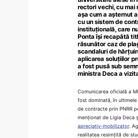
rectori vechi, cu ma
așa cum a așternut a
cu un sistem de contr
instituțională, care 
Ponta își recapătă ti
răsunător caz de pla
scandaluri de hărțuir
aplicarea soluțiilor p
a fost pusă sub semnu
ministra Deca a vizit
Comunicarea oficială a Min
fost dominată, în ultimele 
de contracte prin PNRR pe
menționat de Ligia Deca ș
apreciativ-mobilizator
. A
realitatea resimțită de stud