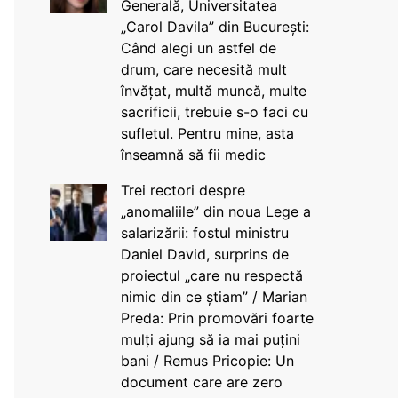
Generală, Universitatea
„Carol Davila” din București:
Când alegi un astfel de
drum, care necesită mult
învățat, multă muncă, multe
sacrificii, trebuie s-o faci cu
sufletul. Pentru mine, asta
înseamnă să fii medic
Trei rectori despre
„anomaliile” din noua Lege a
salarizării: fostul ministru
Daniel David, surprins de
proiectul „care nu respectă
nimic din ce știam” / Marian
Preda: Prin promovări foarte
mulți ajung să ia mai puțini
bani / Remus Pricopie: Un
document care are zero