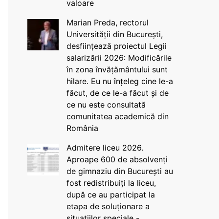
valoare
Marian Preda, rectorul
Universității din București,
desființează proiectul Legii
salarizării 2026: Modificările
în zona învățământului sunt
hilare. Eu nu înțeleg cine le-a
făcut, de ce le-a făcut și de
ce nu este consultată
comunitatea academică din
România
Admitere liceu 2026.
Aproape 600 de absolvenți
de gimnaziu din București au
fost redistribuiți la liceu,
după ce au participat la
etapa de soluționare a
situațiilor speciale -