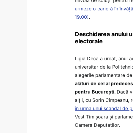
nevoia de soluții pentru 
urmeze o carieră în învăț
19.00)
.
Deschiderea anului uni
electorale
Ligia Deca a urcat, anul ac
universitar de la Politehn
alegerile parlamentare de 
alături de cel al predece
pentru București.
Dacă va
alții, cu Sorin Cîmpeanu, 
în urma unui scandal de p
Vest Timișoara și parlame
Camera Deputaților.