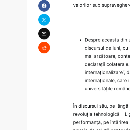
valorilor sub supraveghere
Despre aceasta din u
discursul de luni, cu 
mai arzătoare, contex
declarații colateral
internaționalizare”, 
internaționale, care 
universitățile româneș
În discursul său, pe lângă
revoluția tehnologică – Li
performanță, pe întărirea 