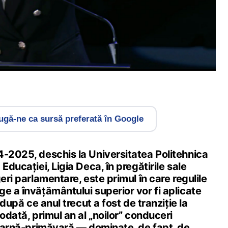
gă-ne ca sursă preferată în Google
4-2025, deschis la Universitatea Politehnica
Educației, Ligia Deca, în pregătirile sale
eri parlamentare, este primul în care regulile
e a învățământului superior vor fi aplicate
, după ce anul trecut a fost de tranziție la
todată, primul an al „noilor” conduceri
 iarnă-primăvară — dominate, de fapt, de