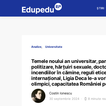
ȘTIRI
Analize
Universitate
Temele noului an universitar, para
politizare, hărțuiri sexuale, doc
incendiilor în cămine, reguli etic
internațional, Ligia Deca le-a vo
olimpici, capacitatea României p
Costin Ionescu
30 septembrie 2024
8 minute re