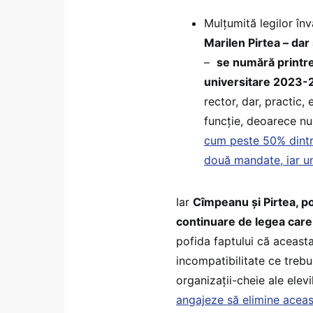
Mulțumită legilor în
Marilen Pirtea – dar
–
se numără printre
universitare 2023
rector, dar, practic, 
funcție, deoarece nu
cum peste 50% dintre
două mandate, iar un
Iar
Cîmpeanu și Pirtea, posi
continuare de legea care 
pofida faptului că aceasta
incompatibilitate ce trebu
organizații-cheie ale elevil
angajeze să elimine aceas