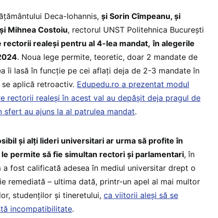
vățământului Deca-Iohannis,
și Sorin Cîmpeanu, și
 și Mihnea Costoiu
, rectorul UNST Politehnica București
 rectorii realeși pentru al 4-lea mandat,
în alegerile
-2024
. Noua lege permite, teoretic, doar 2 mandate de
ea îi lasă în funcție pe cei aflați deja de 2-3 mandate în
 se aplică retroactiv.
Edupedu.ro a prezentat modul
 rectorii realeși în acest val au depășit deja pragul de
 sfert au ajuns la al patrulea mandat
.
bil și alți lideri universitari ar urma să profite în
le permite să fie simultan rectori și parlamentari
, în
 a fost calificată adesea în mediul universitar drept o
ie remediată – ultima dată, printr-un apel al mai multor
or, studenților și tineretului,
ca viitorii aleși să se
tă incompatibilitate
.