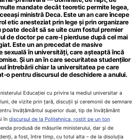
i multe mandate decât teoretic permite legea,
ceeași ministră Deca. Este un an care începe
ol etic anesteziat prin lege și prin organizare
nu poate decât să se uite cum fostul premier
tlul de doctor pe care-l pierduse după cel mai
giat. Este un an precedat de masive
e sexuală în universități, care așteaptă încă
romise. Și un an în care securitatea studenților
l întrebării chiar la universitatea pe care
at-o pentru discursul de deschidere a anului.
isterului Educației cu privire la mediul universitar a
luni, de vizite prin țară, discuții și ceremonii de semnare
ntru învățământul superior dual, tip de învățământ
i în
discursul de la Politehnica, rostit pe un ton
genda produsă de măsurile ministerului, dar și de
enți, a fost, între timp, cu totul alta – de la disoluția