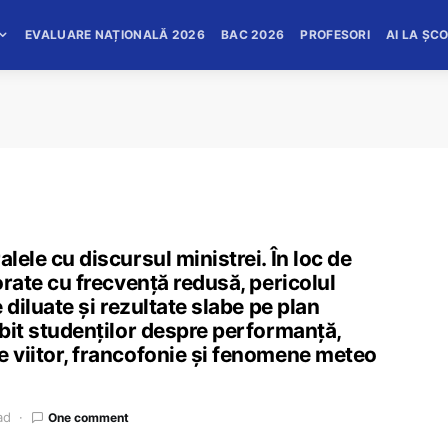
EVALUARE NAȚIONALĂ 2026
BAC 2026
PROFESORI
AI LA ȘC
lele cu discursul ministrei. În loc de
torate cu frecvență redusă, pericolul
e diluate și rezultate slabe pe plan
rbit studenților despre performanță,
e viitor, francofonie și fenomene meteo
ad
One comment