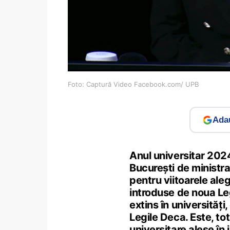
Foto: Captură Video Facebook.com/ UPB
Adau
Anul universitar 202
București de ministra 
pentru viitoarele aleg
introduse de noua Leg
extins în universități
Legile Deca. Este, to
universitare alese în