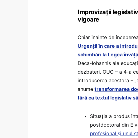
Improvizații legislat
vigoare
Chiar înainte de începerea
Urgență în care a introdus
schimbări la Legea învăț
Deca-Iohannis ale educație
dezbateri. OUG – a 4-a ce
introducerea acestora – „
anume
transformarea doc
fără ca textul legislativ 
Situația a produs în
postdoctoral din Elve
profesional și unul ș