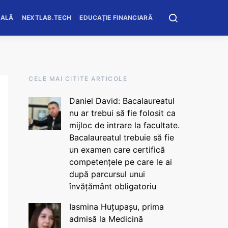
OALĂ
NEXTLAB.TECH
EDUCAȚIE FINANCIARĂ
CELE MAI CITITE ARTICOLE
Daniel David: Bacalaureatul
nu ar trebui să fie folosit ca
mijloc de intrare la facultate.
Bacalaureatul trebuie să fie
un examen care certifică
competențele pe care le ai
după parcursul unui
învățământ obligatoriu
Iasmina Huțupașu, prima
admisă la Medicină