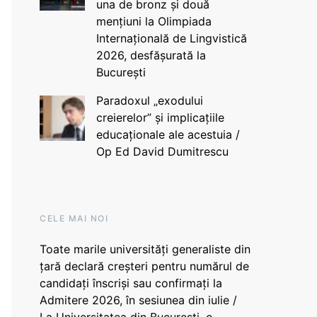
una de bronz și două
mențiuni la Olimpiada
Internațională de Lingvistică
2026, desfășurată la
București
Paradoxul „exodului
creierelor” și implicațiile
educaționale ale acestuia /
Op Ed David Dumitrescu
CELE MAI NOI
Toate marile universități generaliste din
țară declară creșteri pentru numărul de
candidați înscriși sau confirmați la
Admitere 2026, în sesiunea din iulie /