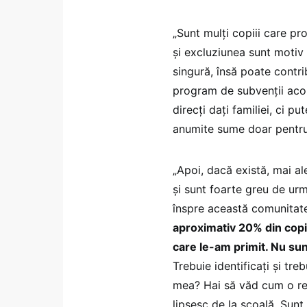
„Sunt mulți copiii care pr
și excluziunea sunt motiv
singură, însă poate contri
program de subvenții acor
direcți dați familiei, ci p
anumite sume doar pentru 
„Apoi, dacă există, mai 
și sunt foarte greu de urm
înspre această comunitate
aproximativ 20% din copii
care le-am primit. Nu sunt
Trebuie identificați și tr
mea? Hai să văd cum o re
lipsesc de la școală. Sunt