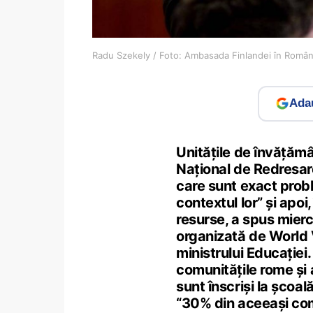
Radu Szekely / Foto: Ambasada Finlandei în Român
Adau
Unitățile de învățămâ
Național de Redresare 
care sunt exact probl
contextul lor” și apoi,
resurse, a spus mier
organizată de World V
ministrului Educației. 
comunitățile rome și 
sunt înscriși la școal
“30% din aceeași co