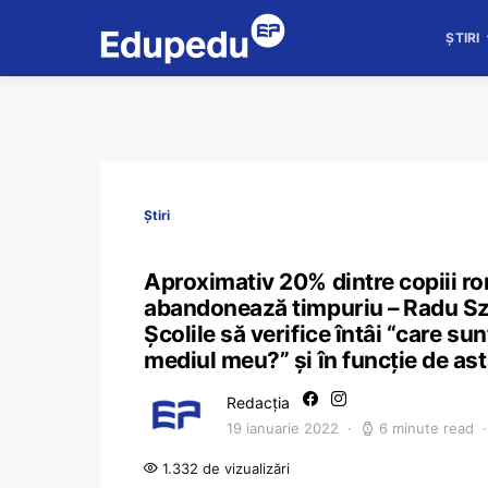
ȘTIRI
Știri
Aproximativ 20% dintre copiii ro
abandonează timpuriu – Radu Szek
Școlile să verifice întâi “care su
mediul meu?” și în funcție de ast
Redacția
19 ianuarie 2022
6 minute read
1.332 de vizualizări