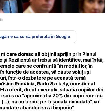
ia
gă-ne ca sursă preferată în Google
nt care doresc să obțină sprijin prin Planul
și Reziliență ar trebui să identifice, mai întâi,
emele care se confruntă “în mediul lor, în
 în funcție de acestea, să caute soluții și
curi, într-o dezbatere pe această temă
ision România, Radu Szekely, consilier al
El a oferit, drept exemplu, situația copiilor din
a spus că “aproximativ 20% din copiii romi nu
ă (…), nu au trecut pe la școală niciodată”, iar
munitate abandonează timpuriu”.