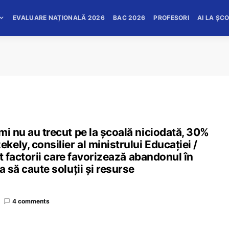
EVALUARE NAȚIONALĂ 2026
BAC 2026
PROFESORI
AI LA ȘC
mi nu au trecut pe la școală niciodată, 30%
ely, consilier al ministrului Educației /
nt factorii care favorizează abandonul în
a să caute soluții și resurse
4 comments