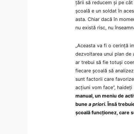
țării să reducem și pe câ
școală e un soldat în aces
asta. Chiar dacă în momen
nu există risc, nu înseamn
„Aceasta va fi o cerință i
dezvoltarea unui plan de a
ar trebui să fie totuși co
fiecare școală să analizez
sunt factorii care favori
acțiuni vom face”, haideț
manual, un meniu de activ
bune
a priori
. Însă trebui
școală funcționez, care 