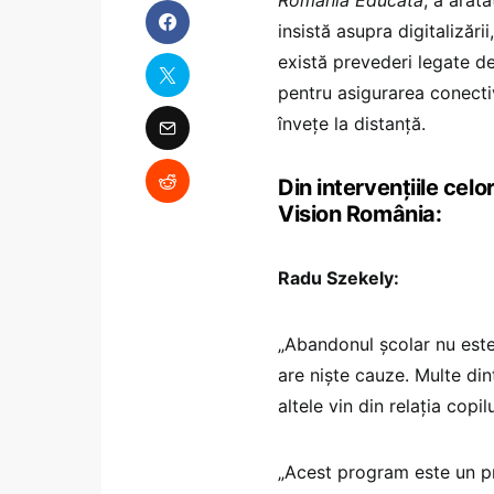
insistă asupra digitalizăr
există prevederi legate de 
pentru asigurarea conectivi
învețe la distanță.
Din intervențiile cel
Vision România:
Radu Szekely:
„Abandonul școlar nu este
are niște cauze. Multe din
altele vin din relația copilu
„Acest program este un pro