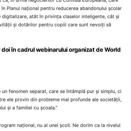
ii, în Planul național pentru reducerea abandonului școlar
digitalizare, atât în privința claselor inteligente, cât și
tății și dotărilor pentru copiii care sunt nevoiți să
or doi în cadrul webinarului organizat de World
 un fenomen separat, care se întâmplă pur și simplu, ci
tre ele provin din probleme mai profunde ale societății,
lui și a familiei cu școala.”
gram național, nu al unei școli. Ne dorim ca la nivelul