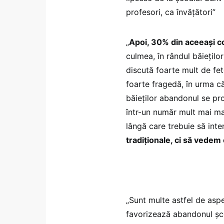
profesori, ca învățători”
„
Apoi, 30% din aceeași 
culmea, în rândul băiețilo
discută foarte mult de fe
foarte fragedă, în urma că
băieților abandonul se pro
într-un număr mult mai mar
lângă care trebuie să int
tradiționale, ci să vedem
„Sunt multe astfel de aspe
favorizează abandonul șco