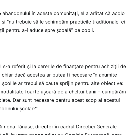
 abandonului în aceste comunități, el a arătat că acolo
i și “nu trebuie să le schimbăm practicile tradiționale, ci
i pentru a-i aduce spre școală” pe copii.
l s-a referit și la cererile de finanțare pentru achiziții de
ă, chiar dacă acestea ar putea fi necesare în anumite
școlile ar trebui să caute sprijin pentru alte obiective:
o modalitate foarte ușoară de a cheltui banii – cumpărăm
ete. Dar sunt necesare pentru acest scop al acestui
donului școlar?”.
, Simona Tănase, director în cadrul Direcției Generale
at că, în urma negocierilor cu Comisia Europeană, care