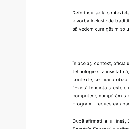
Referindu-se la contextele
e vorba inclusiv de tradiți
să vedem cum găsim soluți
În același context, oficialu
tehnologie și a insistat c
contexte, cel mai probabil 
“Există tendința și este 
computere, cumpărăm tabl
program – reducerea aban
După afirmațiile lui, însă
România Educată
, a arăt