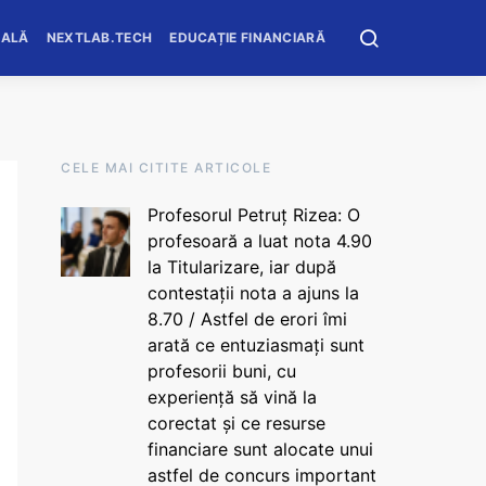
OALĂ
NEXTLAB.TECH
EDUCAȚIE FINANCIARĂ
CELE MAI CITITE ARTICOLE
Profesorul Petruț Rizea: O
profesoară a luat nota 4.90
la Titularizare, iar după
contestații nota a ajuns la
8.70 / Astfel de erori îmi
arată ce entuziasmați sunt
profesorii buni, cu
experiență să vină la
corectat și ce resurse
financiare sunt alocate unui
astfel de concurs important