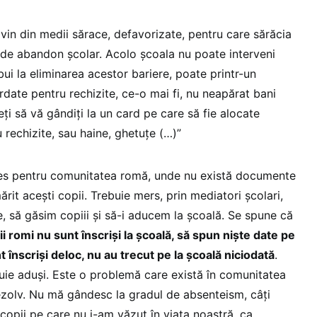
ovin din medii sărace, defavorizate, pentru care sărăcia
 de abandon școlar. Acolo școala nu poate interveni
bui la eliminarea acestor bariere, poate printr-un
date pentru rechizite, ce-o mai fi, nu neapărat bani
uteți să vă gândiți la un card pe care să fie alocate
rechizite, sau haine, ghetuțe (…)”
ales pentru comunitatea romă, unde nu există documente
ărit acești copii. Trebuie mers, prin mediatori școlari,
, să găsim copiii și să-i aducem la școală. Se spune că
i romi nu sunt înscriși la școală, să spun niște date pe
 înscriși deloc, nu au trecut pe la școală niciodată
.
ebuie aduși. Este o problemă care există în comunitatea
zolv. Nu mă gândesc la gradul de absenteism, câți
 copii pe care nu i-am văzut în viața noastră, ca