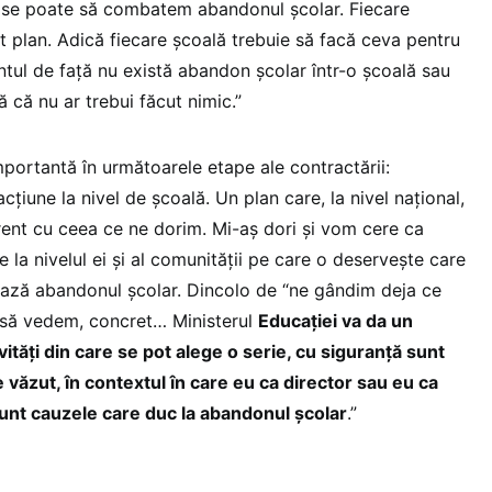
t se poate să combatem abandonul școlar. Fiecare
t plan. Adică fiecare școală trebuie să facă ceva pentru
tul de față nu există abandon școlar într-o școală sau
ă că nu ar trebui făcut nimic.”
mportantă în următoarele etape ale contractării:
cțiune la nivel de școală. Un plan care, la nivel național,
erent cu ceea ce ne dorim. Mi-aș dori și vom cere ca
e la nivelul ei și al comunității pe care o deservește care
zează abandonul școlar. Dincolo de “ne gândim deja ce
i să vedem, concret… Ministerul
Educației va da un
ități din care se pot alege o serie, cu siguranță sunt
e văzut, în contextul în care eu ca director sau eu ca
sunt cauzele care duc la abandonul școlar
.”