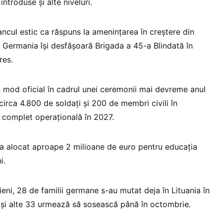
introduse şi alte niveluri.
ancul estic ca răspuns la ameninţarea în creştere din
 Germania îşi desfăşoară Brigada a 45-a Blindată în
res.
în mod oficial în cadrul unei ceremonii mai devreme anul
circa 4.800 de soldaţi şi 200 de membri civili în
complet operaţională în 2027.
an a alocat aproape 2 milioane de euro pentru educaţia
i.
anieni, 28 de familii germane s-au mutat deja în Lituania în
i şi alte 33 urmează să sosească până în octombrie.