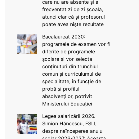
care nu are absențe și a
frecventat zi de zi școala,
atunci clar că și profesorul
poate avea niște rezultate
Bacalaureat 2030:
programele de examen vor fi
diferite de programele
școlare și vor selecta
conținuturi din trunchiul
comun și curriculumul de
specialitate, în funcție de
probă și profilul
absolvenților, potrivit
Ministerului Educației
Legea salarizării 2026.
Simion Hăncescu, FSLI,
despre neînceperea anului
școlar 2026-2027: Aceasta