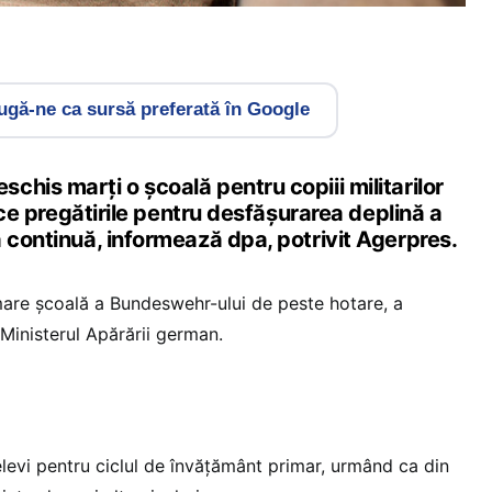
gă-ne ca sursă preferată în Google
his marți o școală pentru copiii militarilor
p ce pregătirile pentru desfăşurarea deplină a
 continuă, informează dpa, potrivit Agerpres.
 mare şcoală a Bundeswehr-ului de peste hotare, a
 Ministerul Apărării german.
 elevi pentru ciclul de învăţământ primar, urmând ca din