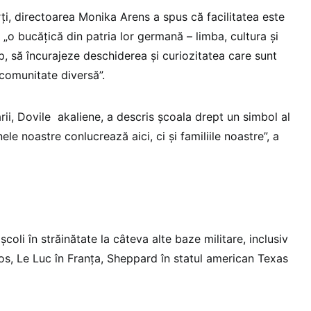
ţi, directoarea Monika Arens a spus că facilitatea este
r „o bucăţică din patria lor germană – limba, cultura şi
imp, să încurajeze deschiderea şi curiozitatea care sunt
 comunitate diversă”.
ării, Dovile akaliene, a descris şcoala drept un simbol al
le noastre conlucrează aici, ci şi familiile noastre”, a
oli în străinătate la câteva alte baze militare, inclusiv
Jos, Le Luc în Franţa, Sheppard în statul american Texas