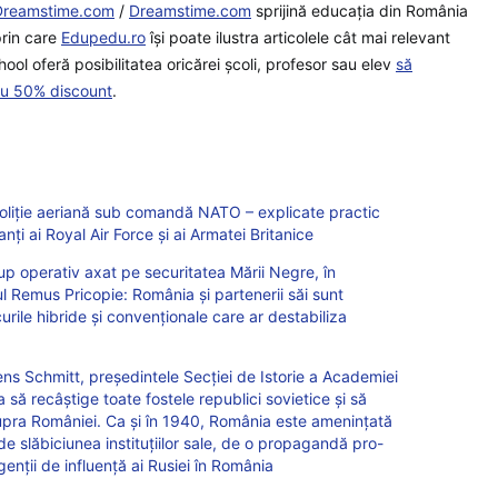
Dreamstime.com
/
Dreamstime.com
sprijină educaţia din România
prin care
Edupedu.ro
îşi poate ilustra articolele cât mai relevant
ool oferă posibilitatea oricărei școli, profesor sau elev
să
cu 50% discount
.
 poliție aeriană sub comandă NATO – explicate practic
ți ai Royal Air Force și ai Armatei Britanice
rup operativ axat pe securitatea Mării Negre, în
 Remus Pricopie: România și partenerii săi sunt
urile hibride și convenționale care ar destabiliza
ns Schmitt, președintele Secției de Istorie a Academiei
a să recâștige toate fostele republici sovietice și să
supra României. Ca și în 1940, România este amenințată
 de slăbiciunea instituțiilor sale, de o propagandă pro-
agenții de influență ai Rusiei în România