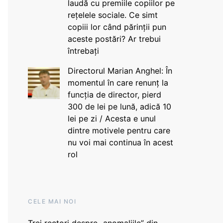
laudă cu premiile copiilor pe
rețelele sociale. Ce simt
copiii lor când părinții pun
aceste postări? Ar trebui
întrebați
Directorul Marian Anghel: În
momentul în care renunț la
funcția de director, pierd
300 de lei pe lună, adică 10
lei pe zi / Acesta e unul
dintre motivele pentru care
nu voi mai continua în acest
rol
CELE MAI NOI