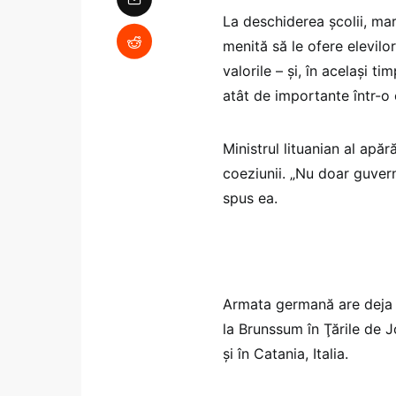
La deschiderea şcolii, mar
menită să le ofere elevilo
valorile – şi, în acelaşi t
atât de importante într-o
Ministrul lituanian al apăr
coeziunii. „Nu doar guverne
spus ea.
Armata germană are deja şc
la Brunssum în Ţările de 
şi în Catania, Italia.