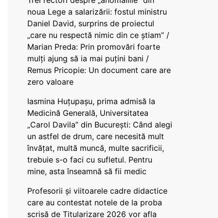
Trei rectori despre „anomaliile” din
noua Lege a salarizării: fostul ministru
Daniel David, surprins de proiectul
„care nu respectă nimic din ce știam” /
Marian Preda: Prin promovări foarte
mulți ajung să ia mai puțini bani /
Remus Pricopie: Un document care are
zero valoare
Iasmina Huțupașu, prima admisă la
Medicină Generală, Universitatea
„Carol Davila” din București: Când alegi
un astfel de drum, care necesită mult
învățat, multă muncă, multe sacrificii,
trebuie s-o faci cu sufletul. Pentru
mine, asta înseamnă să fii medic
Profesorii și viitoarele cadre didactice
care au contestat notele de la proba
scrisă de Titularizare 2026 vor afla