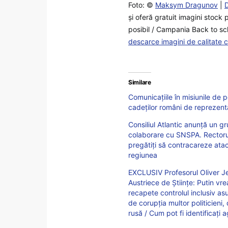
Foto: ©
Maksym Dragunov
|
şi oferă gratuit imagini stock 
posibil / Campania Back to sch
descarce imagini de calitate 
Similare
Comunicațiile în misiunile de
cadeților români de reprezentan
Consiliul Atlantic anunță un g
colaborare cu SNSPA. Rectorul
pregătiți să contracareze atac
regiunea
EXCLUSIV Profesorul Oliver Je
Austriece de Științe: Putin vre
recapete controlul inclusiv a
de corupția multor politicieni,
rusă / Cum pot fi identificați 