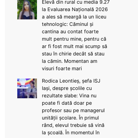
Elevă din rural cu media 9.27
la Evaluarea Națională 2026
a ales să meargă la un liceu
tehnologic: Căminul și
cantina au contat foarte
mult pentru mine, pentru că
ar fi fost mult mai scump să
stau în chirie decât să stau
la cămin. Momentan am
visuri foarte mari
Rodica Leontieș, șefa ISJ
Iași, despre școlile cu
rezultate slabe: Vina nu
poate fi dată doar pe
profesor sau pe managerul
unității școlare. În primul
rând, elevul trebuie să vină
la școală. În momentul în