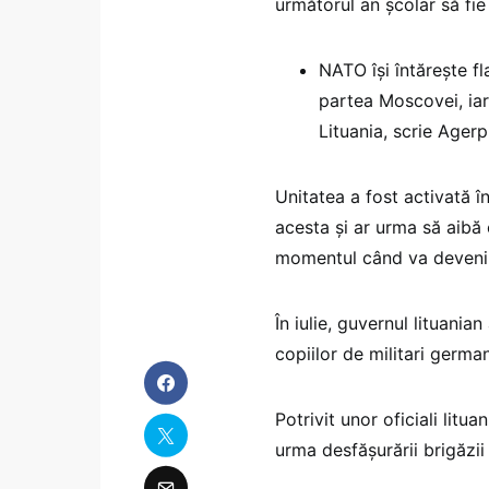
următorul an şcolar să fie 
NATO îşi întăreşte fl
partea Moscovei, iar
Lituania, scrie Agerp
Unitatea a fost activată 
acesta şi ar urma să aibă 
momentul când va deveni 
În iulie, guvernul lituani
copiilor de militari german
Potrivit unor oficiali litu
urma desfăşurării brigăzi