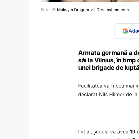
Foto: ©
Maksym Dragunov
|
Dreamstime.com
Adau
Armata germană a desc
săi la Vilnius, în tim
unei brigade de luptă
Facilitatea va fi cea mai
declarat Nils Hilmer de la
Iniţial, şcoala va avea 19