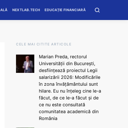
OALĂ
NEXTLAB.TECH
EDUCAȚIE FINANCIARĂ
CELE MAI CITITE ARTICOLE
Marian Preda, rectorul
Universității din București,
desființează proiectul Legii
salarizării 2026: Modificările
în zona învățământului sunt
hilare. Eu nu înțeleg cine le-a
făcut, de ce le-a făcut și de
ce nu este consultată
comunitatea academică din
România