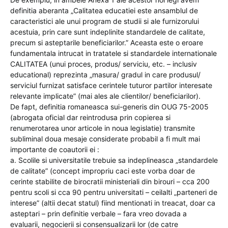
definitia aberanta „Calitatea educatiei este ansamblul de
caracteristici ale unui program de studii si ale furnizorului
acestuia, prin care sunt indeplinite standardele de calitate,
precum si asteptarile beneficiarilor.” Aceasta este o eroare
fundamentala intrucat in tratatele si standardele internationale
CALITATEA (unui proces, produs/ serviciu, etc. – inclusiv
educational) reprezinta „masura/ gradul in care produsul/
serviciul furnizat satisface cerintele tuturor partilor interesate
relevante implicate” (mai ales ale clientilor/ beneficiarilor).
De fapt, definitia romaneasca sui-generis din OUG 75-2005
(abrogata oficial dar reintrodusa prin copierea si
renumerotarea unor articole in noua legislatie) transmite
subliminal doua mesaje considerate probabil a fi mult mai
importante de coautorii ei :
a. Scolile si universitatile trebuie sa indeplineasca „standardele
de calitate” (concept impropriu caci este vorba doar de
cerinte stabilite de birocratii ministeriali din birouri – cca 200
pentru scoli si cca 90 pentru universitati – ceilalti „parteneri de
interese” (altii decat statul) fiind mentionati in treacat, doar ca
asteptari – prin definitie verbale – fara vreo dovada a
evaluarii, negocierii si consensualizarii lor (de catre