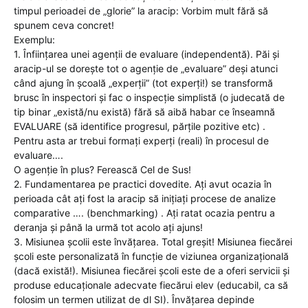
timpul perioadei de „glorie” la aracip: Vorbim mult fără să
spunem ceva concret!
Exemplu:
1. Înființarea unei agenții de evaluare (independentă). Păi și
aracip-ul se dorește tot o agenție de „evaluare” deși atunci
când ajung în școală „experții” (tot experți!) se transformă
brusc în inspectori și fac o inspecție simplistă (o judecată de
tip binar „există/nu există) fără să aibă habar ce înseamnă
EVALUARE (să identifice progresul, părțile pozitive etc) .
Pentru asta ar trebui formați experți (reali) în procesul de
evaluare….
O agenție în plus? Ferească Cel de Sus!
2. Fundamentarea pe practici dovedite. Ați avut ocazia în
perioada cât ați fost la aracip să inițiați procese de analize
comparative …. (benchmarking) . Ați ratat ocazia pentru a
deranja și până la urmă tot acolo ați ajuns!
3. Misiunea școlii este învățarea. Total greșit! Misiunea fiecărei
școli este personalizată în funcție de viziunea organizațională
(dacă există!). Misiunea fiecărei școli este de a oferi servicii și
produse educaționale adecvate fiecărui elev (educabil, ca să
folosim un termen utilizat de dl SI). Învățarea depinde