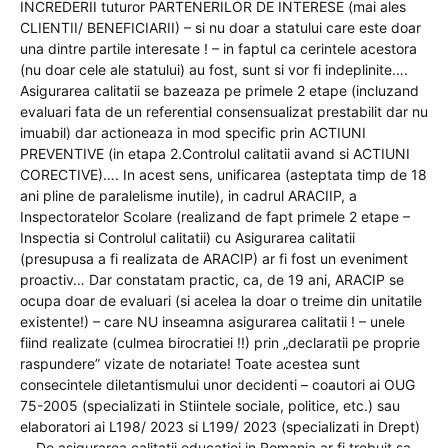
INCREDERII tuturor PARTENERILOR DE INTERESE (mai ales
CLIENTII/ BENEFICIARII) – si nu doar a statului care este doar
una dintre partile interesate ! – in faptul ca cerintele acestora
(nu doar cele ale statului) au fost, sunt si vor fi indeplinite….
Asigurarea calitatii se bazeaza pe primele 2 etape (incluzand
evaluari fata de un referential consensualizat prestabilit dar nu
imuabil) dar actioneaza in mod specific prin ACTIUNI
PREVENTIVE (in etapa 2.Controlul calitatii avand si ACTIUNI
CORECTIVE)…. In acest sens, unificarea (asteptata timp de 18
ani pline de paralelisme inutile), in cadrul ARACIIP, a
Inspectoratelor Scolare (realizand de fapt primele 2 etape –
Inspectia si Controlul calitatii) cu Asigurarea calitatii
(presupusa a fi realizata de ARACIP) ar fi fost un eveniment
proactiv… Dar constatam practic, ca, de 19 ani, ARACIP se
ocupa doar de evaluari (si acelea la doar o treime din unitatile
existente!) – care NU inseamna asigurarea calitatii ! – unele
fiind realizate (culmea birocratiei !!) prin „declaratii pe proprie
raspundere” vizate de notariate! Toate acestea sunt
consecintele diletantismului unor decidenti – coautori ai OUG
75-2005 (specializati in Stiintele sociale, politice, etc.) sau
elaboratori ai L198/ 2023 si L199/ 2023 (specializati in Drept)
… De asigurarea calitatii educatiei in Romania ar fi trebuit sa