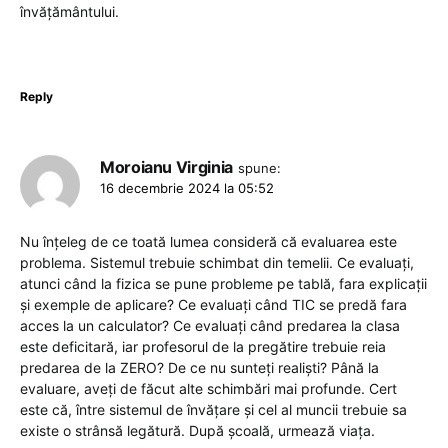
învățământului.
Reply
Moroianu Virginia
spune:
16 decembrie 2024 la 05:52
Nu înțeleg de ce toată lumea consideră că evaluarea este
problema. Sistemul trebuie schimbat din temelii. Ce evaluați,
atunci când la fizica se pune probleme pe tablă, fara explicații
și exemple de aplicare? Ce evaluați când TIC se predă fara
acces la un calculator? Ce evaluați când predarea la clasa
este deficitară, iar profesorul de la pregătire trebuie reia
predarea de la ZERO? De ce nu sunteți realiști? Până la
evaluare, aveți de făcut alte schimbări mai profunde. Cert
este că, între sistemul de învățare și cel al muncii trebuie sa
existe o strânsă legătură. După școală, urmează viața.