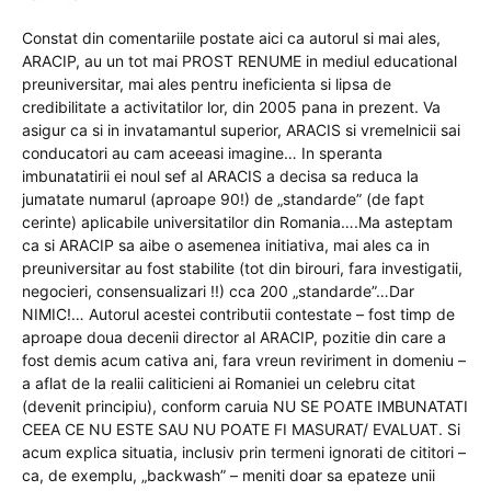
Constat din comentariile postate aici ca autorul si mai ales,
ARACIP, au un tot mai PROST RENUME in mediul educational
preuniversitar, mai ales pentru ineficienta si lipsa de
credibilitate a activitatilor lor, din 2005 pana in prezent. Va
asigur ca si in invatamantul superior, ARACIS si vremelnicii sai
conducatori au cam aceeasi imagine… In speranta
imbunatatirii ei noul sef al ARACIS a decisa sa reduca la
jumatate numarul (aproape 90!) de „standarde” (de fapt
cerinte) aplicabile universitatilor din Romania….Ma asteptam
ca si ARACIP sa aibe o asemenea initiativa, mai ales ca in
preuniversitar au fost stabilite (tot din birouri, fara investigatii,
negocieri, consensualizari !!) cca 200 „standarde”…Dar
NIMIC!… Autorul acestei contributii contestate – fost timp de
aproape doua decenii director al ARACIP, pozitie din care a
fost demis acum cativa ani, fara vreun reviriment in domeniu –
a aflat de la realii caliticieni ai Romaniei un celebru citat
(devenit principiu), conform caruia NU SE POATE IMBUNATATI
CEEA CE NU ESTE SAU NU POATE FI MASURAT/ EVALUAT. Si
acum explica situatia, inclusiv prin termeni ignorati de cititori –
ca, de exemplu, „backwash” – meniti doar sa epateze unii