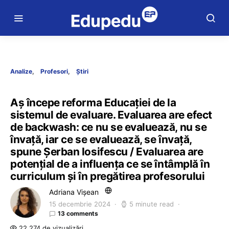
Analize
Profesori
Știri
Aș începe reforma Educației de la
sistemul de evaluare. Evaluarea are efect
de backwash: ce nu se evaluează, nu se
învață, iar ce se evaluează, se învață,
spune Șerban Iosifescu / Evaluarea are
potențial de a influența ce se întâmplă în
curriculum și în pregătirea profesorului
Adriana Vișean
15 decembrie 2024
5 minute read
13 comments
22.274 de vizualizări