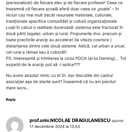
(personalizat) de fiecare elev și de fiecare profesor! Ceea ce
înseamnă că fiecare școală aferă doar ceea ce „poate” – în
niciun caz mai mult decât resursele materiale, culturale,
tradiționale specifice comunității și culturii organizaționale.
Luați în calcul o realitate dureroasă: sistemul este fracturat în
două părți (egale): urban și rural. Propunerile dvs. precum și
toate practicile aracip au accelerat (la viteze cosmice )
distanțarea dintre cele două sisteme. Adică, cel urban a urcat,
cel rural a rămas sau a coborât!
PS. Interesantă și trimiterea la ciclul PDCA (al lui Deming)… Tot
experții de la aracip pot să -l aplice???
Nu avem absolut nimic cu dl SI, dar discuțiile din cadrul
asociației așa de sterile sunt? Înseamnă că nu am pierdut
mare lucru…
Reply
prof.univ.NICOLAE DRAGULANESCU
spune:
17 decembrie 2024 la 13:53