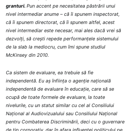
granturi.
Pun accent pe necesitatea păstrării unui
nivel intermediar anume – că îi spunem inspectorat,
că îi spunem directorat, că îi spunem altfel, acest
nivel intermediar este necesar, mai ales dacă vrei să
dezvolți, să crești repede performanțele sistemului
de la slab la mediocru, cum îmi spune studiul
McKinsey din 2010.
Ca sistem de evaluare, ea trebuie să fie
independentă. Eu aș înființa o agenție națională
independentă de evaluare în educație, care să se
ocupă de toate formele de evaluare, la toate
nivelurile, cu un statut similar cu cel al Consiliului
Național al Audiovizualului sau Consiliului Național
pentru Combaterea Discriminării, deci cu o guvernare
de tip corporativ, dar în afara influenței politicului pe