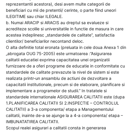
reprezentantii acestora), desi avem multe categorii de
beneficiari cu mii de pretentii/ cerinte, o parte fiind uneori
ILEGITIME sau chiar ILEGALE.
b. Numai ARACIP si ARACIS au dreptul sa evalueze si
acrediteze scolile si universitatile in functie de masura in care
acestea indeplinesc „standardele de calitate”, satisfactia
clientilor/ beneficiarilor necontand deloc.
O alta definitie total eronata (preluata in cele doua Anexa 1 din
„abrogata OUG 75-2005) este urmatoarea :”Asigurarea
calitatii educatiei exprima capacitatea unei organizatii
furnizoare de a oferi programe de educatie in conformitate cu
standardele de calitate prevazute la nivel de sistem si este
realizata printr-un ansamblu de actiuni de dezvoltare a
capacitatii institutionale, precum si de elaborare, planificare si
implementare a programelor de studii.” In tratatele si
standardele internationale ASIGURAREA CALITATII este (dupa
1.PLANIFICAREA CALITATII SI 2.INSPECTIE – CONTROLUL
CALITATII) a 3-a componenta/ etapa a Managementului
calitatii, inainte de-a se ajunge la a 4-a componenta/ etapa –
IMBUNATATIREA CALITATII.
Scopul realei asigurari a calitatii consta in generarea