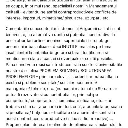
se ocupe, in primul rand, specialistii nostri in Managementul
calitatii – evitandu-se astfel contraproductivele conflicte de
interese, imposturi, mimetisme/ simulacre, uzurpari, etc.
Comentariile cunoscatorilor in domeniul Asigurarii calitatii sunt
binevenite, ca alternativa dorita si potential constructiva la
unele abordari online anonime, superficiale si cronofage,
uneori chiar bascalioase, deci INUTILE, mai ales pe tema
insuficientei finantarilor bugetare si fara identificarea si
mentionarea clara a cauzei si eventualelor solutii posibile…
Pana cand vom reusi sa introducem si in scolile si universitatile
noastre disciplina PROBLEM SOLVING / SOLUTIONAREA
PROBLEMELOR – prin care elevii si studentii ar putea afla ca
exista si probleme societale/ sociale/ economice/
manageriale/ tehnice, etc. (nu numai matematice !!!) care ar
putea fi rezolvate si cu contributia lor, prin echipe
competente/ cooperante si comunicare eficace, etc. – ar
trebui sa stim ca „aruncarea in derizoriu”, atacurile la persoana
si persiflarea/ batjocura – facilitate de anonimat – sunt si in
acest context contraproductive (in loc sa fie proactive)….
Propun celor interesati realmente de eliminarea simulacrului de