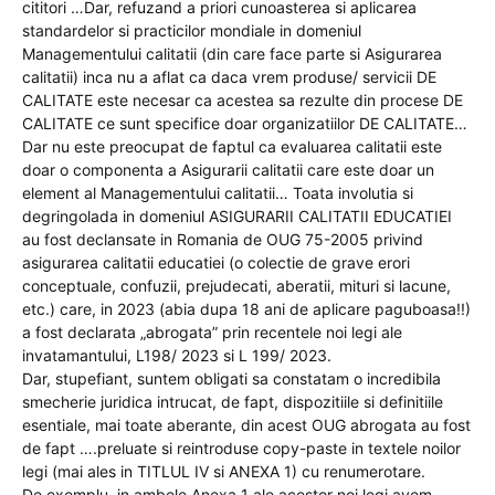
cititori …Dar, refuzand a priori cunoasterea si aplicarea
standardelor si practicilor mondiale in domeniul
Managementului calitatii (din care face parte si Asigurarea
calitatii) inca nu a aflat ca daca vrem produse/ servicii DE
CALITATE este necesar ca acestea sa rezulte din procese DE
CALITATE ce sunt specifice doar organizatiilor DE CALITATE…
Dar nu este preocupat de faptul ca evaluarea calitatii este
doar o componenta a Asigurarii calitatii care este doar un
element al Managementului calitatii… Toata involutia si
degringolada in domeniul ASIGURARII CALITATII EDUCATIEI
au fost declansate in Romania de OUG 75-2005 privind
asigurarea calitatii educatiei (o colectie de grave erori
conceptuale, confuzii, prejudecati, aberatii, mituri si lacune,
etc.) care, in 2023 (abia dupa 18 ani de aplicare paguboasa!!)
a fost declarata „abrogata” prin recentele noi legi ale
invatamantului, L198/ 2023 si L 199/ 2023.
Dar, stupefiant, suntem obligati sa constatam o incredibila
smecherie juridica intrucat, de fapt, dispozitiile si definitiile
esentiale, mai toate aberante, din acest OUG abrogata au fost
de fapt ….preluate si reintroduse copy-paste in textele noilor
legi (mai ales in TITLUL IV si ANEXA 1) cu renumerotare.
De exemplu, in ambele Anexa 1 ale acestor noi legi avem