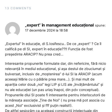
13 COMMENTS
„expert” în management educațional
spune:
17 decembrie 2024 la 18:58
„Expertul” în educație, dl S.Iosifescu.. De ce „expert” ? Ce îl
califică pe dl SI, expert în educație??!! Funcția de fost
președinte ARACIP? Nu prea cred…
Interesante propunerile formulate dar, din nefericire, fără nicio
relevanță în mediul educațional, și așa destul de zbuciumat și
bulversat, inclusiv de „moștenirea” d-lui SI la ARACIP (acum
aceeași Mărie cu o pălărie prea mare…). Și mai mult de
apariția celor două „noi” legi LIP și LIS ale „învățământului” și
nu ale educației (un pas uriaș înapoi, din pdv conceptual).
Propunerile dlui SI poate fi interesante pentru interlocutorii de
la măreața asociație „Ține de Noi” ( nu prea mă pot asocia cu
acest „Noi” exclusivist și fff puțin realist!).
De altfel sesiozăm ca aceleași construcții intelectuale din