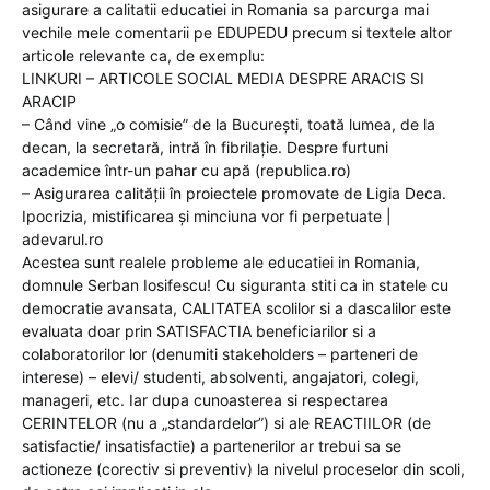
asigurare a calitatii educatiei in Romania sa parcurga mai
vechile mele comentarii pe EDUPEDU precum si textele altor
articole relevante ca, de exemplu:
LINKURI – ARTICOLE SOCIAL MEDIA DESPRE ARACIS SI
ARACIP
– Când vine „o comisie” de la București, toată lumea, de la
decan, la secretară, intră în fibrilație. Despre furtuni
academice într-un pahar cu apă (republica.ro)
– Asigurarea calităţii în proiectele promovate de Ligia Deca.
Ipocrizia, mistificarea şi minciuna vor fi perpetuate |
adevarul.ro
Acestea sunt realele probleme ale educatiei in Romania,
domnule Serban Iosifescu! Cu siguranta stiti ca in statele cu
democratie avansata, CALITATEA scolilor si a dascalilor este
evaluata doar prin SATISFACTIA beneficiarilor si a
colaboratorilor lor (denumiti stakeholders – parteneri de
interese) – elevi/ studenti, absolventi, angajatori, colegi,
manageri, etc. Iar dupa cunoasterea si respectarea
CERINTELOR (nu a „standardelor”) si ale REACTIILOR (de
satisfactie/ insatisfactie) a partenerilor ar trebui sa se
actioneze (corectiv si preventiv) la nivelul proceselor din scoli,