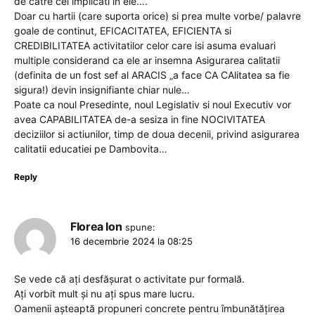
de catre cei implicati in ele….
Doar cu hartii (care suporta orice) si prea multe vorbe/ palavre
goale de continut, EFICACITATEA, EFICIENTA si
CREDIBILITATEA activitatilor celor care isi asuma evaluari
multiple considerand ca ele ar insemna Asigurarea calitatii
(definita de un fost sef al ARACIS „a face CA CAlitatea sa fie
sigura!) devin insignifiante chiar nule…
Poate ca noul Presedinte, noul Legislativ si noul Executiv vor
avea CAPABILITATEA de-a sesiza in fine NOCIVITATEA
deciziilor si actiunilor, timp de doua decenii, privind asigurarea
calitatii educatiei pe Dambovita…
Reply
Florea Ion
spune:
16 decembrie 2024 la 08:25
Se vede că ați desfășurat o activitate pur formală.
Ați vorbit mult și nu ați spus mare lucru.
Oamenii așteaptă propuneri concrete pentru îmbunătățirea