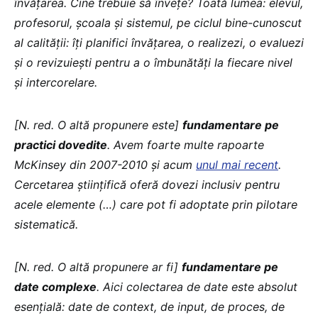
învățarea. Cine trebuie să învețe? Toată lumea: elevul,
profesorul, școala și sistemul, pe ciclul bine-cunoscut
al calității: îți planifici învățarea, o realizezi, o evaluezi
și o revizuiești pentru a o îmbunătăți la fiecare nivel
și intercorelare.
[N. red. O altă propunere este]
fundamentare pe
practici dovedite
. Avem foarte multe rapoarte
McKinsey din 2007-2010 și acum
unul mai recent
.
Cercetarea științifică oferă dovezi inclusiv pentru
acele elemente (…) care pot fi adoptate prin pilotare
sistematică.
[N. red. O altă propunere ar fi]
fundamentare pe
date complexe
. Aici colectarea de date este absolut
esențială: date de context, de input, de proces, de