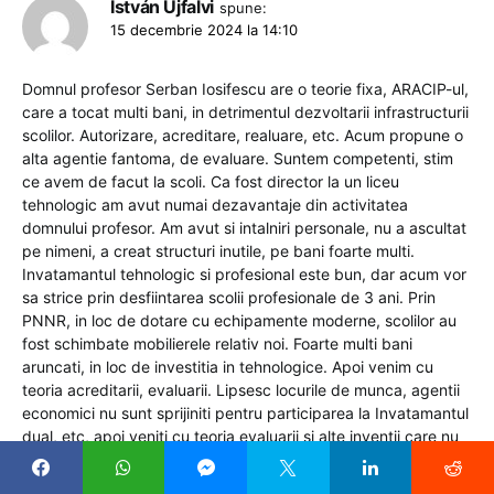
István Újfalvi
spune:
15 decembrie 2024 la 14:10
Domnul profesor Serban Iosifescu are o teorie fixa, ARACIP-ul,
care a tocat multi bani, in detrimentul dezvoltarii infrastructurii
scolilor. Autorizare, acreditare, realuare, etc. Acum propune o
alta agentie fantoma, de evaluare. Suntem competenti, stim
ce avem de facut la scoli. Ca fost director la un liceu
tehnologic am avut numai dezavantaje din activitatea
domnului profesor. Am avut si intalniri personale, nu a ascultat
pe nimeni, a creat structuri inutile, pe bani foarte multi.
Invatamantul tehnologic si profesional este bun, dar acum vor
sa strice prin desfiintarea scolii profesionale de 3 ani. Prin
PNNR, in loc de dotare cu echipamente moderne, scolilor au
fost schimbate mobilierele relativ noi. Foarte multi bani
aruncati, in loc de investitia in tehnologice. Apoi venim cu
teoria acreditarii, evaluarii. Lipsesc locurile de munca, agentii
economici nu sunt sprijiniti pentru participarea la Invatamantul
dual, etc, apoi veniti cu teoria evaluarii si alte inventii care nu
ajuta cu nimic Invatamantul, dar sustrage fonduri din putinul
pe care il are bugetul Invatamantul.