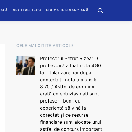
OALĂ
NEXTLAB.TECH
EDUCAȚIE FINANCIARĂ
CELE MAI CITITE ARTICOLE
Profesorul Petruț Rizea: O
profesoară a luat nota 4.90
la Titularizare, iar după
contestații nota a ajuns la
8.70 / Astfel de erori îmi
arată ce entuziasmați sunt
profesorii buni, cu
experiență să vină la
corectat și ce resurse
financiare sunt alocate unui
astfel de concurs important