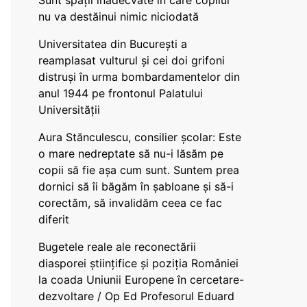
Sunt spații inadecvate în care copilul
nu va destăinui nimic niciodată
Universitatea din București a
reamplasat vulturul și cei doi grifoni
distruși în urma bombardamentelor din
anul 1944 pe frontonul Palatului
Universității
Aura Stănculescu, consilier școlar: Este
o mare nedreptate să nu-i lăsăm pe
copii să fie așa cum sunt. Suntem prea
dornici să îi băgăm în șabloane și să-i
corectăm, să invalidăm ceea ce fac
diferit
Bugetele reale ale reconectării
diasporei științifice și poziția României
la coada Uniunii Europene în cercetare-
dezvoltare / Op Ed Profesorul Eduard