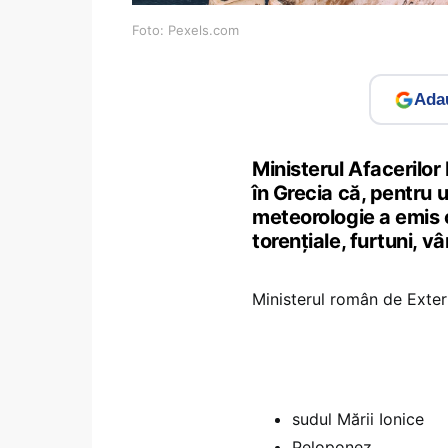
Foto: Pexels.com
Adau
Ministerul Afacerilor
în Grecia că, pentru u
meteorologie a emis 
torențiale, furtuni, vâ
Ministerul român de Exter
sudul Mării Ionice
Peloponez