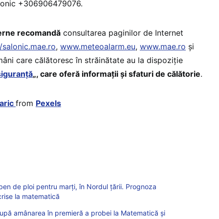
alonic +306906479076.
xterne recomandă
consultarea paginilor de Internet
//salonic.mae.ro
,
www.meteoalarm.eu
,
www.mae.ro
și
âni care călătoresc în străinătate au la dispoziție
siguranță
„, care oferă informații şi sfaturi de călătorie
.
aric
from
Pexels
n de ploi pentru marți, în Nordul țării. Prognoza
crise la matematică
după amânarea în premieră a probei la Matematică și