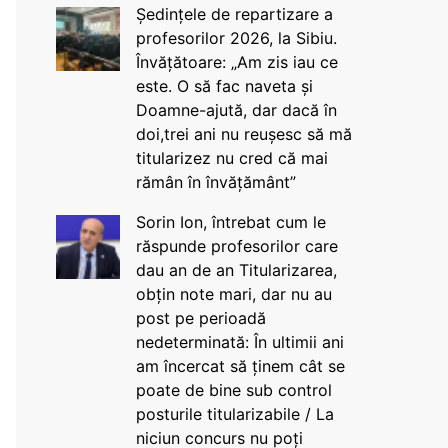
Ședințele de repartizare a
profesorilor 2026, la Sibiu.
Învățătoare: „Am zis iau ce
este. O să fac naveta și
Doamne-ajută, dar dacă în
doi,trei ani nu reușesc să mă
titularizez nu cred că mai
rămân în învățământ”
Sorin Ion, întrebat cum le
răspunde profesorilor care
dau an de an Titularizarea,
obțin note mari, dar nu au
post pe perioadă
nedeterminată: În ultimii ani
am încercat să ținem cât se
poate de bine sub control
posturile titularizabile / La
niciun concurs nu poți