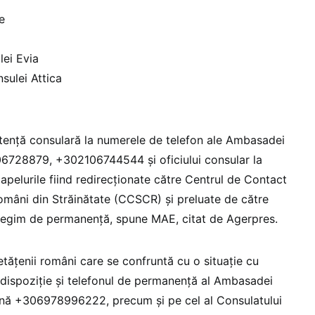
e
lei Evia
nsulei Attica
tență consulară la numerele de telefon ale Ambasadei
6728879, +302106744544 și oficiului consular la
elurile fiind redirecționate către Centrul de Contact
Români din Străinătate (CCSCR) şi preluate de către
n regim de permanență, spune MAE, citat de Agerpres.
etățenii români care se confruntă cu o situație cu
 dispoziție și telefonul de permanență al Ambasadei
enă +306978996222, precum şi pe cel al Consulatului