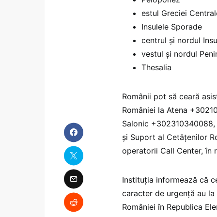
estul Greciei Central
Insulele Sporade
centrul şi nordul Insu
vestul şi nordul Peni
Thesalia
Românii pot să ceară asis
României la Atena +30210
Salonic +302310340088, ap
şi Suport al Cetățenilor 
operatorii Call Center, î
Instituția informează că c
caracter de urgență au la
României în Republica El