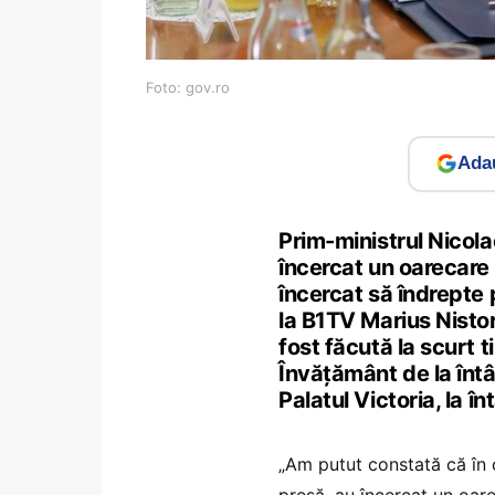
Foto: gov.ro
Adau
Prim-ministrul Nicola
încercat un oarecare 
încercat să îndrepte p
la B1TV Marius Nistor
fost făcută la scurt t
Învățământ de la întâl
Palatul Victoria, la 
„Am putut constată că în 
presă, au încercat un oare