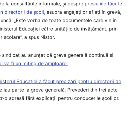
 de la consultările informale, și despre
presiunile făcute
n directorii de școli,
asupra angajaților aflați în grevă,
 muncă. „Este vorba de toate documentele care vin în
isterul Educației către unitățile de învățământ, prin
r școlare”, a spus Nistor.
 de sindicat au anunțat că greva generală continuă și
oi va fi un miting de amploare.
isterul Educației a făcut precizări pentru directorii de
e iau parte la greva generală. Prevederi din trei acte
r-o adresă fără explicații pentru conducerile școlilor.