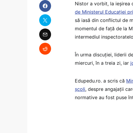
Nistor a vorbit, la ieșirea
de Ministerul Educației pri
să iasă din conflictul de
momentul de față de la Min
intermediul inspectoratelo
În urma discuției, liderii
miercuri, în a treia zi, iar
j
Edupedu.ro. a scris că
Min
școli
, despre angajații car
normative au fost puse înt