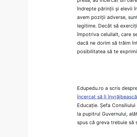
îndrepte părinții și elevi
avem poziții adverse, sunt
legitime. Decât să exerciț
împotriva celuilalt, care s
dacă ne dorim să trăim în
posibilitatea să te exprimi
Edupedu.ro a scris despr
încercat să îi învrăjbească
Educație. Șefa Consiliului 
la pupitrul Guvernului, ală
spus că greva trebuie să 