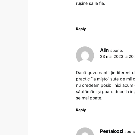
rușine sa le fie.
Reply
Alin
spune:
23 mai 2023 la 20
Dacă guvernanții (indiferent de
practic ”la mișto” sute de mi
nu credeam posibil nici acum 
săptămâni și poate duce la îng
se mai poate.
Reply
Pestalozzi
spun