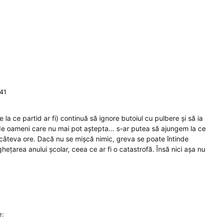
:41
 la ce partid ar fi) continuă să ignore butoiul cu pulbere și să ia
i de oameni care nu mai pot aștepta… s-ar putea să ajungem la ce
câteva ore. Dacă nu se mișcă nimic, greva se poate întinde
hețarea anului școlar, ceea ce ar fi o catastrofă. Însă nici așa nu
e: