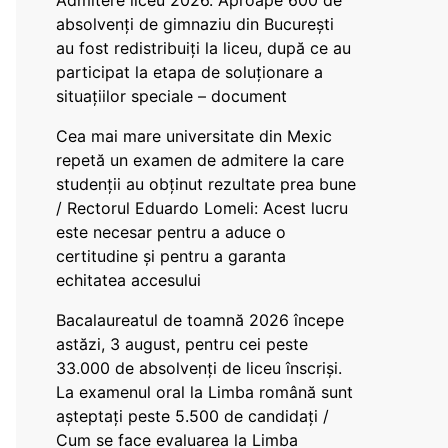
Admitere liceu 2026. Aproape 600 de
absolvenți de gimnaziu din București
au fost redistribuiți la liceu, după ce au
participat la etapa de soluționare a
situațiilor speciale – document
Cea mai mare universitate din Mexic
repetă un examen de admitere la care
studenții au obținut rezultate prea bune
/ Rectorul Eduardo Lomeli: Acest lucru
este necesar pentru a aduce o
certitudine şi pentru a garanta
echitatea accesului
Bacalaureatul de toamnă 2026 începe
astăzi, 3 august, pentru cei peste
33.000 de absolvenți de liceu înscriși.
La examenul oral la Limba română sunt
așteptați peste 5.500 de candidați /
Cum se face evaluarea la Limba