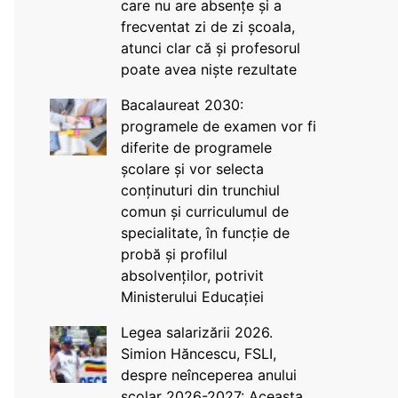
care nu are absențe și a
frecventat zi de zi școala,
atunci clar că și profesorul
poate avea niște rezultate
Bacalaureat 2030:
programele de examen vor fi
diferite de programele
școlare și vor selecta
conținuturi din trunchiul
comun și curriculumul de
specialitate, în funcție de
probă și profilul
absolvenților, potrivit
Ministerului Educației
Legea salarizării 2026.
Simion Hăncescu, FSLI,
despre neînceperea anului
școlar 2026-2027: Aceasta