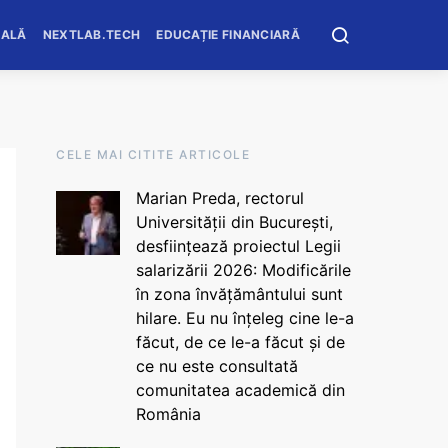
OALĂ
NEXTLAB.TECH
EDUCAȚIE FINANCIARĂ
CELE MAI CITITE ARTICOLE
Marian Preda, rectorul
Universității din București,
desființează proiectul Legii
salarizării 2026: Modificările
în zona învățământului sunt
hilare. Eu nu înțeleg cine le-a
făcut, de ce le-a făcut și de
ce nu este consultată
comunitatea academică din
România