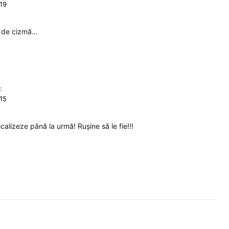
:19
m de cizmă…
:
:15
calizeze până la urmă! Rușine să le fie!!!