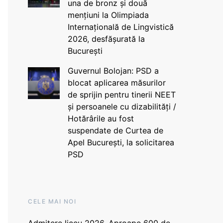
una de bronz și două
mențiuni la Olimpiada
Internațională de Lingvistică
2026, desfășurată la
București
Guvernul Bolojan: PSD a
blocat aplicarea măsurilor
de sprijin pentru tinerii NEET
și persoanele cu dizabilități /
Hotărârile au fost
suspendate de Curtea de
Apel București, la solicitarea
PSD
CELE MAI NOI