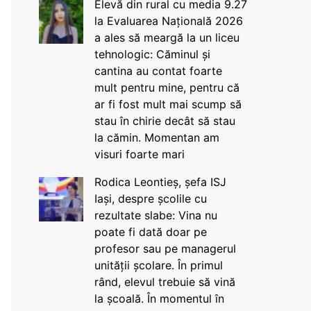
Elevă din rural cu media 9.27
la Evaluarea Națională 2026
a ales să meargă la un liceu
tehnologic: Căminul și
cantina au contat foarte
mult pentru mine, pentru că
ar fi fost mult mai scump să
stau în chirie decât să stau
la cămin. Momentan am
visuri foarte mari
Rodica Leontieș, șefa ISJ
Iași, despre școlile cu
rezultate slabe: Vina nu
poate fi dată doar pe
profesor sau pe managerul
unității școlare. În primul
rând, elevul trebuie să vină
la școală. În momentul în