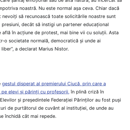
i împotriva noastră. Nu este normal așa ceva. Chiar dacă
 nevoiți să recunoască toate solicitările noastre sunt
i presiuni, decât să instigi un partener educațional
e află în acțiune de protest, mai bine vii cu soluții. Asta
tr-o societate normală, democratică și unde ai
 liber“, a declarat Marius Nistor.
e
gestul disperat al premierului Ciucă, prin care a
 pe elevi și părinți cu profesorii,
în plină criză în
Elevilor și președintele Federației Părinților au fost puși
turi de purtătorul de cuvânt al instituției, de unde au
se închidă cât mai repede.