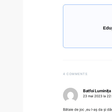
Edu
4 COMMENTS
Batfoi Luminița
23 mai 2023 la 22
Bătaie de joc ,eu l-aș da și dâ