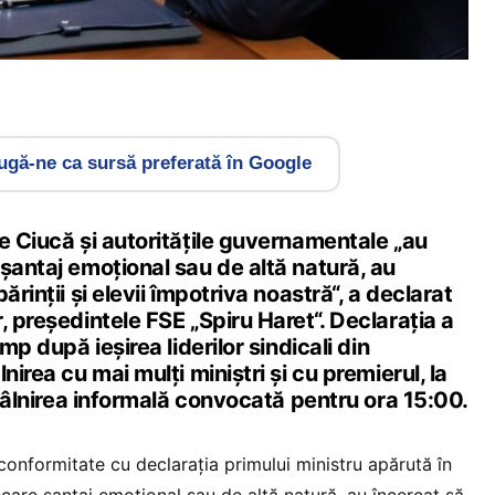
gă-ne ca sursă preferată în Google
e Ciucă și autoritățile guvernamentale „au
șantaj emoțional sau de altă natură, au
ărinții și elevii împotriva noastră“, a declarat
, președintele FSE „Spiru Haret“. Declarația a
imp după ieșirea liderilor sindicali din
nirea cu mai mulți miniștri și cu premierul, la
întâlnirea informală convocată pentru ora 15:00.
conformitate cu declarația primului ministru apărută în
care șantaj emoțional sau de altă natură, au încercat să