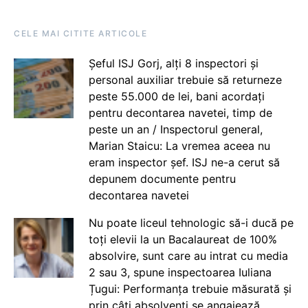
CELE MAI CITITE ARTICOLE
Șeful ISJ Gorj, alți 8 inspectori și
personal auxiliar trebuie să returneze
peste 55.000 de lei, bani acordați
pentru decontarea navetei, timp de
peste un an / Inspectorul general,
Marian Staicu: La vremea aceea nu
eram inspector șef. ISJ ne-a cerut să
depunem documente pentru
decontarea navetei
Nu poate liceul tehnologic să-i ducă pe
toți elevii la un Bacalaureat de 100%
absolvire, sunt care au intrat cu media
2 sau 3, spune inspectoarea Iuliana
Țugui: Performanța trebuie măsurată și
prin câți absolvenți se angajează