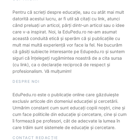
Pentru că scrieți despre educație, sau cu atât mai mult
datorită acestui lucru, ar fi util să citați cu link, atunci
când preluați un articol, părți dintr-un articol sau o idee
care v-a inspirat. Noi, la EduPedu.ro ne-am asumat
această conduită etică și sperăm că și publicațiile cu
mult mai multă experiență vor face la fel. Ne bucurăm
că găsiți subiecte interesante pe Edupedu.ro și suntem
siguri că înțelegeți rugămintea noastră de a cita sursa
(cu link), ca o declarație reciprocă de respect și
profesionalism. Vă mulțumim!
DESPRE NOI
EduPedu.ro este o publicație online care găzduiește
exclusiv articole din domeniul educației și cercetării.
Urmărim constant cum sunt educați copiii noștri, cine și
cum face politicile din educație și cercetare, cine și cum
îi formează pe profesori, cât de adecvate la lumea în
care trăim sunt sistemele de educație și cercetare.
CONTACT REDACȚIE