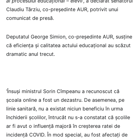
ai procesului educaţional – elevii
‘, a declarat senatorul
Claudiu Târziu, co-preşedinte AUR, potrivit unui
comunicat de presă.
Deputatul George Simion, co-preşedinte AUR, susține
că eficienţa şi calitatea actului educaţional au scăzut
dramatic anul trecut.
‘Însuşi ministrul Sorin Cîmpeanu a recunoscut că
şcoala online a fost un dezastru. De asemenea, pe
linie sanitară, nu a existat niciun beneficiu în urma
închiderii şcolilor, întrucât nu s-a constatat că şcolile
ar fi avut o influenţă majoră în creşterea ratei de
incidenţă COVID. În mod special, au fost afectaţi de