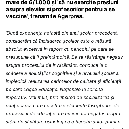
mare de 6/1.000 şi ‘să nu exercite presiuni
asupra elevilor şi profesorilor pentru a se
vaccina’, transmite Agerpres.
‘
După experienţa nefastă din anul şcolar precedent,
considerăm că închiderea şcolilor este o măsură
absolut excesivă în raport cu pericolul pe care se
presupune că îl preîntâmpină. Ea se răsfrânge negativ
asupra procesului de învăţământ, conduce la o
scădere a abilităţilor cognitive şi a nivelului şcolar şi
împiedică realizarea cerinţelor de calitate şi eficienţă
pe care Legea Educaţiei Naţionale le solicită
imperativ. Mai mult, prin lipsirea de socializarea şi
relaţionarea care constituie elemente însoţitoare ale
procesului de educaţie are un impact negativ asupra
stării de sănătate psihologică a beneficiarilor primari