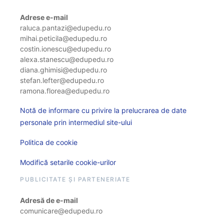
Adrese e-mail
raluca.pantazi@edupedu.ro
mihai.peticila@edupedu.ro
costin.ionescu@edupedu.ro
alexa.stanescu@edupedu.ro
diana.ghimisi@edupedu.ro
stefan.lefter@edupedu.ro
ramona.florea@edupedu.ro
Notă de informare cu privire la prelucrarea de date
personale prin intermediul site-ului
Politica de cookie
Modifică setarile cookie-urilor
PUBLICITATE ȘI PARTENERIATE
Adresă de e-mail
comunicare@edupedu.ro