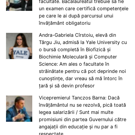
facultate. Bacalaureatul trebuie să fie
un examen care certifică competențele
pe care le ai după parcursul unui
învățământ obligatoriu
Andra-Gabriela Cîrstoiu, elevă din
Târgu Jiu, admisă la Yale University cu
o bursă completă în Biofizică și
Biochimie Moleculară și Computer
Science: Am ales o facultate în
străinătate pentru că pot deprinde noi
cunoștințe, dar vreau să mă întorc în
țară și să devin profesor
Vicepremierul Tanczos Barna: Dacă
învățământul nu se rezolvă, pică toată
legea salarizării / Sunt mai multe
promisiuni din partea Guvernului către
angajații din educație și nu par a fi
respectate