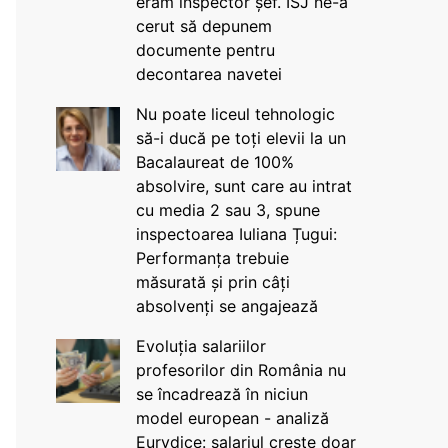
eram inspector șef. ISJ ne-a
cerut să depunem
documente pentru
decontarea navetei
Nu poate liceul tehnologic
să-i ducă pe toți elevii la un
Bacalaureat de 100%
absolvire, sunt care au intrat
cu media 2 sau 3, spune
inspectoarea Iuliana Țugui:
Performanța trebuie
măsurată și prin câți
absolvenți se angajează
Evoluția salariilor
profesorilor din România nu
se încadrează în niciun
model european - analiză
Eurydice: salariul crește doar