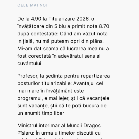
CELE MAI NOI
De la 4.90 la Titularizare 2026, o
învățătoare din Sibiu a primit nota 8.70
după contestație: Când am văzut nota
inițială, nu mă puteam opri din plâns.
Mi-am dat seama că lucrarea mea nu a
fost corectată în adevăratul sens al
cuvântului
Profesor, la ședința pentru repartizarea
posturilor titularizabile: Avantajul cel
mai mare în învățământ este
programul, e mai lejer, știi că vacanțele
sunt vacanţe, știi că te poți bucura de
un anumit timp liber
Ministrul interimar al Muncii Dragos
Pîslaru: În urma ultimelor discuții cu