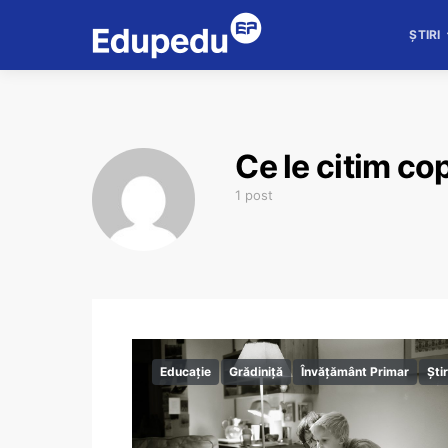
ȘTIRI
Ce le citim cop
1 post
Educație
Grădiniță
Învățământ Primar
Știr