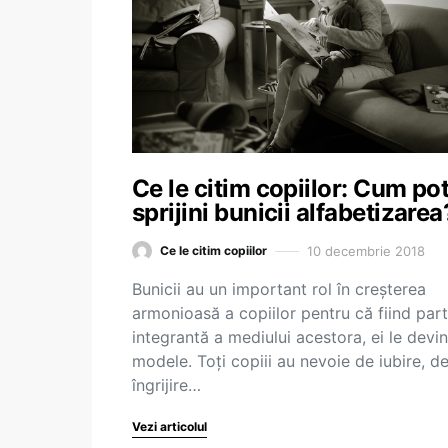
Ce le citim copiilor: Cum po
sprijini bunicii alfabetizarea
10 decembrie 2018
Ce le citim copiilor
Bunicii au un important rol în creșterea
armonioasă a copiilor pentru că fiind par
integrantă a mediului acestora, ei le devin
modele. Toți copiii au nevoie de iubire, d
îngrijire…
Vezi articolul