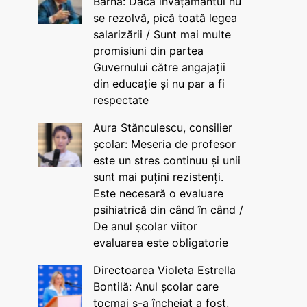
Barna: Dacă învățământul nu
se rezolvă, pică toată legea
salarizării / Sunt mai multe
promisiuni din partea
Guvernului către angajații
din educație și nu par a fi
respectate
Aura Stănculescu, consilier
școlar: Meseria de profesor
este un stres continuu și unii
sunt mai puțini rezistenți.
Este necesară o evaluare
psihiatrică din când în când /
De anul școlar viitor
evaluarea este obligatorie
Directoarea Violeta Estrella
Bontilă: Anul școlar care
tocmai s-a încheiat a fost,