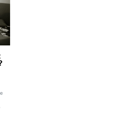
t
?
te
e