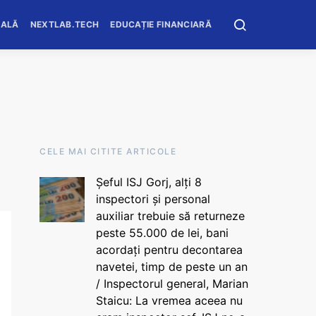
OALĂ
NEXTLAB.TECH
EDUCAȚIE FINANCIARĂ
CELE MAI CITITE ARTICOLE
Șeful ISJ Gorj, alți 8
inspectori și personal
auxiliar trebuie să returneze
peste 55.000 de lei, bani
acordați pentru decontarea
navetei, timp de peste un an
/ Inspectorul general, Marian
Staicu: La vremea aceea nu