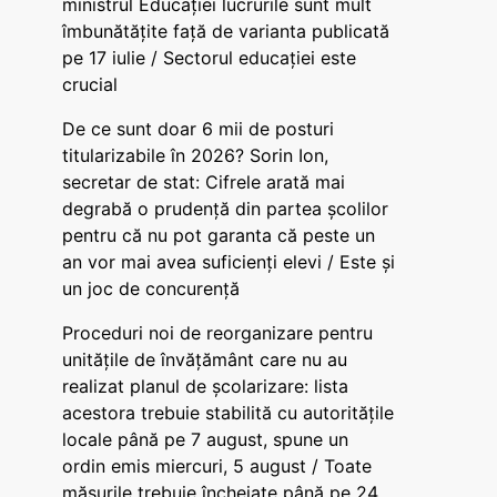
ministrul Educației lucrurile sunt mult
îmbunătățite față de varianta publicată
pe 17 iulie / Sectorul educației este
crucial
De ce sunt doar 6 mii de posturi
titularizabile în 2026? Sorin Ion,
secretar de stat: Cifrele arată mai
degrabă o prudență din partea școlilor
pentru că nu pot garanta că peste un
an vor mai avea suficienți elevi / Este și
un joc de concurență
Proceduri noi de reorganizare pentru
unitățile de învățământ care nu au
realizat planul de școlarizare: lista
acestora trebuie stabilită cu autoritățile
locale până pe 7 august, spune un
ordin emis miercuri, 5 august / Toate
măsurile trebuie încheiate până pe 24