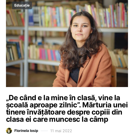
Educație
„De când e la mine în clasă, vine la
școală aproape zilnic”. Mărturia unei
tinere învățătoare despre copiii din
clasa ei care muncesc la câmp
11 mai 2022
Florinela Iosip