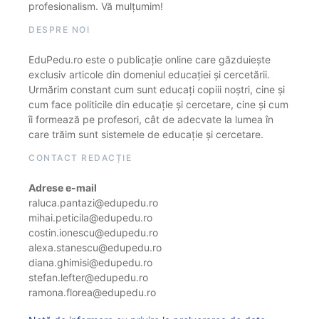
profesionalism. Vă mulțumim!
DESPRE NOI
EduPedu.ro este o publicație online care găzduiește
exclusiv articole din domeniul educației și cercetării.
Urmărim constant cum sunt educați copiii noștri, cine și
cum face politicile din educație și cercetare, cine și cum
îi formează pe profesori, cât de adecvate la lumea în
care trăim sunt sistemele de educație și cercetare.
CONTACT REDACȚIE
Adrese e-mail
raluca.pantazi@edupedu.ro
mihai.peticila@edupedu.ro
costin.ionescu@edupedu.ro
alexa.stanescu@edupedu.ro
diana.ghimisi@edupedu.ro
stefan.lefter@edupedu.ro
ramona.florea@edupedu.ro