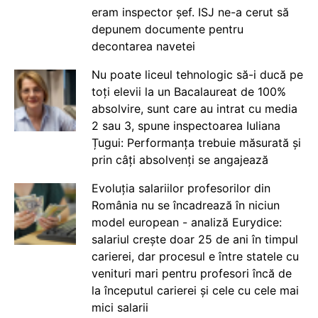
eram inspector șef. ISJ ne-a cerut să
depunem documente pentru
decontarea navetei
Nu poate liceul tehnologic să-i ducă pe
toți elevii la un Bacalaureat de 100%
absolvire, sunt care au intrat cu media
2 sau 3, spune inspectoarea Iuliana
Țugui: Performanța trebuie măsurată și
prin câți absolvenți se angajează
Evoluția salariilor profesorilor din
România nu se încadrează în niciun
model european - analiză Eurydice:
salariul crește doar 25 de ani în timpul
carierei, dar procesul e între statele cu
venituri mari pentru profesori încă de
la începutul carierei și cele cu cele mai
mici salarii