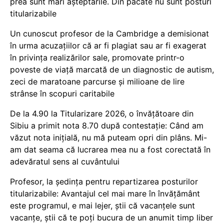
prea sunt mari așteptările. Din păcate nu sunt posturi
titularizabile
Un cunoscut profesor de la Cambridge a demisionat
în urma acuzațiilor că ar fi plagiat sau ar fi exagerat
în privința realizărilor sale, promovate printr-o
poveste de viață marcată de un diagnostic de autism,
zeci de maratoane parcurse și milioane de lire
strânse în scopuri caritabile
De la 4.90 la Titularizare 2026, o învățătoare din
Sibiu a primit nota 8.70 după contestație: Când am
văzut nota inițială, nu mă puteam opri din plâns. Mi-
am dat seama că lucrarea mea nu a fost corectată în
adevăratul sens al cuvântului
Profesor, la ședința pentru repartizarea posturilor
titularizabile: Avantajul cel mai mare în învățământ
este programul, e mai lejer, știi că vacanțele sunt
vacanţe, știi că te poți bucura de un anumit timp liber