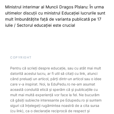
Ministrul interimar al Muncii Dragos Pîslaru: În urma
ultimelor discuții cu ministrul Educației lucrurile sunt
mult îmbunătățite față de varianta publicată pe 17
iulie / Sectorul educației este crucial
COPYRIGHT
Pentru că scrieți despre educație, sau cu atât mai mult
datorită acestui lucru, ar fi util să citați cu link, atunci
când preluați un articol, părți dintr-un articol sau o idee
care v-a inspirat. Noi, la EduPedu.ro ne-am asumat
această conduită etică și sperăm că și publicațiile cu
mult mai multă experiență vor face la fel. Ne bucurăm
că găsiți subiecte interesante pe Edupedu.ro și suntem
siguri că înțelegeți rugămintea noastră de a cita sursa
(cu link), ca o declarație reciprocă de respect și