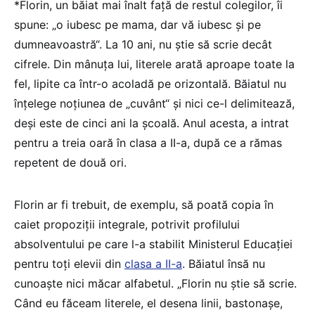
*Florin, un băiat mai înalt față de restul colegilor, îi
spune: „o iubesc pe mama, dar vă iubesc și pe
dumneavoastră“. La 10 ani, nu știe să scrie decât
cifrele. Din mânuța lui, literele arată aproape toate la
fel, lipite ca într-o acoladă pe orizontală. Băiatul nu
înțelege noțiunea de „cuvânt“ și nici ce-l delimitează,
deși este de cinci ani la școală. Anul acesta, a intrat
pentru a treia oară în clasa a II-a, după ce a rămas
repetent de două ori.
Florin ar fi trebuit, de exemplu, să poată copia în
caiet propoziții integrale, potrivit profilului
absolventului pe care l-a stabilit Ministerul Educației
pentru toți elevii din
clasa a II-a
. Băiatul însă nu
cunoaște nici măcar alfabetul. „Florin nu știe să scrie.
Când eu făceam literele, el desena linii, bastonașe,