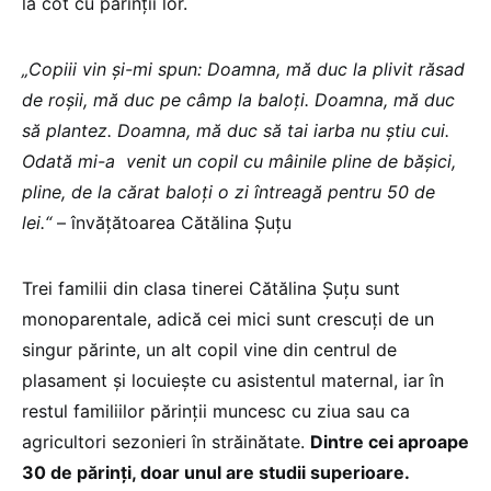
la cot cu părinții lor.
„Copiii vin și-mi spun: Doamna, mă duc la plivit răsad
de roșii, mă duc pe câmp la baloți. Doamna, mă duc
să plantez. Doamna, mă duc să tai iarba nu știu cui.
Odată mi-a venit un copil cu mâinile pline de bășici,
pline, de la cărat baloți o zi întreagă pentru 50 de
lei.“
– învățătoarea Cătălina Șuțu
Trei familii din clasa tinerei Cătălina Șuțu sunt
monoparentale, adică cei mici sunt crescuți de un
singur părinte, un alt copil vine din centrul de
plasament și locuiește cu asistentul maternal, iar în
restul familiilor părinții muncesc cu ziua sau ca
agricultori sezonieri în străinătate.
Dintre cei aproape
30 de părinți, doar unul are studii superioare.