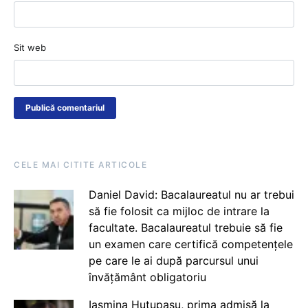
Sit web
CELE MAI CITITE ARTICOLE
Daniel David: Bacalaureatul nu ar trebui
să fie folosit ca mijloc de intrare la
facultate. Bacalaureatul trebuie să fie
un examen care certifică competențele
pe care le ai după parcursul unui
învățământ obligatoriu
Iasmina Huțupașu, prima admisă la