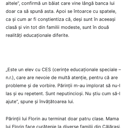
altele“, confirmă un băiat care vine lângă banca lui
doar ca să spună asta. Apoi se întoarce cu spatele,
ca și cum ar fi conștientiza că, deși sunt în aceeași
clasă și vin tot din familii modeste, sunt în două
realități educaționale diferite.
„Este un elev cu CES (cerințe educaționale speciale –
n.r.), care are nevoie de multă atenție, pentru că are
probleme și de vorbire. Părinții m-au implorat să nu-l
las și eu repetent. Sunt neputincioși. Nu știu cum să-l
ajute“, spune și învățătoarea lui.
Părinții lui Florin au terminat doar patru clase. Mama
lui Florin face curățenie la diverse familii din Călărași,