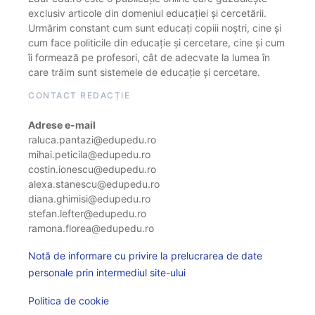
exclusiv articole din domeniul educației și cercetării.
Urmărim constant cum sunt educați copiii noștri, cine și
cum face politicile din educație și cercetare, cine și cum
îi formează pe profesori, cât de adecvate la lumea în
care trăim sunt sistemele de educație și cercetare.
CONTACT REDACȚIE
Adrese e-mail
raluca.pantazi@edupedu.ro
mihai.peticila@edupedu.ro
costin.ionescu@edupedu.ro
alexa.stanescu@edupedu.ro
diana.ghimisi@edupedu.ro
stefan.lefter@edupedu.ro
ramona.florea@edupedu.ro
Notă de informare cu privire la prelucrarea de date
personale prin intermediul site-ului
Politica de cookie