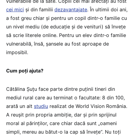
vulnerabile de la sate. Copiii cei mai afectați au fost
cei mici
și din familii
dezavantajate
. În ultimii doi ani,
a fost greu chiar și pentru un copil dintr-o familie cu
un nivel mediu (de educație și de venituri) să învețe
să scrie literele online. Pentru un elev dintr-o familie
vulnerabilă, însă, șansele au fost aproape de
imposibil.
Cum poți ajuta?
Cătălina Șuțu face parte dintre puținii tineri din
mediul rural care au terminat o facultate: 8 din 100,
arată un alt
studiu
realizat de World Vision România.
A reușit prin propria ambiție, dar și prin sprijinul
moral al părinților, care chiar dacă sunt „oameni
simpli, mereu au bătut-o la cap să învețe“. Nu toți