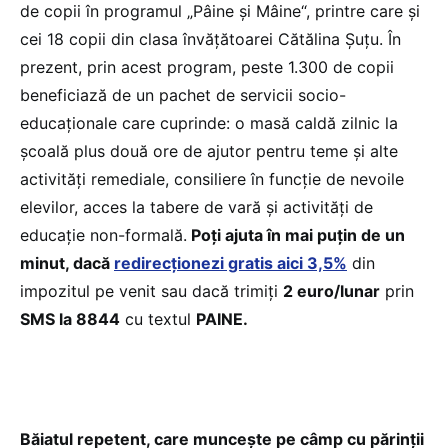
de copii în programul „Pâine și Mâine“, printre care și
cei 18 copii din clasa învățătoarei Cătălina Șuțu. În
prezent, prin acest program, peste 1.300 de copii
beneficiază de un pachet de servicii socio-
educaționale care cuprinde: o masă caldă zilnic la
școală plus două ore de ajutor pentru teme și alte
activități remediale, consiliere în funcție de nevoile
elevilor, acces la tabere de vară și activități de
educație non-formală.
Poți ajuta în mai puțin de un
minut, dacă
redirecționezi gratis aici 3,5%
din
impozitul pe venit sau dacă trimiți
2 euro/lunar
prin
SMS la 8844
cu textul
PAINE.
Băiatul repetent, care muncește pe câmp cu părinții