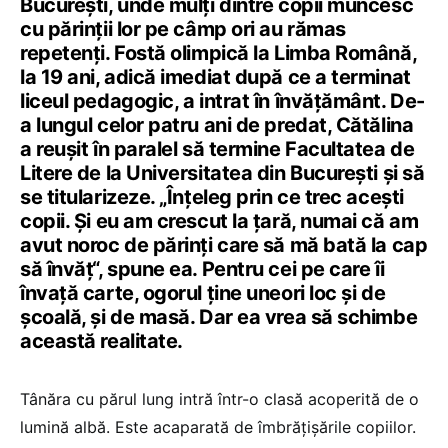
București, unde mulți dintre copii muncesc
cu părinții lor pe câmp ori au rămas
repetenți. Fostă olimpică la Limba Română,
la 19 ani, adică imediat după ce a terminat
liceul pedagogic, a intrat în învățământ. De-
a lungul celor patru ani de predat, Cătălina
a reușit în paralel să termine Facultatea de
Litere de la Universitatea din București și să
se titularizeze. „Înțeleg prin ce trec acești
copii. Și eu am crescut la țară, numai că am
avut noroc de părinți care să mă bată la cap
să învăț“, spune ea. Pentru cei pe care îi
învață carte, ogorul ține uneori loc și de
școală, și de masă. Dar ea vrea să schimbe
această realitate.
Tânăra cu părul lung intră într-o clasă acoperită de o
lumină albă. Este acaparată de îmbrățișările copiilor.