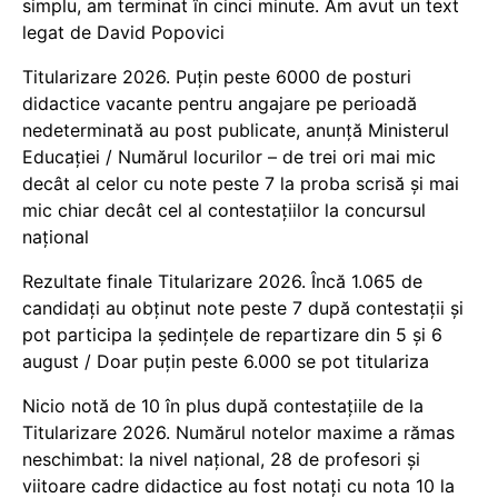
simplu, am terminat în cinci minute. Am avut un text
legat de David Popovici
Titularizare 2026. Puțin peste 6000 de posturi
didactice vacante pentru angajare pe perioadă
nedeterminată au post publicate, anunță Ministerul
Educației / Numărul locurilor – de trei ori mai mic
decât al celor cu note peste 7 la proba scrisă și mai
mic chiar decât cel al contestațiilor la concursul
național
Rezultate finale Titularizare 2026. Încă 1.065 de
candidați au obținut note peste 7 după contestații și
pot participa la ședințele de repartizare din 5 și 6
august / Doar puțin peste 6.000 se pot titulariza
Nicio notă de 10 în plus după contestațiile de la
Titularizare 2026. Numărul notelor maxime a rămas
neschimbat: la nivel național, 28 de profesori și
viitoare cadre didactice au fost notați cu nota 10 la