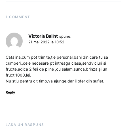
1 COMMENT
Victoria Balint
spune:
21 mai 2022 la 10:52
Catalina,cum pot trimite,tie personal,bani din care tu sa
cumperi,,cele necesare pt întreaga clasa,sendviciuri și
fructe.adica 2 feli de piine ,cu salam,sunca,brinza,și un
fruct.1000,lei.
Nu știu pentru cit timp,va ajunge,dar ii ofer din suflet.
Reply
LASĂ UN RĂSPUNS