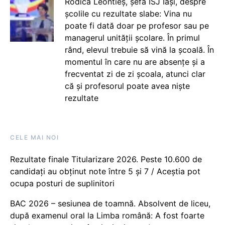
Rodica Leontieș, șefa ISJ Iași, despre
școlile cu rezultate slabe: Vina nu
poate fi dată doar pe profesor sau pe
managerul unității școlare. În primul
rând, elevul trebuie să vină la școală. În
momentul în care nu are absențe și a
frecventat zi de zi școala, atunci clar
că și profesorul poate avea niște
rezultate
CELE MAI NOI
Rezultate finale Titularizare 2026. Peste 10.600 de
candidați au obținut note între 5 și 7 / Aceștia pot
ocupa posturi de suplinitori
BAC 2026 – sesiunea de toamnă. Absolvent de liceu,
după examenul oral la Limba română: A fost foarte