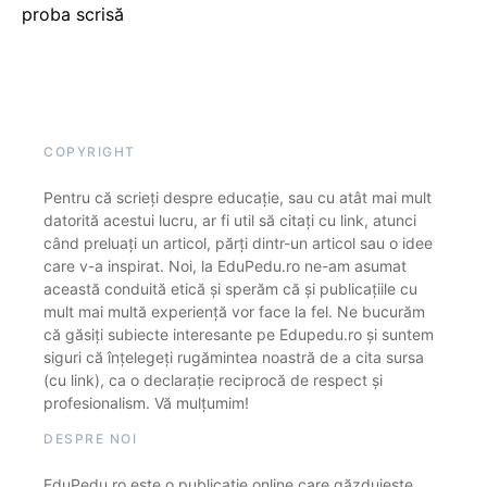
proba scrisă
COPYRIGHT
Pentru că scrieți despre educație, sau cu atât mai mult
datorită acestui lucru, ar fi util să citați cu link, atunci
când preluați un articol, părți dintr-un articol sau o idee
care v-a inspirat. Noi, la EduPedu.ro ne-am asumat
această conduită etică și sperăm că și publicațiile cu
mult mai multă experiență vor face la fel. Ne bucurăm
că găsiți subiecte interesante pe Edupedu.ro și suntem
siguri că înțelegeți rugămintea noastră de a cita sursa
(cu link), ca o declarație reciprocă de respect și
profesionalism. Vă mulțumim!
DESPRE NOI
EduPedu.ro este o publicație online care găzduiește