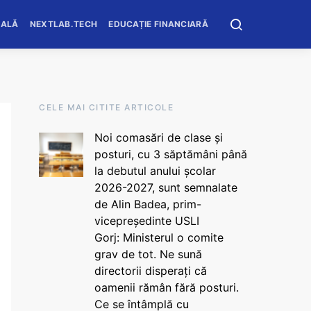
OALĂ
NEXTLAB.TECH
EDUCAȚIE FINANCIARĂ
CELE MAI CITITE ARTICOLE
Noi comasări de clase și
posturi, cu 3 săptămâni până
la debutul anului școlar
2026-2027, sunt semnalate
de Alin Badea, prim-
vicepreședinte USLI
Gorj: Ministerul o comite
grav de tot. Ne sună
directorii disperați că
oamenii rămân fără posturi.
Ce se întâmplă cu