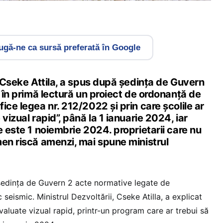
gă-ne ca sursă preferată în Google
, Cseke Attila, a spus după ședința de Guvern
t în primă lectură un proiect de ordonanță de
ice legea nr. 212/2022 și prin care școlile ar
vizual rapid”, până la 1 ianuarie 2024, iar
e este 1 noiembrie 2024. proprietarii care nu
men riscă amenzi, mai spune ministrul
ședința de Guvern 2 acte normative legate de
c seismic. Ministrul Dezvoltării, Cseke Atilla, a explicat
evaluate vizual rapid, printr-un program care ar trebui să