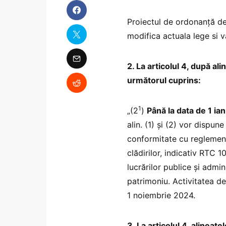
Proiectul de ordonanță de
modifica actuala lege si 
2. La articolul 4, după ali
următorul cuprins:
1
„(2
)
Până la data de 1 ia
alin. (1) și (2) vor dispun
conformitate cu reglemen
clădirilor, indicativ RTC 1
lucrărilor publice și admin
patrimoniu. Activitatea de
1 noiembrie 2024.
3. La articolul 4, alineat