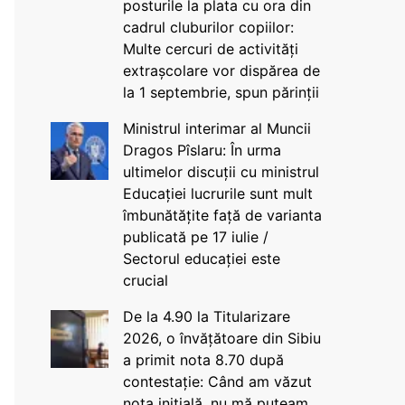
posturile la plata cu ora din
cadrul cluburilor copiilor:
Multe cercuri de activități
extrașcolare vor dispărea de
la 1 septembrie, spun părinții
Ministrul interimar al Muncii
Dragos Pîslaru: În urma
ultimelor discuții cu ministrul
Educației lucrurile sunt mult
îmbunătățite față de varianta
publicată pe 17 iulie /
Sectorul educației este
crucial
De la 4.90 la Titularizare
2026, o învățătoare din Sibiu
a primit nota 8.70 după
contestație: Când am văzut
nota inițială, nu mă puteam