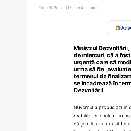
Foto: © Belish | Dreamstime.com
Adau
Ministrul Dezvoltării
de miercuri, că a fos
urgență care să modif
urma să fie „evaluate 
termenul de finalizar
se încadrează în ter
Dezvoltării.
Guvernul a propus azi în 
reabilitarea școlilor cu ris
că școlile ar urma să fie 