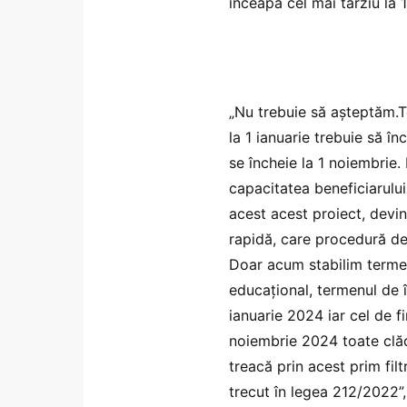
înceapă cel mai târziu la 
„Nu trebuie să așteptăm.
la 1 ianuarie trebuie să î
se încheie la 1 noiembrie.
capacitatea beneficiarului,
acest acest proiect, devin
rapidă, care procedură de a
Doar acum stabilim termen.
educațional, termenul de î
ianuarie 2024 iar cel de 
noiembrie 2024 toate clăd
treacă prin acest prim fil
trecut în legea 212/2022”,