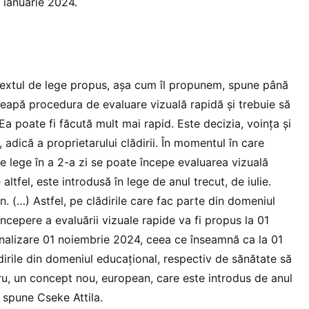
1 ianuarie 2024.
Textul de lege propus, așa cum îl propunem, spune până
nceapă procedura de evaluare vizuală rapidă și trebuie să
 Ea poate fi făcută mult mai rapid. Este decizia, voința și
 adică a proprietarului clădirii. În momentul în care
e lege în a 2-a zi se poate începe evaluarea vizuală
ltfel, este introdusă în lege de anul trecut, de iulie.
 (…) Astfel, pe clădirile care fac parte din domeniul
ncepere a evaluării vizuale rapide va fi propus la 01
finalizare 01 noiembrie 2024, ceea ce înseamnă ca la 01
irile din domeniul educațional, respectiv de sănătate să
tru, un concept nou, european, care este introdus de anul
 spune Cseke Attila.