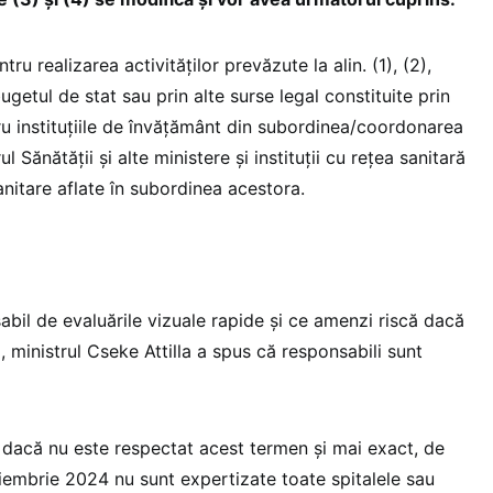
ru realizarea activităţilor prevăzute la alin. (1), (2),
ugetul de stat sau prin alte surse legal constituite prin
ru instituţiile de învăţământ din subordinea/coordonarea
l Sănătăţii şi alte ministere şi instituţii cu reţea sanitară
sanitare aflate în subordinea acestora.
abil de evaluările vizuale rapide și ce amenzi riscă dacă
, ministrul Cseke Attilla a spus că responsabili sunt
 dacă nu este respectat acest termen și mai exact, de
embrie 2024 nu sunt expertizate toate spitalele sau