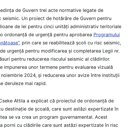
ședința de Guvern trei acte normative legate de
isc seismic. Un proiect de hotărâre de Guvern pentru
oane de lei pentru cinci unități administrativ teritoriale
j, o ordonanță de urgență pentru aprobarea
Programului
ănătoase”,
prin care se reabilitează școli cu risc seismic,
 de urgență pentru modificarea și completarea Legii nr.
uri pentru reducerea riscului seismic al clădirilor.
e impunerea unor termene pentru evaluarea vizuală
 noiembrie 2024, și reducerea unor avize între instituții
se deruleze mai rapid.
seke Attila a explicat că proiectul de ordonanță de
cu destinație de școală, care sunt astăzi expertizate în
estea se va crea un program guvernamental. Acest
orni cu clădirile care sunt astăzi expertizate în risc