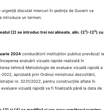
 urgență discutat miercuri în ședința de Guvern va
va introduce un termen:
1
3
neatul (2) se introduc trei noi alineate, alin. (2
)-(2
) cu
nuarie 2024
conducătorii instituţiilor publice prevăzuți la
e începerea evaluării vizuale rapide realizată în
tarea tehnică Metodologie de evaluare vizuală rapidă a
0-2022, aprobată prin Ordinul ministrului dezvoltării,
istrației nr. 3231/2022, pentru construcțiile aflate în
 evaluare vizuală rapidă va fi finalizată până la data de
ele (3) și (4) se modifică și vor avea următorul cuprins: