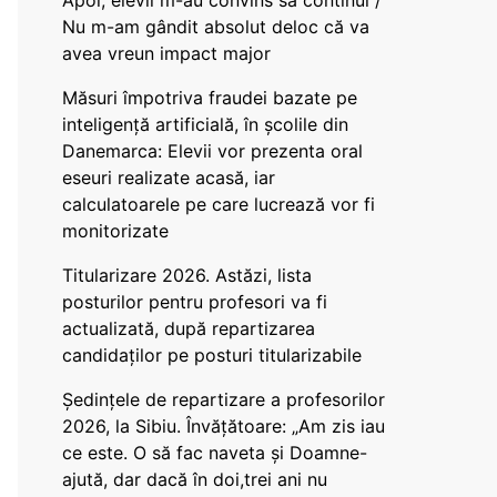
Apoi, elevii m-au convins să continui /
Nu m-am gândit absolut deloc că va
avea vreun impact major
Măsuri împotriva fraudei bazate pe
inteligență artificială, în școlile din
Danemarca: Elevii vor prezenta oral
eseuri realizate acasă, iar
calculatoarele pe care lucrează vor fi
monitorizate
Titularizare 2026. Astăzi, lista
posturilor pentru profesori va fi
actualizată, după repartizarea
candidaților pe posturi titularizabile
Ședințele de repartizare a profesorilor
2026, la Sibiu. Învățătoare: „Am zis iau
ce este. O să fac naveta și Doamne-
ajută, dar dacă în doi,trei ani nu