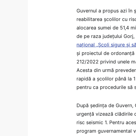
Guvernul a propus azi în 
reabilitarea școlilor cu r
alocarea sumei de 51,4 mili
de pe raza județului Gor
național „Școli sigure și s
și proiectul de ordonanță
212/2022 privind unele măs
Acesta din urmă preveder
rapidă a școlilor până la 1
pentru ca procedurile să 
După ședința de Guvern, C
urgență vizează clădirile 
risc seismic 1. Pentru ac
program guvernamental va p