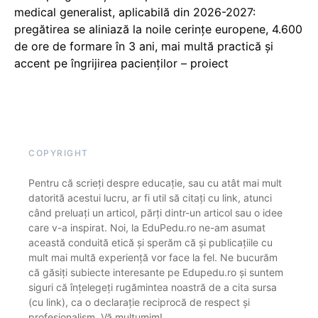
medical generalist, aplicabilă din 2026-2027:
pregătirea se aliniază la noile cerințe europene, 4.600
de ore de formare în 3 ani, mai multă practică și
accent pe îngrijirea pacienților – proiect
COPYRIGHT
Pentru că scrieți despre educație, sau cu atât mai mult
datorită acestui lucru, ar fi util să citați cu link, atunci
când preluați un articol, părți dintr-un articol sau o idee
care v-a inspirat. Noi, la EduPedu.ro ne-am asumat
această conduită etică și sperăm că și publicațiile cu
mult mai multă experiență vor face la fel. Ne bucurăm
că găsiți subiecte interesante pe Edupedu.ro și suntem
siguri că înțelegeți rugămintea noastră de a cita sursa
(cu link), ca o declarație reciprocă de respect și
profesionalism. Vă mulțumim!