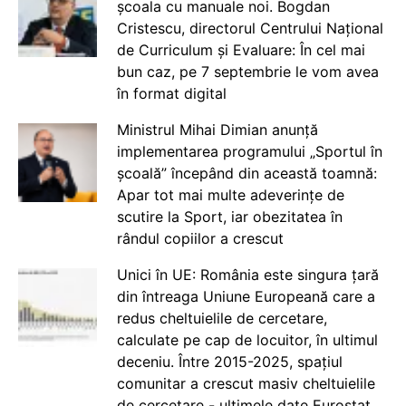
școala cu manuale noi. Bogdan
Cristescu, directorul Centrului Național
de Curriculum și Evaluare: În cel mai
bun caz, pe 7 septembrie le vom avea
în format digital
Ministrul Mihai Dimian anunță
implementarea programului „Sportul în
școală” începând din această toamnă:
Apar tot mai multe adeverințe de
scutire la Sport, iar obezitatea în
rândul copiilor a crescut
Unici în UE: România este singura țară
din întreaga Uniune Europeană care a
redus cheltuielile de cercetare,
calculate pe cap de locuitor, în ultimul
deceniu. Între 2015-2025, spațiul
comunitar a crescut masiv cheltuielile
de cercetare - ultimele date Eurostat