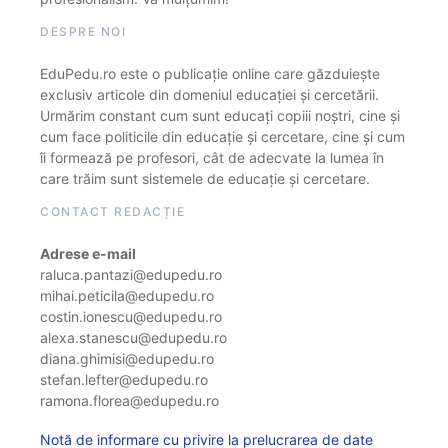
DESPRE NOI
EduPedu.ro este o publicație online care găzduiește
exclusiv articole din domeniul educației și cercetării.
Urmărim constant cum sunt educați copiii noștri, cine și
cum face politicile din educație și cercetare, cine și cum
îi formează pe profesori, cât de adecvate la lumea în
care trăim sunt sistemele de educație și cercetare.
CONTACT REDACȚIE
Adrese e-mail
raluca.pantazi@edupedu.ro
mihai.peticila@edupedu.ro
costin.ionescu@edupedu.ro
alexa.stanescu@edupedu.ro
diana.ghimisi@edupedu.ro
stefan.lefter@edupedu.ro
ramona.florea@edupedu.ro
Notă de informare cu privire la prelucrarea de date