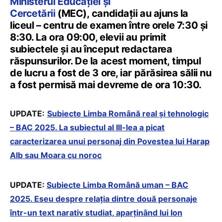
Ministerul Educației și
Cercetării
(MEC), candidații au ajuns la
liceul – centru de examen între orele 7:30 și
8:30. La ora 09:00, elevii au primit
subiectele și au început redactarea
răspunsurilor. De la acest moment, timpul
de lucru a fost de 3 ore, iar părăsirea sălii nu
a fost permisă mai devreme de ora 10:30.
UPDATE:
Subiecte Limba Română real și tehnologic
– BAC 2025. La subiectul al III-lea a picat
caracterizarea unui personaj din Povestea lui Harap
Alb sau Moara cu noroc
UPDATE:
Subiecte Limba Română uman – BAC
2025. Eseu despre relația dintre două personaje
într-un text narativ studiat, aparținând lui Ion