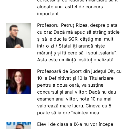
alocate unui astfel de concurs
important
Profesorul Petruț Rizea, despre plata
cu ora: Dacă mă apuc să strâng sticle
și să le duc la SGR, câștig mai mult
într-o zi / Statul îți aruncă niște
mărunțiș și îți cere să-i spui „salariu”.
Asta este umilință instituționalizată
Profesoară de Sport din județul Olt, cu
10 la Definitivat și 10 la Titularizare
pentru a doua oară, va susține
concursul și anul viitor: Dacă nu dau
examen anul viitor, nota 10 nu mai
valorează mare lucru. Cineva cu 5
poate să ia ore înaintea mea
Elevii de clasa a IX-a nu vor începe