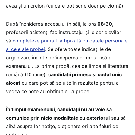
avea și un creion (cu care pot scrie doar pe ciornă).
După închiderea accesului în săli, la ora
08:30
,
profesorii asistenți fac instructajul și le cer elevilor
să
completeze prima filă tipizată cu datele personale
și cele ale probei
. Se oferă toate indicațiile de
organizare înainte de începerea propriu-zisă a
examenului. La prima probă, cea de limba și literatura
română (10 iunie),
candidații primesc și codul unic
alocat
cu care pot să se uite în rezultate pentru a
vedea ce note au obținut ei la probe.
În timpul examenului, candidații nu au voie să
comunice prin nicio modalitate cu exteriorul
sau să
aibă asupra lor notițe, dicționare ori alte feluri de
materiale.