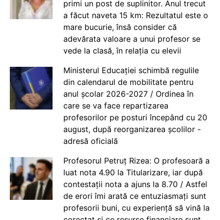
primi un post de suplinitor. Anul trecut
a făcut naveta 15 km: Rezultatul este o
mare bucurie, însă consider că
adevărata valoare a unui profesor se
vede la clasă, în relația cu elevii
Ministerul Educației schimbă regulile
din calendarul de mobilitate pentru
anul școlar 2026-2027 / Ordinea în
care se va face repartizarea
profesorilor pe posturi începând cu 20
august, după reorganizarea școlilor -
adresă oficială
Profesorul Petruț Rizea: O profesoară a
luat nota 4.90 la Titularizare, iar după
contestații nota a ajuns la 8.70 / Astfel
de erori îmi arată ce entuziasmați sunt
profesorii buni, cu experiență să vină la
corectat și ce resurse financiare sunt