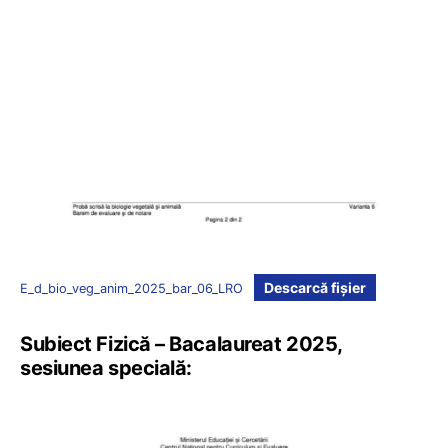
Descarcă fișier
E_d_bio_veg_anim_2025_bar_06_LRO
Subiect Fizică – Bacalaureat 2025,
sesiunea specială: