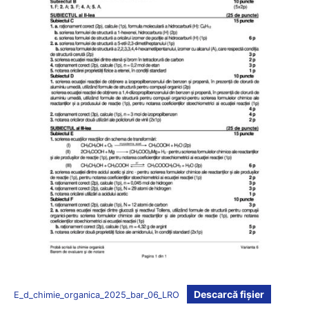
Descarcă fișier
E_d_chimie_organica_2025_bar_06_LRO