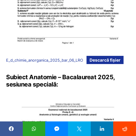
Descarcă fișier
E_d_chimie_anorganica_2025_bar_06_LRO
Subiect Anatomie – Bacalaureat 2025,
sesiunea specială: