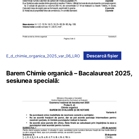
Descarcă fișier
E_d_chimie_organica_2025_var_06_LRO
Barem Chimie organică – Bacalaureat 2025,
sesiunea specială: