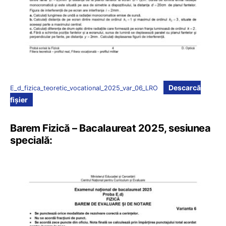
Descarcă
E_d_fizica_teoretic_vocational_2025_var_06_LRO
fișier
Barem Fizică – Bacalaureat 2025, sesiunea
specială: