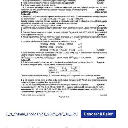
Descarcă fișier
E_d_chimie_anorganica_2025_var_06_LRO