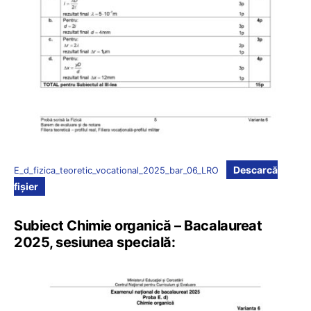
Descarcă
E_d_fizica_teoretic_vocational_2025_bar_06_LRO
fișier
Subiect Chimie organică – Bacalaureat
2025, sesiunea specială: