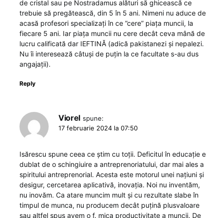
de cristal sau pe Nostradamus alături să ghicească ce
trebuie să pregătească, din 5 în 5 ani. Nimeni nu aduce de
acasă profesori specializați în ce ”cere” piața muncii, la
fiecare 5 ani. Iar piața muncii nu cere decât ceva mână de
lucru calificată dar IEFTINĂ (adică pakistanezi și nepalezi.
Nu îi interesează câtuși de puțin la ce facultate s-au dus
angajații).
Reply
Viorel
spune:
17 februarie 2024 la 07:50
Isărescu spune ceea ce știm cu toții. Deficitul în educație e
dublat de o schingiuire a antreprenoriatului, dar mai ales a
spiritului antreprenorial. Acesta este motorul unei națiuni și
desigur, cercetarea aplicativă, inovația. Noi nu inventăm,
nu inovăm. Ca atare muncim mult și cu rezultate slabe în
timpul de munca, nu producem decât puțină plusvaloare
sau altfel spus avem o f. mica productivitate a muncii. De