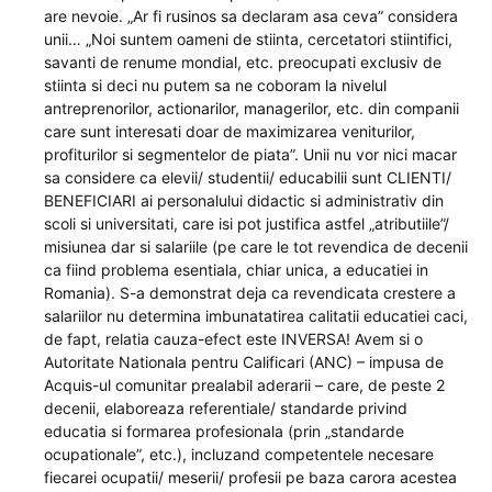
are nevoie. „Ar fi rusinos sa declaram asa ceva” considera
unii… „Noi suntem oameni de stiinta, cercetatori stiintifici,
savanti de renume mondial, etc. preocupati exclusiv de
stiinta si deci nu putem sa ne coboram la nivelul
antreprenorilor, actionarilor, managerilor, etc. din companii
care sunt interesati doar de maximizarea veniturilor,
profiturilor si segmentelor de piata”. Unii nu vor nici macar
sa considere ca elevii/ studentii/ educabilii sunt CLIENTI/
BENEFICIARI ai personalului didactic si administrativ din
scoli si universitati, care isi pot justifica astfel „atributiile”/
misiunea dar si salariile (pe care le tot revendica de decenii
ca fiind problema esentiala, chiar unica, a educatiei in
Romania). S-a demonstrat deja ca revendicata crestere a
salariilor nu determina imbunatatirea calitatii educatiei caci,
de fapt, relatia cauza-efect este INVERSA! Avem si o
Autoritate Nationala pentru Calificari (ANC) – impusa de
Acquis-ul comunitar prealabil aderarii – care, de peste 2
decenii, elaboreaza referentiale/ standarde privind
educatia si formarea profesionala (prin „standarde
ocupationale”, etc.), incluzand competentele necesare
fiecarei ocupatii/ meserii/ profesii pe baza carora acestea