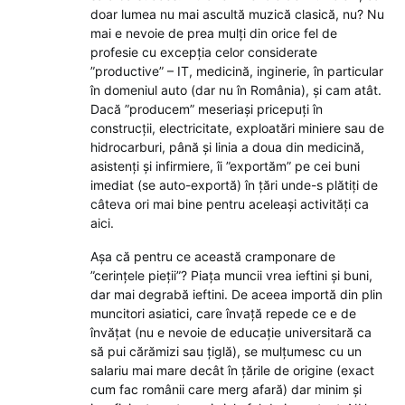
doar lumea nu mai ascultă muzică clasică, nu? Nu
mai e nevoie de prea mulți din orice fel de
profesie cu excepția celor considerate
”productive” – IT, medicină, inginerie, în particular
în domeniul auto (dar nu în România), și cam atât.
Dacă ”producem” meseriași pricepuți în
construcții, electricitate, exploatări miniere sau de
hidrocarburi, până și linia a doua din medicină,
asistenți și infirmiere, îi ”exportăm” pe cei buni
imediat (se auto-exportă) în țări unde-s plătiți de
câteva ori mai bine pentru aceleași activități ca
aici.
Așa că pentru ce această cramponare de
”cerințele pieții”? Piața muncii vrea ieftini și buni,
dar mai degrabă ieftini. De aceea importă din plin
muncitori asiatici, care învață repede ce e de
învățat (nu e nevoie de educație universitară ca
să pui cărămizi sau țiglă), se mulțumesc cu un
salariu mai mare decât în țările de origine (exact
cum fac românii care merg afară) dar minim și