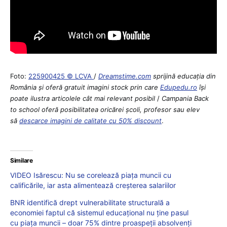
Foto:
225900425 © LCVA
/
Dreamstime.com
sprijină educaţia din
România şi oferă gratuit imagini stock prin care
Edupedu.ro
îşi
poate ilustra articolele cât mai relevant posibil
/
Campania Back
to school oferă posibilitatea oricărei școli, profesor sau elev
să
descarce imagini de calitate cu 50% discount
.
Similare
VIDEO Isărescu: Nu se corelează piața muncii cu
calificările, iar asta alimentează creșterea salariilor
BNR identifică drept vulnerabilitate structurală a
economiei faptul că sistemul educațional nu ține pasul
cu piața muncii – doar 75% dintre proaspeții absolvenți