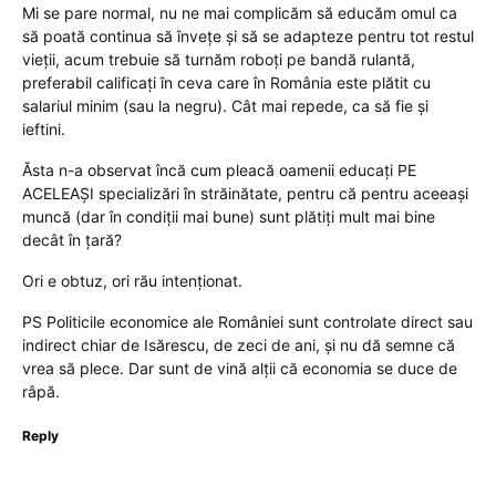
Mi se pare normal, nu ne mai complicăm să educăm omul ca
să poată continua să învețe și să se adapteze pentru tot restul
vieții, acum trebuie să turnăm roboți pe bandă rulantă,
preferabil calificați în ceva care în România este plătit cu
salariul minim (sau la negru). Cât mai repede, ca să fie și
ieftini.
Ăsta n-a observat încă cum pleacă oamenii educați PE
ACELEAȘI specializări în străinătate, pentru că pentru aceeași
muncă (dar în condiții mai bune) sunt plătiți mult mai bine
decât în țară?
Ori e obtuz, ori rău intenționat.
PS Politicile economice ale României sunt controlate direct sau
indirect chiar de Isărescu, de zeci de ani, și nu dă semne că
vrea să plece. Dar sunt de vină alții că economia se duce de
râpă.
Reply