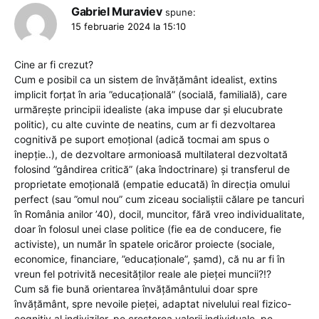
Gabriel Muraviev
spune:
15 februarie 2024 la 15:10
Cine ar fi crezut?
Cum e posibil ca un sistem de învățământ idealist, extins
implicit forțat în aria ”educațională” (socială, familială), care
urmărește principii idealiste (aka impuse dar și elucubrate
politic), cu alte cuvinte de neatins, cum ar fi dezvoltarea
cognitivă pe suport emoțional (adică tocmai am spus o
inepție..), de dezvoltare armonioasă multilateral dezvoltată
folosind ”gândirea critică” (aka îndoctrinare) și transferul de
proprietate emoțională (empatie educată) în direcția omului
perfect (sau ”omul nou” cum ziceau socialiștii călare pe tancuri
în România anilor ’40), docil, muncitor, fără vreo individualitate,
doar în folosul unei clase politice (fie ea de conducere, fie
activiste), un număr în spatele oricăror proiecte (sociale,
economice, financiare, ”educaționale”, șamd), că nu ar fi în
vreun fel potrivită necesităților reale ale pieței muncii?!?
Cum să fie bună orientarea învățământului doar spre
învățământ, spre nevoile pieței, adaptat nivelului real fizico-
cognitiv al indivizilor, pe creșterea valorii individuale, pe