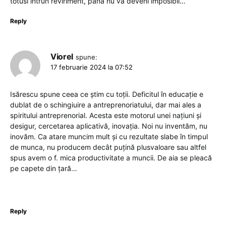
totusi intrun reviriment, pana nu va deveni imposibil…
Reply
Viorel
spune:
17 februarie 2024 la 07:52
Isărescu spune ceea ce știm cu toții. Deficitul în educație e
dublat de o schingiuire a antreprenoriatului, dar mai ales a
spiritului antreprenorial. Acesta este motorul unei națiuni și
desigur, cercetarea aplicativă, inovația. Noi nu inventăm, nu
inovăm. Ca atare muncim mult și cu rezultate slabe în timpul
de munca, nu producem decât puțină plusvaloare sau altfel
spus avem o f. mica productivitate a muncii. De aia se pleacă
pe capete din țară…
Reply