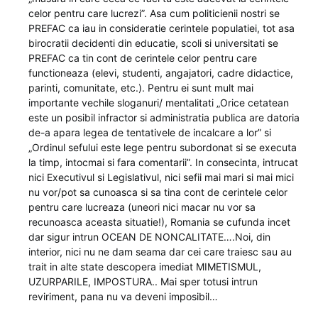
celor pentru care lucrezi”. Asa cum politicienii nostri se
PREFAC ca iau in consideratie cerintele populatiei, tot asa
birocratii decidenti din educatie, scoli si universitati se
PREFAC ca tin cont de cerintele celor pentru care
functioneaza (elevi, studenti, angajatori, cadre didactice,
parinti, comunitate, etc.). Pentru ei sunt mult mai
importante vechile sloganuri/ mentalitati „Orice cetatean
este un posibil infractor si administratia publica are datoria
de-a apara legea de tentativele de incalcare a lor” si
„Ordinul sefului este lege pentru subordonat si se executa
la timp, intocmai si fara comentarii”. In consecinta, intrucat
nici Executivul si Legislativul, nici sefii mai mari si mai mici
nu vor/pot sa cunoasca si sa tina cont de cerintele celor
pentru care lucreaza (uneori nici macar nu vor sa
recunoasca aceasta situatie!), Romania se cufunda incet
dar sigur intrun OCEAN DE NONCALITATE….Noi, din
interior, nici nu ne dam seama dar cei care traiesc sau au
trait in alte state descopera imediat MIMETISMUL,
UZURPARILE, IMPOSTURA.. Mai sper totusi intrun
reviriment, pana nu va deveni imposibil…