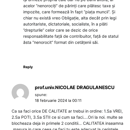
acelor ”nenorociți” de părinți care plătesc taxe și
impozite, care formează în fapt ”piața muncii”. Și
chiar nu există vreo Obligație, alta decât prin legi
autoritariste, dictatoriale, socialiste, în a plăti
”drepturile” celor care se dezic de orice
responsabilitate față de contribuitor, față de statul
ăsta ”nenorocit” format din cetățenii săi.
Reply
prof.univ.NICOLAE DRAGULANESCU
spune:
18 februarie 2024 la 00:11
Ca sa faci orice DE CALITATE ar trebui in ordine: 1.Sa VREI,
2.Sa POTI, 3.Sa STII ce si cum sa faci….Ori la noi. multe se
blocheaza deja in primele 2 conditii… CALITATEA inseamna
„masura in care ceea ce faci tu este adecvat la cerintele