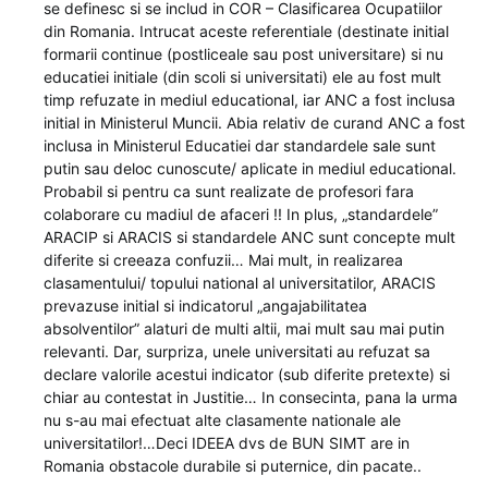
se definesc si se includ in COR – Clasificarea Ocupatiilor
din Romania. Intrucat aceste referentiale (destinate initial
formarii continue (postliceale sau post universitare) si nu
educatiei initiale (din scoli si universitati) ele au fost mult
timp refuzate in mediul educational, iar ANC a fost inclusa
initial in Ministerul Muncii. Abia relativ de curand ANC a fost
inclusa in Ministerul Educatiei dar standardele sale sunt
putin sau deloc cunoscute/ aplicate in mediul educational.
Probabil si pentru ca sunt realizate de profesori fara
colaborare cu madiul de afaceri !! In plus, „standardele”
ARACIP si ARACIS si standardele ANC sunt concepte mult
diferite si creeaza confuzii… Mai mult, in realizarea
clasamentului/ topului national al universitatilor, ARACIS
prevazuse initial si indicatorul „angajabilitatea
absolventilor” alaturi de multi altii, mai mult sau mai putin
relevanti. Dar, surpriza, unele universitati au refuzat sa
declare valorile acestui indicator (sub diferite pretexte) si
chiar au contestat in Justitie… In consecinta, pana la urma
nu s-au mai efectuat alte clasamente nationale ale
universitatilor!…Deci IDEEA dvs de BUN SIMT are in
Romania obstacole durabile si puternice, din pacate..