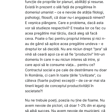
funcție de propriile lor planuri, abilități și resurse.
Există în prezent o silă față de pregătirea în
domeniul umanist – ce e nevoie de atâția filologi,
psihologi, filosofi, că doar nu-i angajează nimeni?
E veșnica plângere. Care e problema, dacă asta
vor să studieze respectivii? E treaba lor ce fac cu
acea pregătire mai târziu, dacă aleg să facă
ceva. Poate o fac pentru propriul interes și nici n-
au de gând să aplice acea pregătire undeva – e
dreptul lor să decidă. Nu are niciun drept ”țara” să
vină să ceară apoi ca ei să fie ”productivi” într-un
domeniu în care n-au niciun interes să intre, și
care apoi să le consume viața… pentru ce?
Contractul social e pe cale de destrămare nu doar
în România, ci cam în toate țările ”civilizate”, cu
câteva (foarte puține) excepții – de ce-ar mai sta
tinerii legați de conceptul productivității în
societate?!
Nu ne trebuie poeți, poezia nu ține de foame. Nu
avem nevoie de pictori, că doar 1-2% din ei ajung
să aibă succes. Nu avem nevoie de muzicieni, că