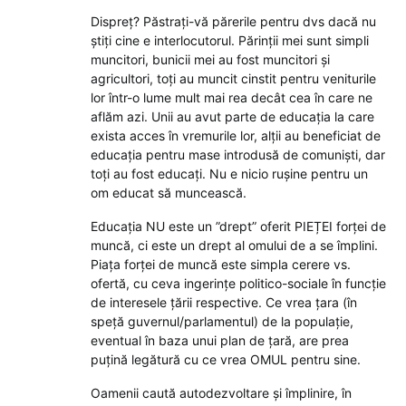
Dispreț? Păstrați-vă părerile pentru dvs dacă nu
știți cine e interlocutorul. Părinții mei sunt simpli
muncitori, bunicii mei au fost muncitori și
agricultori, toți au muncit cinstit pentru veniturile
lor într-o lume mult mai rea decât cea în care ne
aflăm azi. Unii au avut parte de educația la care
exista acces în vremurile lor, alții au beneficiat de
educația pentru mase introdusă de comuniști, dar
toți au fost educați. Nu e nicio rușine pentru un
om educat să muncească.
Educația NU este un ”drept” oferit PIEȚEI forței de
muncă, ci este un drept al omului de a se împlini.
Piața forței de muncă este simpla cerere vs.
ofertă, cu ceva ingerințe politico-sociale în funcție
de interesele țării respective. Ce vrea țara (în
speță guvernul/parlamentul) de la populație,
eventual în baza unui plan de țară, are prea
puțină legătură cu ce vrea OMUL pentru sine.
Oamenii caută autodezvoltare și împlinire, în