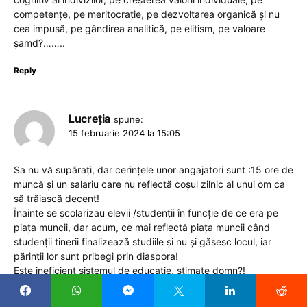
competențe, pe meritocrație, pe dezvoltarea organică și nu
cea impusă, pe gândirea analitică, pe elitism, pe valoare
șamd?……..
Reply
Lucreția
spune:
15 februarie 2024 la 15:05
Sa nu vă supărați, dar cerințele unor angajatori sunt :15 ore de
muncă și un salariu care nu reflectă coșul zilnic al unui om ca
să trăiască decent!
Înainte se școlarizau elevii /studenții în funcție de ce era pe
piața muncii, dar acum, ce mai reflectă piața muncii când
studenții tinerii finalizează studiile și nu și găsesc locul, iar
părinții lor sunt pribegi prin diaspora!
Este ineficient sistemul de educație, stimate domn?!
Aș putea să vă întreb cum au funcționat lucrurile de sunteți
eficient de când vă știu eu numai la BNR….?! Vă răspund eu,