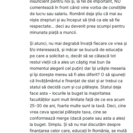
insuficient pentru noi și, la fel de important, NU
comentează în front când vine vorba de condițiile
de lucru sau salariu. Românii deja știu că mai au
niște drepturi și au început să țină ca ele să fie
respectate… deci au devenit prea scumpi pentru
minunata piață a muncii.
Și atunci, nu mai degrabă învață fiecare ce vrea și
îl/o interesează, și măcar se bucură de educația
pe care a solicitat-o, decât să se căiască tot
restul vieții că a ales un câștig mai bun (la
momentul alegerii cel puțin) dar își urăște meseria
și își dorește mereu să fi ales diferit? O să spuneți
că învățământul e finanțat de stat și ar trebui ca
statul să decidă cum și cui plătește. Statul deja
face asta – locurile la buget la majoritatea
facultăților sunt mult limitate față de ce era acum
25-30 de ani, foarte multe sunt la taxă. Deci, cine
vrea ceva special plătește taxa, cine se
conformează merge (dacă poate sau asta a ales)
la buget. Simplu. Și să nu mai discutăm despre
finanțarea celor care, educați în România, se mută