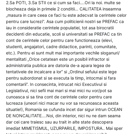
2.Sa POTI, 3.Sa STII ce si cum sa faci….Ori la noi. multe se
blocheaza deja in primele 2 conditii… CALITATEA inseamna
„masura in care ceea ce faci tu este adecvat la cerintele celor
pentru care lucrezi”. Asa cum politicienii nostri se PREFAC ca
iau in consideratie cerintele populatiei, tot asa birocratii
decidenti din educatie, scoli si universitati se PREFAC ca tin
cont de cerintele celor pentru care functioneaza (elevi,
studenti, angajatori, cadre didactice, parinti, comunitate,
etc.). Pentru ei sunt mult mai importante vechile sloganuri/
mentalitati „Orice cetatean este un posibil infractor si
administratia publica are datoria de-a apara legea de
tentativele de incalcare a lor” si „Ordinul sefului este lege
pentru subordonat si se executa la timp, intocmai si fara
comentarii”. In consecinta, intrucat nici Executivul si
Legislativul, nici sefii mai mari si mai mici nu vor/pot sa
cunoasca si sa tina cont de cerintele celor pentru care
lucreaza (uneori nici macar nu vor sa recunoasca aceasta
situatie!), Romania se cufunda incet dar sigur intrun OCEAN
DE NONCALITATE….Noi, din interior, nici nu ne dam seama
dar cei care traiesc sau au trait in alte state descopera
imediat MIMETISMUL, UZURPARILE, IMPOSTURA.. Mai sper