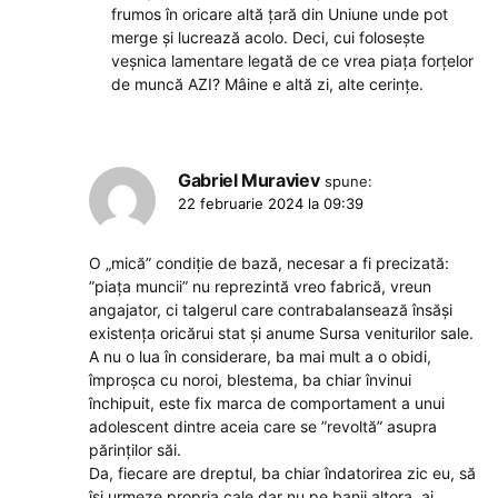
frumos în oricare altă țară din Uniune unde pot
merge și lucrează acolo. Deci, cui folosește
veșnica lamentare legată de ce vrea piața forțelor
de muncă AZI? Mâine e altă zi, alte cerințe.
Gabriel Muraviev
spune:
22 februarie 2024 la 09:39
O „mică” condiție de bază, necesar a fi precizată:
”piața muncii” nu reprezintă vreo fabrică, vreun
angajator, ci talgerul care contrabalansează însăși
existența oricărui stat și anume Sursa veniturilor sale.
A nu o lua în considerare, ba mai mult a o obidi,
împroșca cu noroi, blestema, ba chiar învinui
închipuit, este fix marca de comportament a unui
adolescent dintre aceia care se ”revoltă” asupra
părinților săi.
Da, fiecare are dreptul, ba chiar îndatorirea zic eu, să
își urmeze propria cale dar nu pe banii altora, ai