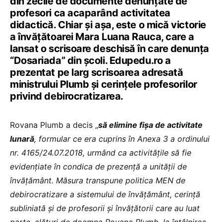
din zecile de documente denunțate de
profesori ca acaparând activitatea
didactică. Chiar și așa, este o mică victorie
a învățătoarei Mara Luana Rauca, care a
lansat o scrisoare deschisă în care denunța
“Dosariada” din școli. Edupedu.ro a
prezentat pe larg scrisoarea adresată
ministrului Plumb și cerințele profesorilor
privind debirocratizarea.
Rovana Plumb a decis „
să elimine fișa de activitate
lunară
, formular ce era cuprins în Anexa 3 a ordinului
nr. 4165/24.07.2018, urmând ca activităţile să fie
evidențiate în condica de prezenţă a unității de
învăţământ. Măsura transpune politica MEN de
debirocratizare a sistemului de învățământ, cerință
subliniată și de profesorii și învățătorii care au luat