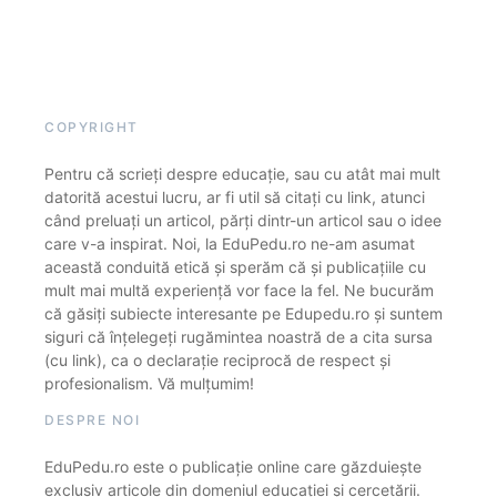
COPYRIGHT
Pentru că scrieți despre educație, sau cu atât mai mult
datorită acestui lucru, ar fi util să citați cu link, atunci
când preluați un articol, părți dintr-un articol sau o idee
care v-a inspirat. Noi, la EduPedu.ro ne-am asumat
această conduită etică și sperăm că și publicațiile cu
mult mai multă experiență vor face la fel. Ne bucurăm
că găsiți subiecte interesante pe Edupedu.ro și suntem
siguri că înțelegeți rugămintea noastră de a cita sursa
(cu link), ca o declarație reciprocă de respect și
profesionalism. Vă mulțumim!
DESPRE NOI
EduPedu.ro este o publicație online care găzduiește
exclusiv articole din domeniul educației și cercetării.