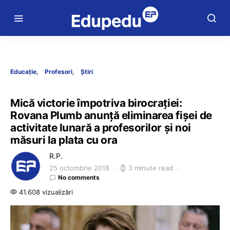
Educație
Profesori
Știri
Mică victorie împotriva birocrației:
Rovana Plumb anunță eliminarea fișei de
activitate lunară a profesorilor și noi
măsuri la plata cu ora
R.P.
25 octombrie 2018
3 minute read
No comments
41.608 vizualizări