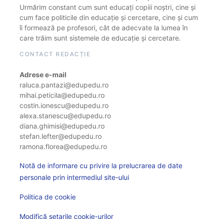
Urmărim constant cum sunt educați copiii noștri, cine și
cum face politicile din educație și cercetare, cine și cum
îi formează pe profesori, cât de adecvate la lumea în
care trăim sunt sistemele de educație și cercetare.
CONTACT REDACȚIE
Adrese e-mail
raluca.pantazi@edupedu.ro
mihai.peticila@edupedu.ro
costin.ionescu@edupedu.ro
alexa.stanescu@edupedu.ro
diana.ghimisi@edupedu.ro
stefan.lefter@edupedu.ro
ramona.florea@edupedu.ro
Notă de informare cu privire la prelucrarea de date
personale prin intermediul site-ului
Politica de cookie
Modifică setarile cookie-urilor