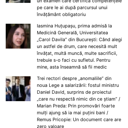
un examen care certifică competențele
pe care le ai după parcursul unui
învățământ obligatoriu
Iasmina Huțupașu, prima admisă la
Medicină Generală, Universitatea
„Carol Davila” din București: Când alegi
un astfel de drum, care necesită mult
învățat, multă muncă, multe sacrificii,
trebuie s-o faci cu sufletul. Pentru
mine, asta înseamnă să fii medic
Trei rectori despre „anomaliile” din
noua Lege a salarizării: fostul ministru
Daniel David, surprins de proiectul
„care nu respectă nimic din ce știam” /
Marian Preda: Prin promovări foarte
mulți ajung să ia mai puțini bani /
Remus Pricopie: Un document care are
zero valoare