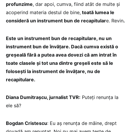
profunzime
, dar apoi, cumva, fiind atât de multe și
acoperind materia destul de bine,
toată lumea le
consideră un instrument bun de recapitular
e. Revin
.
Este un instrument bun de recapitulare, nu un
instrument bun de învățare. Dacă cumva există o
greșeală fără a putea avea dovezi că am intrat în
toate clasele și tot una dintre greșeli este să le
folosești la instrument de învățare, nu de
recapitulare.
Diana Dumitrașcu, jurnalist TVR:
Puteți renunța la
ele să?
Bogdan Cristescu
: Eu aș renunța de mâine, drept
dovadă am renunțat. Noi nu mai avem teste de