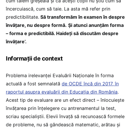
cum tăiem greșeala și că acești copii nu știu cum să
încercuiască, cum să taie. La asta mă refer prin
predictibilitate.
Să transformăm în examen în despre
învățare, nu despre formă.
Și atunci anunțăm forma
– forma e predictibilă. Haideți să discutăm despre
învățare’.
Informații de context
Problema irelevanței Evaluării Naționale în forma
actuală a fost semnalată
de OCDE încă din 2017, în
raportul asupra evaluării din Educația din România
.
Acest tip de evaluare are un efect direct – înlocuiește
învățarea prin înțelegere cu antrenamentul la test,
scriau specialiștii. Elevii învață să recunoască formele
de probleme, nu să gândească matematic, arătau și