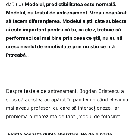
dă”. (…)
Modelul, predictibilitatea este normală.
Modelul, nu testul de antrenament. Vreau neapărat
să facem diferențierea
.
Modelul a știi câte subiecte
ai este important pentru că tu, ca elev, trebuie să
performezi cel mai bine prin ceea ce știi, nu eu să
cresc nivelul de emotivitate prin
nu știu ce mă
întreabă
„.
Despre testele de antrenament, Bogdan Cristescu a
spus că acestea au apărut în pandemie când elevii nu
mai aveau profesori cu care să interacționeze, iar
problema o reprezintă de fapt „modul de folosire”.
„E
xistă această dublă abordare. Pe de o parte,