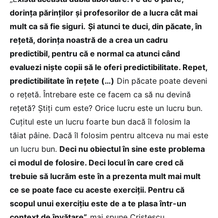
dorința părinților și profesorilor de a lucra cât mai
mult ca să fie siguri.
Și atunci te duci, din păcate, în
rețetă, dorința noastră de a crea un cadru
predictibil, pentru că e normal ca atunci când
evaluezi niște copii să le oferi predictibilitate. Repet,
predictibilitate în rețete (…)
Din păcate poate deveni
o rețetă. Întrebare este ce facem ca să nu devină
rețetă? Știți cum este? Orice lucru este un lucru bun.
Cuțitul este un lucru foarte bun dacă îl folosim la
tăiat pâine. Dacă îl folosim pentru altceva nu mai este
un lucru bun.
Deci nu obiectul în sine este problema
ci modul de folosire. Deci locul în care cred că
trebuie să lucrăm este în a prezenta mult mai mult
ce se poate face cu aceste exerciții. Pentru că
scopul unui exercițiu este de a te plasa într-un
context de învățare”,
mai spune Cristescu.