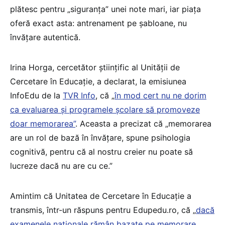
plătesc pentru „siguranța” unei note mari, iar piața
oferă exact asta: antrenament pe șabloane, nu
învățare autentică.
Irina Horga, cercetător științific al Unității de
Cercetare în Educație, a declarat, la emisiunea
InfoEdu de la
TVR Info
, că „
în mod cert nu ne dorim
ca evaluarea și programele școlare să promoveze
doar memorarea”
. Aceasta a precizat că „memorarea
are un rol de bază în învățare, spune psihologia
cognitivă, pentru că al nostru creier nu poate să
lucreze dacă nu are cu ce.”
Amintim că Unitatea de Cercetare în Educație a
transmis, într-un răspuns pentru Edupedu.ro, că „
dacă
examenele naționale rămân bazate pe memorare,