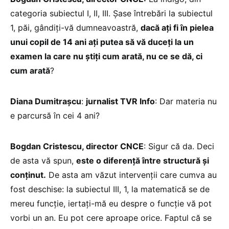
categoria subiectul I, II, III. Șase întrebări la subiectul
1, păi, gândiți-vă dumneavoastră,
dacă ați fi în pielea
unui copil de 14 ani ați putea să vă duceți la un
examen la care nu știți cum arată, nu ce se dă, ci
cum arată
?
Diana Dumitrașcu
:
jurnalist TVR Info
: Dar materia nu
e parcursă în cei 4 ani?
Bogdan Cristescu, director CNCE
: Sigur că da. Deci
de asta vă spun,
este o diferență între structură și
conținut.
De asta am văzut intervenții care cumva au
fost deschise: la subiectul III, 1, la matematică se de
mereu funcție, iertați-mă eu despre o funcție vă pot
vorbi un an. Eu pot cere aproape orice. Faptul că se