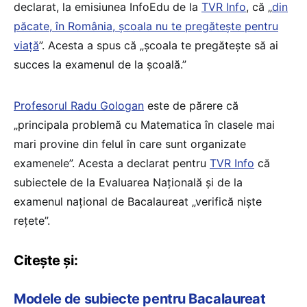
declarat, la emisiunea InfoEdu de la
TVR Info
, că „
din
păcate, în România, școala nu te pregătește pentru
viață
”. Acesta a spus că „școala te pregătește să ai
succes la examenul de la școală.”
Profesorul Radu Gologan
este de părere că
„principala problemă cu Matematica în clasele mai
mari provine din felul în care sunt organizate
examenele”. Acesta a declarat pentru
TVR Info
că
subiectele de la Evaluarea Națională și de la
examenul național de Bacalaureat „verifică nişte
reţete”.
Citește și:
Modele de subiecte pentru Bacalaureat