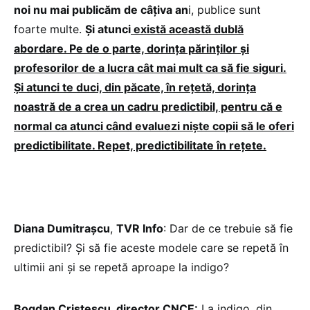
noi nu mai publicăm de câțiva an
i, publice sunt
foarte multe.
Și atunci
există această dublă
abordare. Pe de o parte, dorința părinților și
profesorilor de a lucra cât mai mult ca să fie siguri.
Și atunci te duci, din păcate, în rețetă, dorința
noastră de a crea un cadru predictibil, pentru că e
normal ca atunci când evaluezi niște copii să le oferi
predictibilitate. Repet, predictibilitate în rețete.
Diana Dumitrașcu
,
TVR Info
: Dar de ce trebuie să fie
predictibil? Și să fie aceste modele care se repetă în
ultimii ani și se repetă aproape la indigo?
Bogdan Cristescu, director CNCE:
La indigo, din