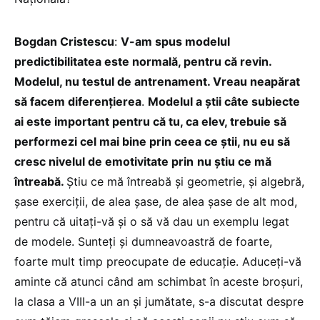
Bogdan Cristescu
:
V-am spus modelul
predictibilitatea este normală, pentru că revin.
Modelul, nu testul de antrenament. Vreau neapărat
să facem diferențierea
.
Modelul a știi câte subiecte
ai este important pentru că tu, ca elev, trebuie să
performezi cel mai bine prin ceea ce știi, nu eu să
cresc nivelul de emotivitate prin
nu știu ce mă
întreabă.
Știu ce mă întreabă și geometrie, și algebră,
șase exerciții, de alea șase, de alea șase de alt mod,
pentru că uitați-vă și o să vă dau un exemplu legat
de modele. Sunteți și dumneavoastră de foarte,
foarte mult timp preocupate de educație. Aduceți-vă
aminte că atunci când am schimbat în aceste broșuri,
la clasa a VIII-a un an și jumătate, s-a discutat despre