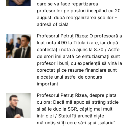
care se va face repartizarea
profesorilor pe posturi începând cu 20
august, după reorganizarea școlilor -
adresă oficială
Profesorul Petruț Rizea: O profesoară a
luat nota 4.90 la Titularizare, iar după
contestații nota a ajuns la 8.70 / Astfel
de erori îmi arată ce entuziasmați sunt
profesorii buni, cu experiență să vină la
corectat și ce resurse financiare sunt
alocate unui astfel de concurs
important
Profesorul Petruț Rizea, despre plata
cu ora: Dacă mă apuc să strâng sticle
și să le duc la SGR, câștig mai mult
într-o zi / Statul îți aruncă niște
mărunțiș și îți cere să-i spui „salariu”.