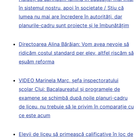
în sistemul nostru, apoi în societate / Știu că
lumea nu mai are încredere în autorități, dar
planurile-cadru sunt proiecte și le îmbunătățim
Directoarea Alina Bărăian: Vom avea nevoie să
ridicăm costul standard per elev, altfel riscăm să
eșuăm reforma
VIDEO Marinela Marc, șefa inspectoratului
școlar Cluj: Bacalaureatul și programele de
examene se schimbă după noile planuri-cadru
de liceu, nu trebuie să le privim în comparație cu
ce este acum
Elevii de liceu să primească calificative în loc de