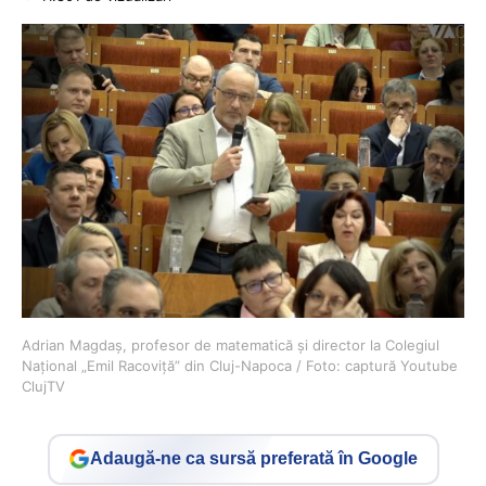
Adrian Magdaș, profesor de matematică și director la Colegiul
Național „Emil Racoviță” din Cluj-Napoca / Foto: captură Youtube
ClujTV
Adaugă-ne ca sursă preferată în Google