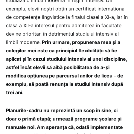
studiază o limbă modernă în regim intensiv. De
exemplu, elevii noștri obțin un certificat internațional
de competențe lingvistice la finalul clasei a XI-a, iar în
clasa a XII-a interesul pentru admiterea în facultate
devine prioritar, în detrimentul studiului intensiv al
limbii moderne.
Prin urmare, propunerea mea și a
colegilor mei este ca principiul flexibilității să fie
aplicat și în cazul studiului intensiv al unei discipline,
astfel încât elevii să aibă posibilitatea de a-și
modifica opțiunea pe parcursul anilor de liceu – de
exemplu, să poată renunța la studiul intensiv după
trei ani.
Planurile-cadru nu reprezintă un scop în sine, ci
doar o primă etapă; urmează programe școlare și
manuale noi. Am speranța că, odată implementate