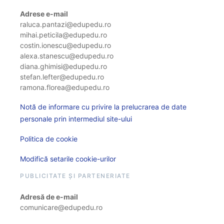
Adrese e-mail
raluca.pantazi@edupedu.ro
mihai.peticila@edupedu.ro
costin.ionescu@edupedu.ro
alexa.stanescu@edupedu.ro
diana.ghimisi@edupedu.ro
stefan.lefter@edupedu.ro
ramona.florea@edupedu.ro
Notă de informare cu privire la prelucrarea de date
personale prin intermediul site-ului
Politica de cookie
Modifică setarile cookie-urilor
PUBLICITATE ȘI PARTENERIATE
Adresă de e-mail
comunicare@edupedu.ro