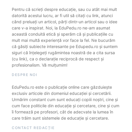
Pentru că scrieți despre educație, sau cu atât mai mult
datorită acestui lucru, ar fi util să citați cu link, atunci
când preluați un articol, părți dintr-un articol sau o idee
care v-a inspirat. Noi, la EduPedu.ro ne-am asumat
această conduită etică și sperăm că și publicațiile cu
mult mai multă experiență vor face la fel. Ne bucurăm
că găsiți subiecte interesante pe Edupedu.ro și suntem
siguri că înțelegeți rugămintea noastră de a cita sursa
(cu link), ca o declarație reciprocă de respect și
profesionalism. Vă mulțumim!
DESPRE NOI
EduPedu.ro este o publicație online care găzduiește
exclusiv articole din domeniul educației și cercetării.
Urmărim constant cum sunt educați copiii noștri, cine și
cum face politicile din educație și cercetare, cine și cum
îi formează pe profesori, cât de adecvate la lumea în
care trăim sunt sistemele de educație și cercetare.
CONTACT REDACȚIE