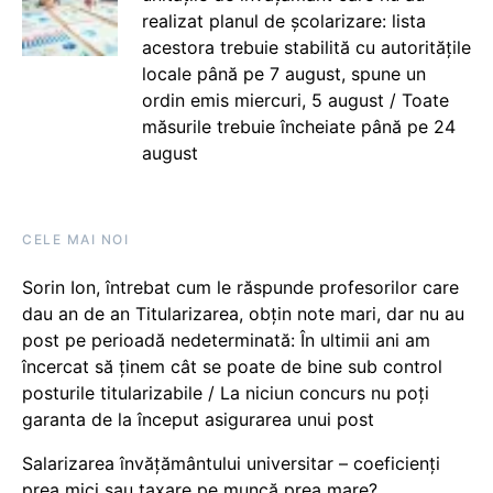
realizat planul de școlarizare: lista
acestora trebuie stabilită cu autoritățile
locale până pe 7 august, spune un
ordin emis miercuri, 5 august / Toate
măsurile trebuie încheiate până pe 24
august
CELE MAI NOI
Sorin Ion, întrebat cum le răspunde profesorilor care
dau an de an Titularizarea, obțin note mari, dar nu au
post pe perioadă nedeterminată: În ultimii ani am
încercat să ținem cât se poate de bine sub control
posturile titularizabile / La niciun concurs nu poți
garanta de la început asigurarea unui post
Salarizarea învățământului universitar – coeficienți
prea mici sau taxare pe muncă prea mare?