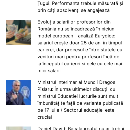
Țugui: Performanța trebuie măsurată și
prin câți absolvenți se angajează
Evoluția salariilor profesorilor din
România nu se încadrează în niciun
model european - analiză Eurydice:
salariul crește doar 25 de ani în timpul
carierei, dar procesul e între statele cu
venituri mari pentru profesori încă de
la începutul carierei și cele cu cele mai
mici salarii
Ministrul interimar al Muncii Dragos
Pîslaru: În urma ultimelor discuții cu
ministrul Educației lucrurile sunt mult
îmbunătățite față de varianta publicată
pe 17 iulie / Sectorul educației este
crucial
Daniel David: Bacalaureatul nu ar trebui