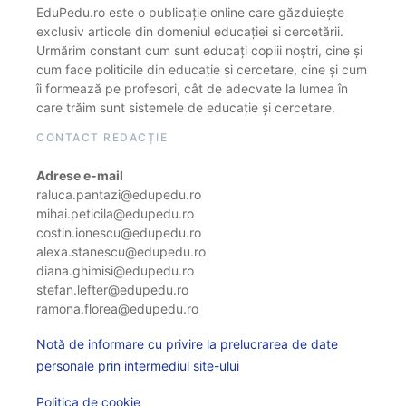
EduPedu.ro este o publicație online care găzduiește
exclusiv articole din domeniul educației și cercetării.
Urmărim constant cum sunt educați copiii noștri, cine și
cum face politicile din educație și cercetare, cine și cum
îi formează pe profesori, cât de adecvate la lumea în
care trăim sunt sistemele de educație și cercetare.
CONTACT REDACȚIE
Adrese e-mail
raluca.pantazi@edupedu.ro
mihai.peticila@edupedu.ro
costin.ionescu@edupedu.ro
alexa.stanescu@edupedu.ro
diana.ghimisi@edupedu.ro
stefan.lefter@edupedu.ro
ramona.florea@edupedu.ro
Notă de informare cu privire la prelucrarea de date
personale prin intermediul site-ului
Politica de cookie