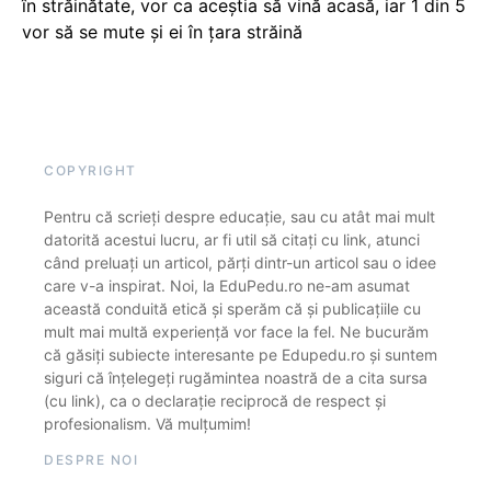
în străinătate, vor ca aceștia să vină acasă, iar 1 din 5
vor să se mute și ei în țara străină
COPYRIGHT
Pentru că scrieți despre educație, sau cu atât mai mult
datorită acestui lucru, ar fi util să citați cu link, atunci
când preluați un articol, părți dintr-un articol sau o idee
care v-a inspirat. Noi, la EduPedu.ro ne-am asumat
această conduită etică și sperăm că și publicațiile cu
mult mai multă experiență vor face la fel. Ne bucurăm
că găsiți subiecte interesante pe Edupedu.ro și suntem
siguri că înțelegeți rugămintea noastră de a cita sursa
(cu link), ca o declarație reciprocă de respect și
profesionalism. Vă mulțumim!
DESPRE NOI