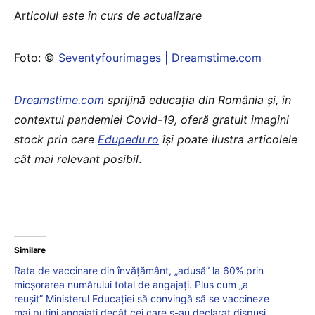
Ar
ticolul este în curs de actualizare
Foto: ©
Seventyfourimages | Dreamstime.com
Dreamstime.com
sprijină educaţia din România şi, în
contextul pandemiei Covid-19, oferă gratuit imagini
stock prin care
Edupedu.ro
îşi poate ilustra articolele
cât mai relevant posibil
.
Similare
Rata de vaccinare din învățământ, „adusă” la 60% prin
micșorarea numărului total de angajați. Plus cum „a
reușit” Ministerul Educației să convingă să se vaccineze
mai puțini angajați decât cei care s-au declarat dispuși