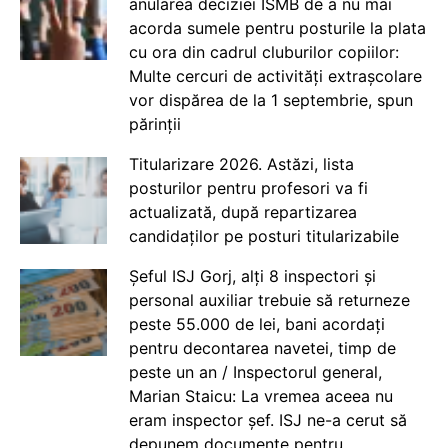
anularea deciziei ISMB de a nu mai
acorda sumele pentru posturile la plata
cu ora din cadrul cluburilor copiilor:
Multe cercuri de activități extrașcolare
vor dispărea de la 1 septembrie, spun
părinții
Titularizare 2026. Astăzi, lista
posturilor pentru profesori va fi
actualizată, după repartizarea
candidaților pe posturi titularizabile
Șeful ISJ Gorj, alți 8 inspectori și
personal auxiliar trebuie să returneze
peste 55.000 de lei, bani acordați
pentru decontarea navetei, timp de
peste un an / Inspectorul general,
Marian Staicu: La vremea aceea nu
eram inspector șef. ISJ ne-a cerut să
depunem documente pentru