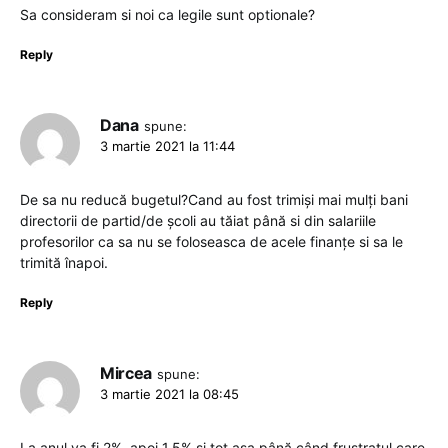
Sa consideram si noi ca legile sunt optionale?
Reply
Dana
spune:
3 martie 2021 la 11:44
De sa nu reducă bugetul?Cand au fost trimiși mai mulți bani
directorii de partid/de școli au tăiat până si din salariile
profesorilor ca sa nu se foloseasca de acele finanțe si sa le
trimită înapoi.
Reply
Mircea
spune:
3 martie 2021 la 08:45
La anul va fi 2%, apoi 1,5% și tot așa până când frustratul care