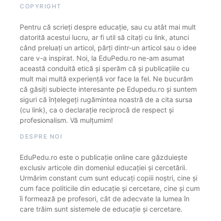
COPYRIGHT
Pentru că scrieți despre educație, sau cu atât mai mult
datorită acestui lucru, ar fi util să citați cu link, atunci
când preluați un articol, părți dintr-un articol sau o idee
care v-a inspirat. Noi, la EduPedu.ro ne-am asumat
această conduită etică și sperăm că și publicațiile cu
mult mai multă experiență vor face la fel. Ne bucurăm
că găsiți subiecte interesante pe Edupedu.ro și suntem
siguri că înțelegeți rugămintea noastră de a cita sursa
(cu link), ca o declarație reciprocă de respect și
profesionalism. Vă mulțumim!
DESPRE NOI
EduPedu.ro este o publicație online care găzduiește
exclusiv articole din domeniul educației și cercetării.
Urmărim constant cum sunt educați copiii noștri, cine și
cum face politicile din educație și cercetare, cine și cum
îi formează pe profesori, cât de adecvate la lumea în
care trăim sunt sistemele de educație și cercetare.