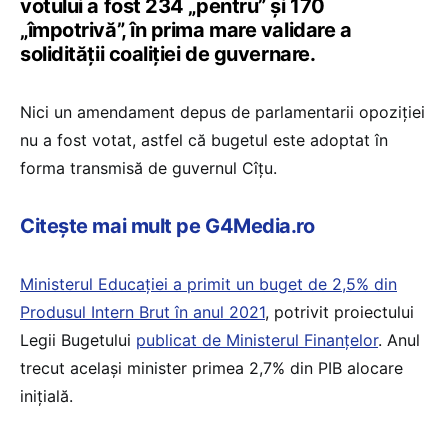
votului a fost 234 „pentru” şi 170
„împotrivă”, în prima mare validare a
solidității coaliției de guvernare.
Nici un amendament depus de parlamentarii opoziției
nu a fost votat, astfel că bugetul este adoptat în
forma transmisă de guvernul Cîțu.
Citește mai mult pe G4Media.ro
Ministerul Educației a primit un buget de 2,5% din
Produsul Intern Brut în anul 2021
, potrivit proiectului
Legii Bugetului
publicat de Ministerul Finanțelor
. Anul
trecut același minister primea 2,7% din PIB alocare
inițială.