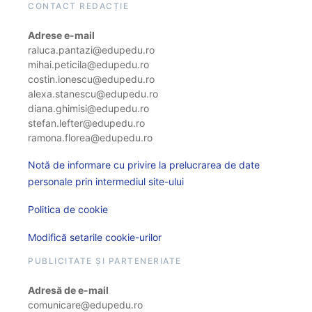
CONTACT REDACȚIE
Adrese e-mail
raluca.pantazi@edupedu.ro
mihai.peticila@edupedu.ro
costin.ionescu@edupedu.ro
alexa.stanescu@edupedu.ro
diana.ghimisi@edupedu.ro
stefan.lefter@edupedu.ro
ramona.florea@edupedu.ro
Notă de informare cu privire la prelucrarea de date
personale prin intermediul site-ului
Politica de cookie
Modifică setarile cookie-urilor
PUBLICITATE ȘI PARTENERIATE
Adresă de e-mail
comunicare@edupedu.ro