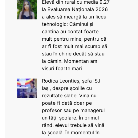
Elevă din rural cu media 9.27
la Evaluarea Națională 2026
a ales să meargă la un liceu
tehnologic: Căminul și
cantina au contat foarte
mult pentru mine, pentru că
ar fi fost mult mai scump să
stau în chirie decât să stau
la cămin. Momentan am
visuri foarte mari
Rodica Leontieș, șefa ISJ
Iași, despre școlile cu
rezultate slabe: Vina nu
poate fi dată doar pe
profesor sau pe managerul
unității școlare. În primul
rând, elevul trebuie să vină
la școală. În momentul în