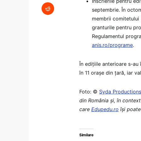
Înscrierile pentru ed
septembrie. În octom
membrii comitetului 
granturile pentru pro
Regulamentul programu
anis.ro/programe
.
În edițiile anterioare s-au
în 11 orașe din țară, iar 
Foto: ©
Syda Production
din România şi, în context
care
Edupedu.ro
îşi poate
Similare