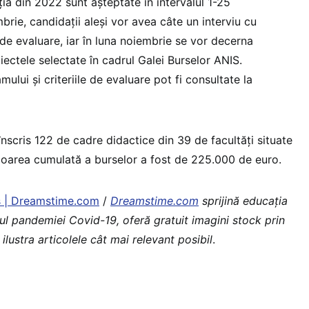
iția din 2022 sunt așteptate în intervalul 1-25
brie, candidații aleși vor avea câte un interviu cu
de evaluare, iar în luna noiembrie se vor decerna
iectele selectate în cadrul Galei Burselor ANIS.
lui și criteriile de evaluare pot fi consultate la
 înscris 122 de cadre didactice din 39 de facultăți situate
valoarea cumulată a burselor a fost de 225.000 de euro.
s | Dreamstime.com
/
Dreamstime.com
sprijină educaţia
ul pandemiei Covid-19, oferă gratuit imagini stock prin
 ilustra articolele cât mai relevant posibil
.