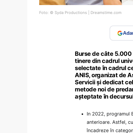
Foto: © Syda Productions | Dreamstime.com
Adau
Burse de câte 5.000 
tinere din cadrul univ
selectate în cadrul c
ANIS, organizat de As
Servicii și dedicat ce
metode noi de predare
așteptate în decursul
In 2022, programul 
anterioare. Astfel, c
încadreze în categori