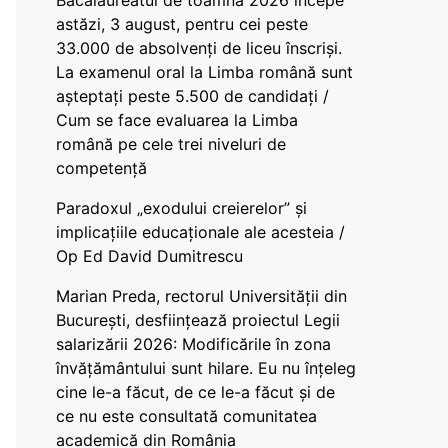
Bacalaureatul de toamnă 2026 începe
astăzi, 3 august, pentru cei peste
33.000 de absolvenți de liceu înscriși.
La examenul oral la Limba română sunt
așteptați peste 5.500 de candidați /
Cum se face evaluarea la Limba
română pe cele trei niveluri de
competență
Paradoxul „exodului creierelor” și
implicațiile educaționale ale acesteia /
Op Ed David Dumitrescu
Marian Preda, rectorul Universității din
București, desființează proiectul Legii
salarizării 2026: Modificările în zona
învățământului sunt hilare. Eu nu înțeleg
cine le-a făcut, de ce le-a făcut și de
ce nu este consultată comunitatea
academică din România