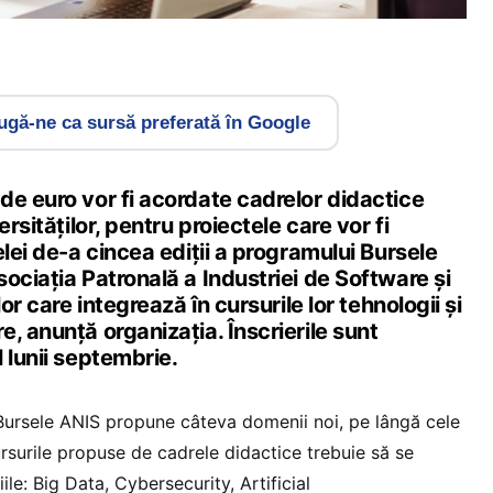
gă-ne ca sursă preferată în Google
de euro vor fi acordate cadrelor didactice
ersităților, pentru proiectele care vor fi
elei de-a cincea ediții a programului Bursele
ociația Patronală a Industriei de Software și
lor care integrează în cursurile lor tehnologii și
, anunță organizația. Înscrierile sunt
 lunii septembrie.
Bursele ANIS propune câteva domenii noi, pe lângă cele
ursurile propuse de cadrele didactice trebuie să se
ile: Big Data, Cybersecurity, Artificial