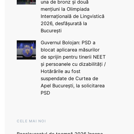
una de bronz și două
mențiuni la Olimpiada
Internațională de Lingvistică
2026, desfășurată la
București
Guvernul Bolojan: PSD a
blocat aplicarea măsurilor
de sprijin pentru tinerii NEET
și persoanele cu dizabilități /
Hotărârile au fost
suspendate de Curtea de
Apel București, la solicitarea
PSD
CELE MAI NOI