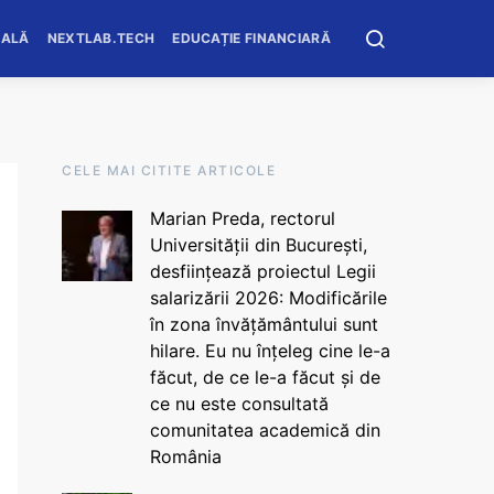
OALĂ
NEXTLAB.TECH
EDUCAȚIE FINANCIARĂ
CELE MAI CITITE ARTICOLE
Marian Preda, rectorul
Universității din București,
desființează proiectul Legii
salarizării 2026: Modificările
în zona învățământului sunt
hilare. Eu nu înțeleg cine le-a
făcut, de ce le-a făcut și de
ce nu este consultată
comunitatea academică din
România