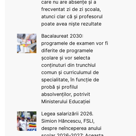
care nu are absențe și a
frecventat zi de zi școala,
atunci clar că și profesorul
poate avea niște rezultate
Bacalaureat 2030:
programele de examen vor fi
diferite de programele
școlare și vor selecta
conținuturi din trunchiul
comun și curriculumul de
specialitate, în funcție de
probă și profilul
absolvenților, potrivit
Ministerului Educației
Legea salarizării 2026.
Simion Hăncescu, FSLI,
despre neînceperea anului
școlar 2026-2027: Aceasta